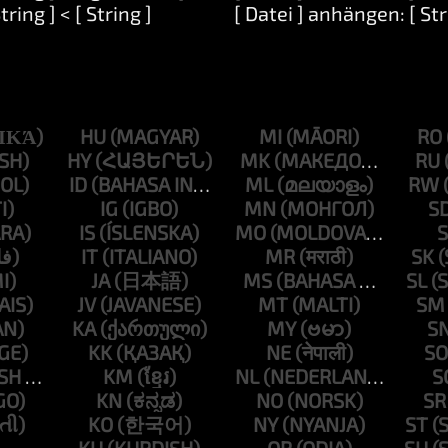
String ] < [ String ]
[ Datei ] anhängen: [ Str
HU
MI
RO
HY
MK
RU
ID
ML
RW
IG
MN
S
IS
MO
S
IT
MR
SK
JA
MS
SL
JV
MT
SM
KA
MY
S
KK
NE
SO
KM
NL
S
KN
NO
SR
KO
NY
ST