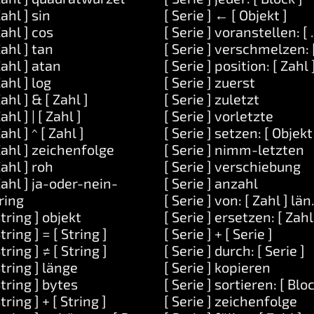
Zahl ] sin
[ Serie ] ← [ Objekt ]
Zahl ] cos
[ Serie ] voranstellen: [ 
: [ Aufgabe ]
Zahl ] tan
[ Serie ] verschmelzen: [
argumente: [ Serie ]
Zahl ] atan
[ Serie ] position: [ Zahl 
ufgabe ]
Zahl ] log
[ Serie ] zuerst
Zahl ] & [ Zahl ]
[ Serie ] zuletzt
und: [ String ]
Zahl ] | [ Zahl ]
[ Serie ] vorletzte
nd: [ String ] und: [ String ]
Zahl ] ^ [ Zahl ]
[ Serie ] setzen: [ Objekt 
Zahl ] zeichenfolge
[ Serie ] nimm-letzten
utet: [ String ]
Zahl ] roh
[ Serie ] verschiebung
Zahl ] ja-oder-nein-
[ Serie ] anzahl
n ]
ring
[ Serie ] von: [ Zahl ] län
n ]
String ] objekt
[ Serie ] ersetzen: [ Zahl 
String ] = [ String ]
[ Serie ] + [ Serie ]
String ] ≠ [ String ]
[ Serie ] durch: [ Serie ]
String ] länge
[ Serie ] kopieren
 ]
String ] bytes
[ Serie ] sortieren: [ Bloc
String ] + [ String ]
[ Serie ] zeichenfolge