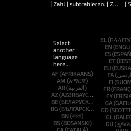
[ Zahl ] subtrahieren: [ Zahl ]
[ 
EL
EN
ES
ET
EU
AF
FA
AM
FI
AR
FR
AZ
FY
BE
GA
BG
GD
BN
GL
BS
GU
CA