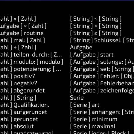
Zahl ] × [ Zahl ]
[ String ] ≤ [ String ]
Aufgabe ] × [ Zahl ]
[ String ] > [ String ]
Aufgabe ] routine
[ String ] ≥ [ String ]
Zahl ] mal: [ Zahl ]
[ String ] Schlüssel: [ St
Zahl ] ÷ [ Zahl ]
Aufgabe
Zahl ] teilen-durch: [ Zahl ]
[ Aufgabe ] start
Zahl ] modulo: [ modulo ]
[ Aufgabe ] solange: [ A
Zahl ] potenzierung: [ Zahl ]
[ Aufgabe ] set: [ String 
Zahl ] positiv?
[ Aufgabe ] Fehler: [ Obj
Zahl ] negativ?
[ Aufgabe ] Fehlerbehan
Zahl ] abgerundet
[ Aufgabe ] zeichenfolg
Zahl ] [ String ]
Serie
Zahl ] Qualifikation.
[ Serie ] art
Zahl ] aufgerundet
[ Serie ] anhängen: [ Str
Zahl ] gerundet
[ Serie ] minimum
Zahl ] absolut
[ Serie ] maximal
Zahl ] quadratwurzel
[ Serie ] jeder: [ Block ]