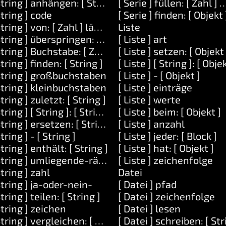
String ] anhängen: [ String ]
[ Serie ] füllen: [ Zahl ] m
ekt ] oder: [ Objekt ]
String ] code
[ Serie ] finden: [ Objekt 
Nein ]
String ] von: [ Zahl ] länge: [ Zahl ]
Liste
r-Nein ]
String ] überspringen: [ Zahl ]
[ Liste ] art
-Nein ]
String ] Buchstabe: [ Zahl ]
[ Liste ] setzen: [ Objekt 
String ] finden: [ String ]
[ Liste ] [ String ]: [ Objek
String ] großbuchstaben
[ Liste ] - [ Objekt ]
String ] kleinbuchstaben
[ Liste ] einträge
String ] zuletzt: [ String ]
[ Liste ] werte
String ] [ String ]: [ String ]
[ Liste ] beim: [ Objekt ]
String ] ersetzen: [ String ] mit: [ String ]
[ Liste ] anzahl
String ] - [ String ]
[ Liste ] jeder: [ Block ]
String ] enthält: [ String ]
[ Liste ] hat: [ Objekt ]
 Zahl ]
String ] umliegende-räume-entfernen
[ Liste ] zeichenfolge
String ] zahl
Datei
String ] ja-oder-nein-
[ Datei ] pfad
String ] teilen: [ String ]
[ Datei ] zeichenfolge
String ] zeichen
[ Datei ] lesen
String ] vergleichen: [ String ]
[ Datei ] schreiben: [ Str