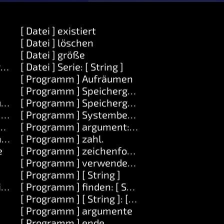
[ Datei ] existiert
[ Datei ] löschen
[ Datei ] größe
ring ]
[ Datei ] Serie: [ String ]
[ Programm ] Aufräumen
[ Programm ] Speichergrenze
ufgabe ]
[ Programm ] Speichergrenze: [Number]
] value: [ Objekt ]
[ Programm ] Systembefehl: [ String ]
ekt ]
[ Programm ] argument: [ Zahl ]
dlung: [ Aufgabe ]
[ Programm ] zahl.
e
[ Programm ] zeichenfolge
[ Programm ] verwenden: [ String ]
[ Programm ] [ String ]
ing ]
[ Programm ] finden: [ String ]
[ Programm ] [ String ]: [ String ]
[ Programm ] argumente
[ Programm ] ende