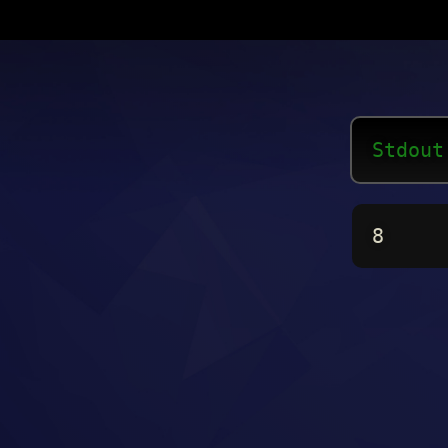
Stdout
8