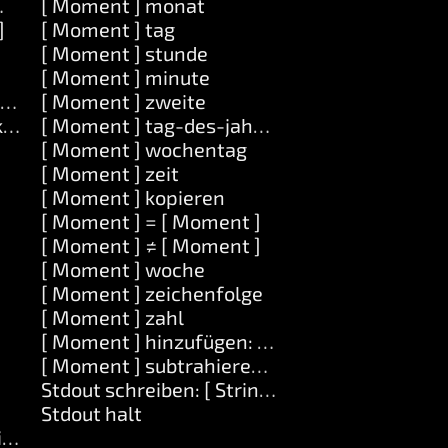
it: [ Objekt ]
[ Moment ] monat
]
[ Moment ] tag
[ Moment ] stunde
[ Moment ] minute
] auf: [ Objekt ]
[ Moment ] zweite
t ]
[ Moment ] tag-des-jahres
[ Moment ] wochentag
[ Moment ] zeit
[ Moment ] kopieren
[ Moment ] = [ Moment ]
[ Moment ] ≠ [ Moment ]
[ Moment ] woche
[ Moment ] zeichenfolge
[ Moment ] zahl
[ Moment ] hinzufügen: [ Zahl ]
[ Moment ] subtrahieren: [ Zahl ]
Stdout schreiben: [ String ]
Stdout halt
ing ]