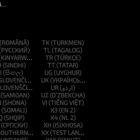
ing ]
TK
TL
TR
D
TT
I
UG
UK
UR
UZ
N
VI
X3
Q
X4
XH
XX