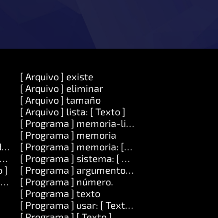
[ Arquivo ] existe
[ Arquivo ] eliminar
[ Arquivo ] tamaño
[ Arquivo ] lista: [ Texto ]
[ Programa ] memoria-limpa
[ Programa ] memoria
igo ]
[ Programa ] memoria: [Number]
xto ] valor: [ Obxecto ]
[ Programa ] sistema: [ Texto ]
 ]
[ Programa ] argumento: [ Número ]
igo ]
[ Programa ] número.
[ Programa ] texto
[ Programa ] usar: [ Texto ]
[ Programa ] [ Texto ]