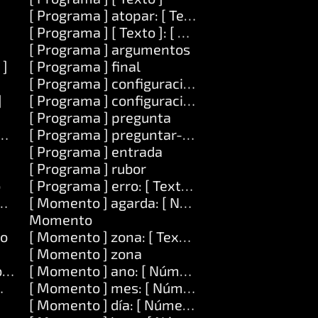
[ Programa ] atopar: [ Texto ]
[ Programa ] [ Texto ]: [ Texto ]
[ Programa ] argumentos
 ]
[ Programa ] final
[ Programa ] configuración: [ Texto ]
]
[ Programa ] configuración: [ Texto ] valor: [ T
[ Programa ] pregunta
ero ]
[ Programa ] preguntar-contrasinal
[ Programa ] entrada
[ Programa ] rubor
o
[ Programa ] erro: [ Texto ]
o ] en: [ Número ]
[ Momento ] agarda: [ Número ]
Momento
ro
[ Momento ] zona: [ Texto ]
[ Momento ] zona
lonxitude: [ Número ]
[ Momento ] ano: [ Número ]
mero ] lonxitude: [ Número ] con: [ Lista ]
[ Momento ] mes: [ Número ]
[ Momento ] día: [ Número ]