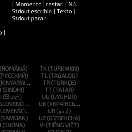
[ Momento ] restar: [ Número ]
Stdout escribir: [ Texto ]
Stdout parar
to ]
o ]
TK
TL
TR
D
TT
I
UG
UK
UR
UZ
N
VI