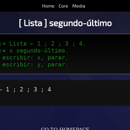
Home
Core
Media
[ Lista ] segundo-último
:= Lista ← 1 ; 2 ; 3 ; 4.
:= x segundo-último.
 escribir: x, parar.
 escribir: y, parar.
← 1 ; 2 ; 3 ; 4