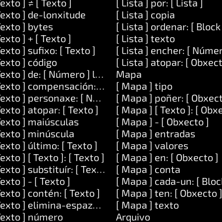
Texto ] ≠ [ Texto ]
[ Lista ] por: [ Lista ]
Texto ] de-lonxitude
[ Lista ] copia
Texto ] bytes
[ Lista ] ordenar: [ Block
Texto ] + [ Texto ]
[ Lista ] texto
Texto ] sufixo: [ Texto ]
[ Lista ] encher: [ Númer
 [ Obxecto ]
Texto ] código
[ Lista ] atopar: [ Obxect
Texto ] de: [ Número ] lonxitude: [ Número ]
Mapa
Texto ] compensación: [ Número ]
[ Mapa ] tipo
Texto ] personaxe: [ Número ]
[ Mapa ] poñer: [ Obxect
Texto ] atopar: [ Texto ]
[ Mapa ] [ Texto ]: [ Obx
Texto ] maiúsculas
[ Mapa ] - [ Obxecto ]
Texto ] minúscula
[ Mapa ] entradas
Texto ] último: [ Texto ]
[ Mapa ] valores
Texto ] [ Texto ]: [ Texto ]
[ Mapa ] en: [ Obxecto ]
Texto ] substituír: [ Texto ] por: [ Texto ]
[ Mapa ] conta
Texto ] - [ Texto ]
[ Mapa ] cada-un: [ Bloc
Texto ] contén: [ Texto ]
[ Mapa ] ten: [ Obxecto 
 [ Número ]
Texto ] elimina-espazos-circundantes
[ Mapa ] texto
Texto ] número
Arquivo