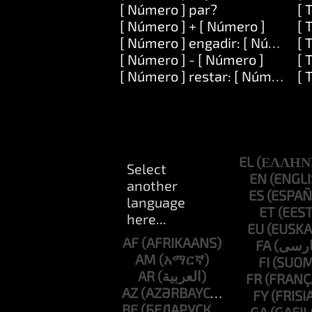
[ Número ] par?
[ 
[ Número ] + [ Número ]
[ 
[ Número ] engadir: [ Número ]
[ 
[ Número ] - [ Número ]
[ 
[ Número ] restar: [ Número ]
[ 
EL
EN
ES
ET
EU
AF
FA
AM
FI
AR
FR
AZ
FY
BE