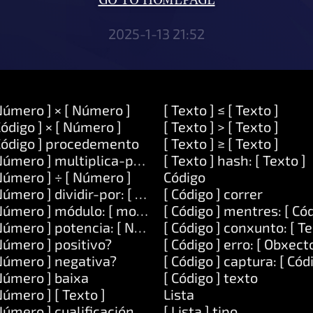
GO TO HOMEPAGE
2025-1-13 21:52
Número ] × [ Número ]
[ Texto ] ≤ [ Texto ]
Código ] × [ Número ]
[ Texto ] > [ Texto ]
Código ] procedemento
[ Texto ] ≥ [ Texto ]
Número ] multiplica-por: [ Número ]
[ Texto ] hash: [ Texto ]
Número ] ÷ [ Número ]
Código
Número ] dividir-por: [ Número ]
[ Código ] correr
Número ] módulo: [ modulo ]
[ Código ] mentres: [ Cód
Número ] potencia: [ Número ]
[ Código ] conxunto: [ Te
Número ] positivo?
[ Código ] erro: [ Obxecto
Número ] negativa?
[ Código ] captura: [ Cód
Número ] baixa
[ Código ] texto
Número ] [ Texto ]
Lista
Número ] cualificación.
[ Lista ] tipo