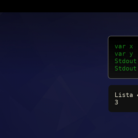
var x 
var y 
Stdout
Stdout
Lista 
3