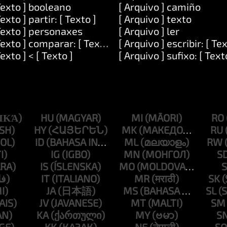
Texto ] booleano
[ Arquivo ] camiño
Texto ] partir: [ Texto ]
[ Arquivo ] texto
Texto ] personaxes
[ Arquivo ] ler
Texto ] comparar: [ Texto ]
[ Arquivo ] escribir: [ Tex
Texto ] < [ Texto ]
[ Arquivo ] sufixo: [ Text
HU
MI
RO
HY
MK
RU
ID
ML
RW
IG
MN
S
IS
MO
S
IT
MR
SK
JA
MS
SL
JV
MT
SM
KA
MY
S