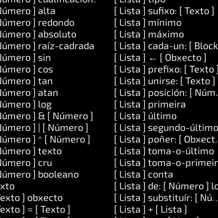
Número ] alta
[ Lista ] sufixo: [ Texto ]
Número ] redondo
[ Lista ] mínimo
Número ] absoluto
[ Lista ] máximo
Número ] raíz-cadrada
[ Lista ] cada-un: [ Block
Número ] sin
[ Lista ] ← [ Obxecto ]
Número ] cos
[ Lista ] prefixo: [ Texto 
er: [ Código ]
Número ] tan
[ Lista ] unirse: [ Texto ]
argumentos: [ Lista ]
Número ] atan
[ Lista ] posición: [ Núm
 Código ]
Número ] log
[ Lista ] primeira
]
Número ] & [ Número ]
[ Lista ] último
e: [ Texto ]
Número ] | [ Número ]
[ Lista ] segundo-últim
e: [ Texto ] e: [ Texto ]
Número ] ^ [ Número ]
[ Lista ] poñer: [ Obxect
Número ] texto
[ Lista ] toma-o-último
ignifica: [ Texto ]
Número ] cru
[ Lista ] toma-o-primei
Número ] booleano
[ Lista ] conta
xto
[ Lista ] de: [ Número ] 
Texto ] obxecto
[ Lista ] substituír: [ Nú
Texto ] = [ Texto ]
[ Lista ] + [ Lista ]