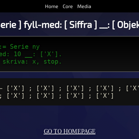
Home
Core
Media
Serie ] fyll-med: [ Siffra ] __: [ Objek
:= Serie ny
ed: 10 __: ['X'].
 skriva: x, stop.
← ['X'] ; ['X'] ; ['X'] ; ['X'] ; ['X
; ['X'] ; ['X'] ; ['X'] ; ['X']
GO TO HOMEPAGE