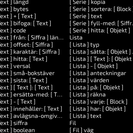
Text ] längd
[ Serie ] kopia
Text ] bytes
[ Serie ] sortera: [ Block 
Text ] + [ Text ]
[ Serie ] text
Text ] bifoga: [ Text ]
[ Serie ] fyll-med: [ Siffra
eller: [ Objekt ]
Text ] code
[ Serie ] hitta: [ Objekt ]
Text ] från: [ Siffra ] längd: [ Siffra ]
Lista
 ]
Text ] offset: [ Siffra ]
[ Lista ] typ
Text ] karaktär: [ Siffra ]
[ Lista ] sätta: [ Objekt ] 
Text ] hitta: [ Text ]
[ Lista ] [ Text ]: [ Objekt 
Text ] versal
[ Lista ] - [ Objekt ]
Text ] små-bokstäver
[ Lista ] anteckningar
Text ] sista: [ Text ]
[ Lista ] värden
Text ] [ Text ]: [ Text ]
[ Lista ] på: [ Objekt ]
Text ] ersätta-med: [ Text ] __: [ Text ]
[ Lista ] räkna
Text ] - [ Text ]
[ Lista ] varje: [ Block ]
Text ] innehåller: [ Text ]
[ Lista ] har: [ Objekt ]
 Siffra ]
Text ] avlägsna-omgivande-utrymmen
[ Lista ] text
Text ] siffra
Fil
Text ] boolean
[ Fil ] väg