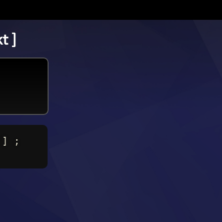
t ]
'] ;