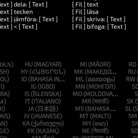
Text ] dela: [ Text ]
[ Fil ] text
Text ] tecken
[ Fil ] läsa
Text ] jämföra: [ Text ]
[ Fil ] skriva: [ Text ]
Text ] < [ Text ]
[ Fil ] bifoga: [ Text ]
HU
MI
RO
HY
MK
RU
ID
ML
RW
IG
MN
S
IS
MO
S
IT
MR
SK
JA
MS
SL
JV
MT
SM
KA
MY
S
KK
NE
SO