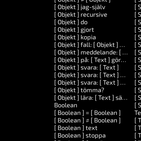
[ Objekt ] jag-själv
[ 
[ Objekt ] recursive
[ 
[ Objekt ] do
[ 
[ Objekt ] gjort
[ 
[ Objekt ] kopia
[ 
[ Objekt ] fall: [ Objekt ] göra: [
[ 
[ Objekt ] meddelande: [ Text ] 
[ 
[ Objekt ] på: [ Text ] göra: [ Upp
[ 
[ Objekt ] svara: [ Text ]
[ 
[ Objekt ] svara: [ Text ] och: [ T
[ S
[ Objekt ] svara: [ Text ] och: [ T
[ S
[ Objekt ] tömma?
[ 
[ Objekt ] lära: [ Text ] sätt: [ Te
[ 
Boolean
[ 
[ Boolean ] = [ Boolean ]
Te
[ Boolean ] ≠ [ Boolean ]
[ 
[ Boolean ] text
[ 
[ Boolean ] stoppa
[ 