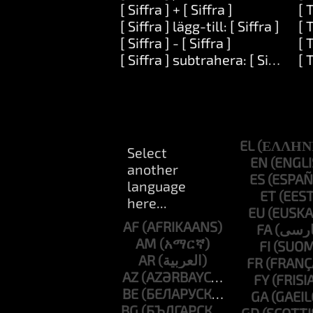
[ Siffra ] + [ Siffra ]
[ 
[ Siffra ] lägg-till: [ Siffra ]
[ 
[ Siffra ] - [ Siffra ]
[ 
[ Siffra ] subtrahera: [ Siffra ]
[ 
EL
EN
ES
ET
EU
AF
FA
AM
FI
AR
FR
AZ
FY
BE
GA
BG