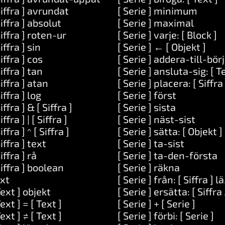
Siffra ] avrundat
[ Serie ] minimum
Siffra ] absolut
[ Serie ] maximal
Siffra ] roten-ur
[ Serie ] varje: [ Block ]
Siffra ] sin
[ Serie ] ← [ Objekt ]
Siffra ] cos
[ Serie ] addera-till-börj
 Uppgift ]
Siffra ] tan
[ Serie ] ansluta-sig: [ T
argument: [ Serie ]
Siffra ] atan
[ Serie ] placera: [ Siffra 
gift ]
Siffra ] log
[ Serie ] först
Siffra ] & [ Siffra ]
[ Serie ] sista
ext ]
iffra ] | [ Siffra ]
[ Serie ] näst-sist
ext ] och: [ Text ]
iffra ] ^ [ Siffra ]
[ Serie ] sätta: [ Objekt ] 
Siffra ] text
[ Serie ] ta-sist
xt ]
Siffra ] rå
[ Serie ] ta-den-första
Siffra ] boolean
[ Serie ] räkna
xt
[ Serie ] från: [ Siffra ] l
Text ] objekt
[ Serie ] ersätta: [ Siffra
Text ] = [ Text ]
[ Serie ] + [ Serie ]
Text ] ≠ [ Text ]
[ Serie ] förbi: [ Serie ]