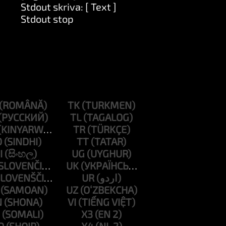
Stdout skriva: [ Text ]
Stdout stop
TK
TL
TR
D
TT
I
UG
UK
UR
UZ
N
VI
X3