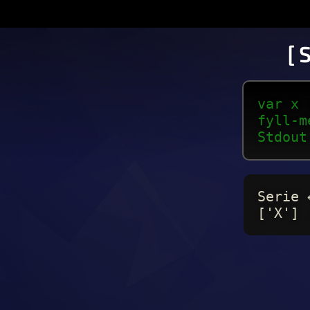
[ 
var x 
fyll-m
Stdout
Serie 
['X'] 