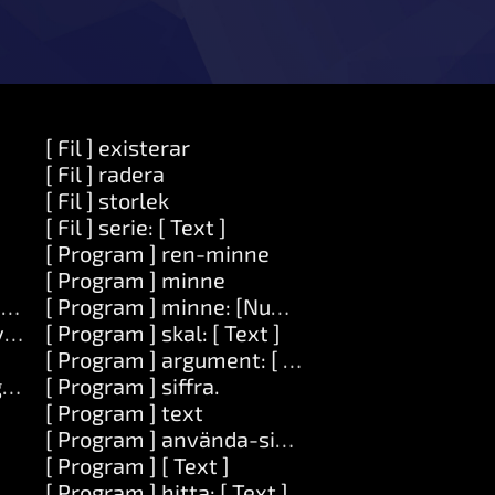
[ Fil ] existerar
[ Fil ] radera
[ Fil ] storlek
[ Fil ] serie: [ Text ]
[ Program ] ren-minne
[ Program ] minne
gift ]
[ Program ] minne: [Number]
värde: [ Objekt ]
[ Program ] skal: [ Text ]
[ Program ] argument: [ Siffra ]
ift ]
[ Program ] siffra.
[ Program ] text
[ Program ] använda-sig-av: [ Text ]
[ Program ] [ Text ]
[ Program ] hitta: [ Text ]