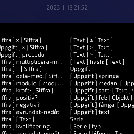
2025-1-13 21:52
iffra ] × [ Siffra ]
[ Text ] ≤ [ Text ]
Uppgift ] × [ Siffra ]
[ Text ] > [ Text ]
Uppgift ] procedur
[ Text ] ≥ [ Text ]
Siffra ] multiplicera-med: [ Siffra ]
[ Text ] hash: [ Text ]
iffra ] ÷ [ Siffra ]
Uppgift
Siffra ] dela-med: [ Siffra ]
[ Uppgift ] springa
Siffra ] modulo: [ modulo ]
[ Uppgift ] medan: [ Upp
Siffra ] kraft: [ Siffra ]
[ Uppgift ] satt: [ Text ] 
Siffra ] positiv?
[ Uppgift ] fel: [ Objekt ]
Siffra ] negativ?
[ Uppgift ] fånga: [ Uppg
Siffra ] avrundat-nedåt
[ Uppgift ] text
Siffra ] [ Text ]
Serie
]
Siffra ] kvalificering.
[ Serie ] typ
Siffra ] avrundat-uppåt
[ Serie ] bifoga: [ Text ]