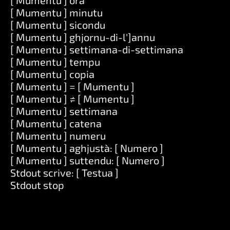
[ Mumentu ] ora
[ Mumentu ] minutu
[ Mumentu ] sicondu
[ Mumentu ] ghjornu-di-l']annu
[ Mumentu ] settimana-di-settimana
[ Mumentu ] tempu
[ Mumentu ] copia
[ Mumentu ] = [ Mumentu ]
[ Mumentu ] ≠ [ Mumentu ]
[ Mumentu ] settimana
[ Mumentu ] catena
[ Mumentu ] numeru
[ Mumentu ] aghjustà: [ Numero ]
[ Mumentu ] suttendu: [ Numero ]
Stdout scrive: [ Testua ]
Stdout stop