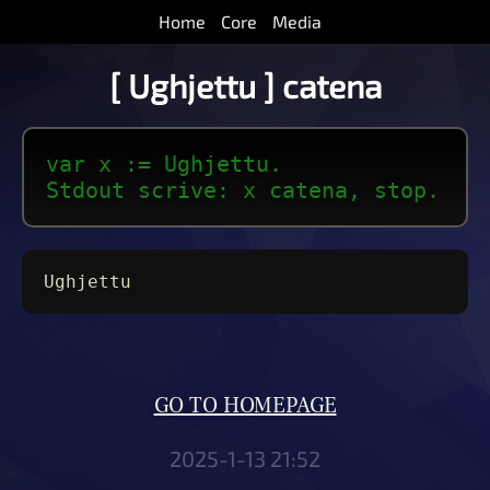
Home
Core
Media
[ Ughjettu ] catena
var x := Ughjettu.
Stdout scrive: x catena, stop.
Ughjettu
GO TO HOMEPAGE
2025-1-13 21:52