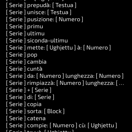
[ Serie ] prepudà: [ Testua ]
[ Serie ] unisce: [ Testua ]
[ Serie ] pusizione: [ Numero ]
[ Serie ] primu
[ Serie ] ultimu
[ Serie ] siconda-ultimu
[ Serie ] mette: [ Ughjettu ] à: [ Numero ]
[ Serie ] pop
[ Serie ] cambia
[ Serie ] cuntà
[ Serie ] da: [ Numero ] lunghezza: [ Numero ]
[ Serie ] rimpiazzà: [ Numero ] lunghezza: [ Numer
[ Serie ] + [ Serie ]
[ Serie ] di: [ Serie ]
[ Serie ] copia
[ Serie ] sorta: [ Block ]
[ Serie ] catena
[ Serie ] compie: [ Numero ] cù: [ Ughjettu ]