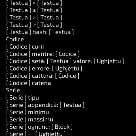
[ Testua ] < [ Testua ]
[ Testua ] ≤ [ Testua ]
[ Testua ] > [ Testua ]
[ Testua ] ≥ [ Testua ]
[ Testua ] hash: [ Testua ]
Codice
[ Codice ] curri
[ Codice ] mentre: [ Codice ]
[ Codice ] setà: [ Testua ] valore: [ Ughjettu ]
[ Codice ] errore: [ Ughjettu ]
[ Codice ] catturà: [ Codice ]
[ Codice ] catena
Serie
[ Serie ] tipu
[ Serie ] appendicà: [ Testua ]
[ Serie ] minimu
[ Serie ] massimu
[ Serie ] ognunu: [ Block ]
[ Serie ] ← [ Ughjettu ]