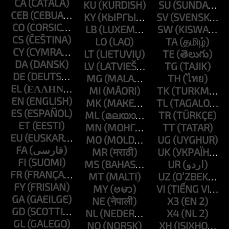
CA
KU
SU
CEB
KY
SV
CO
LB
SW
CS
LO
TA
CY
LT
TE
DA
LV
TG
DE
MG
TH
EL
MI
TK
EN
MK
TL
ES
ML
TR
ET
MN
TT
EU
MO
UG
FA
MR
UK
FI
MS
UR
FR
MT
UZ
FY
MY
VI
GA
NE
X3
GD
NL
X4
GL
NO
XH