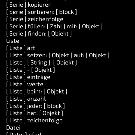
[ Serie ] kopieren
[ Serie ] sortieren: [ Block ]
[ Serie ] zeichenfolge
[ Serie ] füllen: [ Zahl ] mit: [ Objekt ]
[ Serie ] finden: [ Objekt ]
Liste
[ Liste ] art
[ Liste ] setzen: [ Objekt ] auf: [ Objekt ]
[ Liste ] [ String ]: [ Objekt ]
[ Liste ] - [ Objekt ]
[ Liste ] einträge
[ Liste ] werte
[ Liste ] beim: [ Objekt ]
[ Liste ] anzahl
[ Liste ] jeder: [ Block ]
[ Liste ] hat: [ Objekt ]
[ Liste ] zeichenfolge
Datei
[ Datei ] pfad