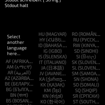
Stdout halt
HU
RO
HY
RU
ID
RW
IG
SD
IS
SI
AF
IT
SK
AM
JA
SL
AR
JV
SM
AZ
KA
SN
BE
KK
SO
BG
KM
SQ
BN
KN
SR
BS
KO
ST