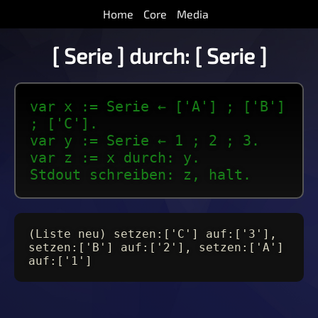
Home
Core
Media
[ Serie ] durch: [ Serie ]
var x := Serie ← ['A'] ; ['B']
; ['C'].
var y := Serie ← 1 ; 2 ; 3.
var z := x durch: y.
Stdout schreiben: z, halt.
(Liste neu) setzen:['C'] auf:['3'],
setzen:['B'] auf:['2'], setzen:['A']
auf:['1']