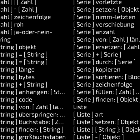
und: [ String ]
Zahl ] | [ Zahl ]
[ Serie ] vorletzte
nd: [ String ] und: [ String ]
Zahl ] ^ [ Zahl ]
[ Serie ] setzen: [ Objekt 
Zahl ] zeichenfolge
[ Serie ] nimm-letzten
utet: [ String ]
Zahl ] roh
[ Serie ] verschiebung
Zahl ] ja-oder-nein-
[ Serie ] anzahl
n ]
ring
[ Serie ] von: [ Zahl ] län
n ]
String ] objekt
[ Serie ] ersetzen: [ Zahl 
String ] = [ String ]
[ Serie ] + [ Serie ]
String ] ≠ [ String ]
[ Serie ] durch: [ Serie ]
String ] länge
[ Serie ] kopieren
 ]
String ] bytes
[ Serie ] sortieren: [ Bloc
String ] + [ String ]
[ Serie ] zeichenfolge
String ] anhängen: [ String ]
[ Serie ] füllen: [ Zahl ] m
ekt ] oder: [ Objekt ]
String ] code
[ Serie ] finden: [ Objekt 
Nein ]
String ] von: [ Zahl ] länge: [ Zahl ]
Liste
r-Nein ]
String ] überspringen: [ Zahl ]
[ Liste ] art
-Nein ]
String ] Buchstabe: [ Zahl ]
[ Liste ] setzen: [ Objekt 
String ] finden: [ String ]
[ Liste ] [ String ]: [ Objek
String ] großbuchstaben
[ Liste ] - [ Objekt ]