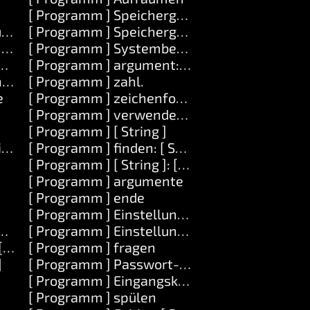
[ Programm ] Speichergrenze
ufgabe ]
[ Programm ] Speichergrenze: [Number]
] value: [ Objekt ]
[ Programm ] Systembefehl: [ String ]
ekt ]
[ Programm ] argument: [ Zahl ]
dlung: [ Aufgabe ]
[ Programm ] zahl.
e
[ Programm ] zeichenfolge
[ Programm ] verwenden: [ String ]
[ Programm ] [ String ]
ing ]
[ Programm ] finden: [ String ]
[ Programm ] [ String ]: [ String ]
[ Programm ] argumente
[ Programm ] ende
[ Programm ] Einstellung: [ String ]
String ]
[ Programm ] Einstellung: [ String ] wird: [ Str
 String ]
[ Programm ] fragen
]
[ Programm ] Passwort-fragen
[ Programm ] Eingangskanal
[ Programm ] spülen