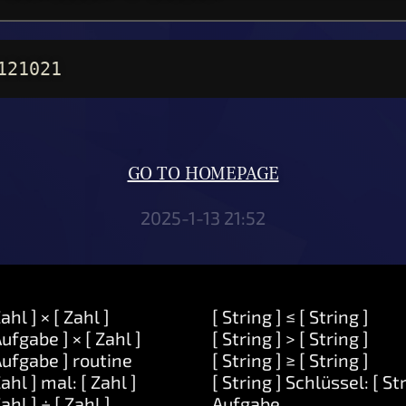
121021
GO TO HOMEPAGE
2025-1-13 21:52
Zahl ] × [ Zahl ]
[ String ] ≤ [ String ]
Aufgabe ] × [ Zahl ]
[ String ] > [ String ]
Aufgabe ] routine
[ String ] ≥ [ String ]
Zahl ] mal: [ Zahl ]
[ String ] Schlüssel: [ St
Zahl ] ÷ [ Zahl ]
Aufgabe