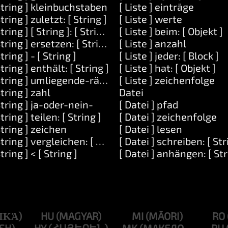
String ] kleinbuchstaben
[ Liste ] einträge
String ] zuletzt: [ String ]
[ Liste ] werte
String ] [ String ]: [ String ]
[ Liste ] beim: [ Objekt ]
String ] ersetzen: [ String ] mit: [ String ]
[ Liste ] anzahl
String ] - [ String ]
[ Liste ] jeder: [ Block ]
String ] enthält: [ String ]
[ Liste ] hat: [ Objekt ]
 Zahl ]
String ] umliegende-räume-entfernen
[ Liste ] zeichenfolge
String ] zahl
Datei
String ] ja-oder-nein-
[ Datei ] pfad
String ] teilen: [ String ]
[ Datei ] zeichenfolge
String ] zeichen
[ Datei ] lesen
String ] vergleichen: [ String ]
[ Datei ] schreiben: [ Str
String ] < [ String ]
[ Datei ] anhängen: [ Str
HU
MI
RO