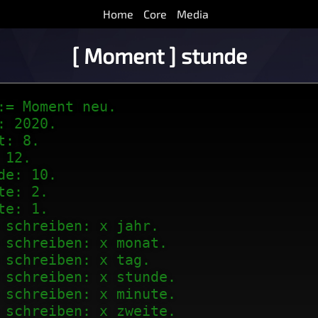
Home
Core
Media
[ Moment ] stunde
:= Moment neu.
: 2020.
t: 8.
 12.
de: 10.
te: 2.
te: 1.
 schreiben: x jahr.
 schreiben: x monat.
 schreiben: x tag.
 schreiben: x stunde.
 schreiben: x minute.
 schreiben: x zweite.