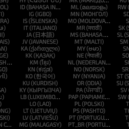
HY
MK
RU
ID
ML
RW
IG
MN
S
IS
MO
S
IT
MR
SK
JA
MS
SL
JV
MT
SM
KA
MY
S
KK
NE
SO
KM
NL
S
KN
NO
SR
KO
NY
ST
KU
OR
SU
KY
PA
SV
LB
PAP
SW
LO
PL
T
LT
PS
T
LV
PT
T
MG
PT_BR