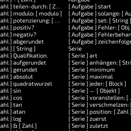
Zahl ] teilen-durch: [ Zahl ]
[ Aufgabe ] start
Zahl ] modulo: [ modulo ]
[ Aufgabe ] solange: [ A
Zahl ] potenzierung: [ Zahl ]
[ Aufgabe ] set: [ String 
Zahl ] positiv?
[ Aufgabe ] Fehler: [ Obj
Zahl ] negativ?
[ Aufgabe ] Fehlerbehan
Zahl ] abgerundet
[ Aufgabe ] zeichenfolg
Zahl ] [ String ]
Serie
Zahl ] Qualifikation.
[ Serie ] art
Zahl ] aufgerundet
[ Serie ] anhängen: [ Str
Zahl ] gerundet
[ Serie ] minimum
Zahl ] absolut
[ Serie ] maximal
Zahl ] quadratwurzel
[ Serie ] jeder: [ Block ]
Zahl ] sin
[ Serie ] ← [ Objekt ]
Zahl ] cos
[ Serie ] voranstellen: [ 
: [ Aufgabe ]
Zahl ] tan
[ Serie ] verschmelzen: [
argumente: [ Serie ]
Zahl ] atan
[ Serie ] position: [ Zahl 
ufgabe ]
Zahl ] log
[ Serie ] zuerst
Zahl ] & [ Zahl ]
[ Serie ] zuletzt