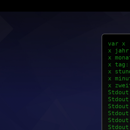
var x 
x jahr
x mona
x tag:
x stun
x minu
x zwei
Stdout
Stdout
Stdout
Stdout
Stdout
Stdout