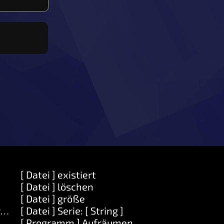
[ Datei ] existiert
[ Datei ] löschen
[ Datei ] größe
ring ]
[ Datei ] Serie: [ String ]
[ Programm ] Aufräumen