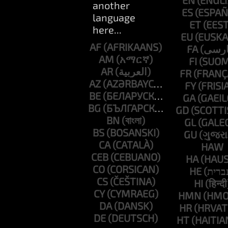
EN
ES
ET
EU
AF
FA
AM
FI
AR
FR
AZ
FY
BE
GA
BG
GD
BN
GL
BS
GU
CA
HAW
CEB
HA
CO
HE
CS
HI
CY
HMN
DA
HR
DE
HT