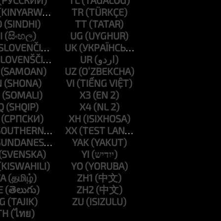
TL
TR
D
TT
I
UG
UK
UR
UZ
N
VI
X3
Q
X4
XH
XX
YAK
YI
YO
A
ZH1
E
ZH2
G
ZU
TH