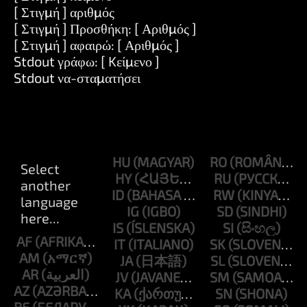
[ Στιγμή ] αριθμός
[ Στιγμή ] Προσθήκη: [ Αριθμός ]
[ Στιγμή ] αφαιρώ: [ Αριθμός ]
Stdout γράφω: [ Kείμενο ]
Stdout να-σταματήσει
HU
RO
HY
RU
ID
RW
IG
SD
IS
SI
AF
IT
SK
AM
JA
SL
AR
JV
SM
AZ
KA
SN