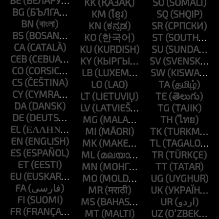
BE
KK
SO
BG
KM
SQ
BN
KN
SR
BS
KO
ST
CA
KU
SU
CEB
KY
SV
CO
LB
SW
CS
LO
TA
CY
LT
TE
DA
LV
TG
DE
MG
TH
EL
MI
TK
EN
MK
TL
ES
ML
TR
ET
MN
TT
EU
MO
UG
FA
MR
UK
FI
MS
UR
FR
MT
UZ