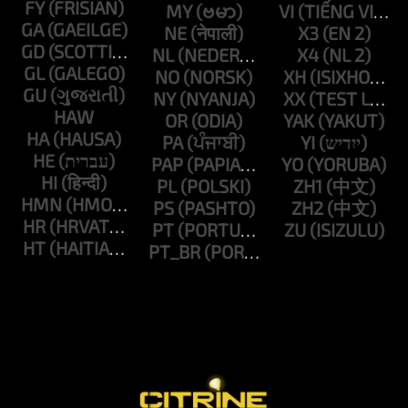
FY
MY
VI
GA
NE
X3
GD
NL
X4
GL
NO
XH
GU
NY
XX
HAW
OR
YAK
HA
PA
YI
HE
PAP
YO
HI
PL
ZH1
HMN
PS
ZH2
HR
PT
ZU
HT
PT_BR