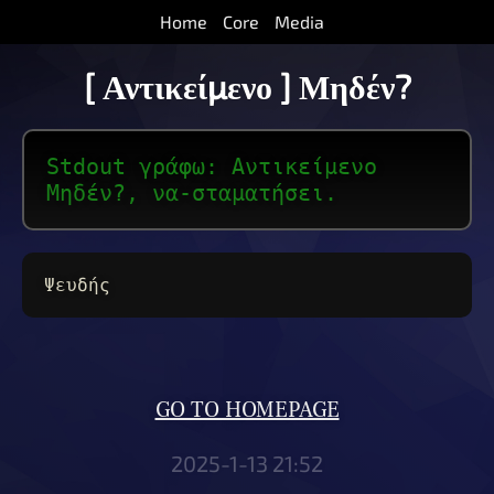
Home
Core
Media
[ Αντικείμενο ] Μηδέν?
Stdout γράφω: Αντικείμενο
Μηδέν?, να-σταματήσει.
Ψευδής
GO TO HOMEPAGE
2025-1-13 21:52