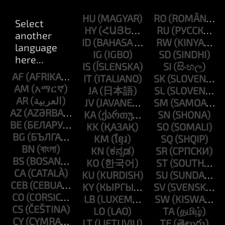
HU
RO
HY
RU
ID
RW
IG
SD
IS
SI
AF
IT
SK
AM
JA
SL
AR
JV
SM
AZ
KA
SN
BE
KK
SO
BG
KM
SQ
BN
KN
SR
BS
KO
ST
CA
KU
SU
CEB
KY
SV
CO
LB
SW
CS
LO
TA
CY
LT
TE