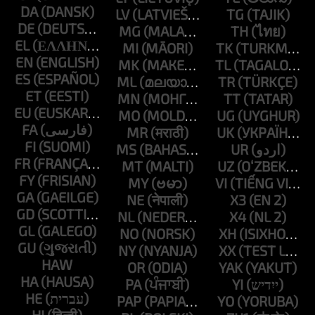
DA
LV
TG
DE
MG
TH
EL
MI
TK
EN
MK
TL
ES
ML
TR
ET
MN
TT
EU
MO
UG
FA
MR
UK
FI
MS
UR
FR
MT
UZ
FY
MY
VI
GA
NE
X3
GD
NL
X4
GL
NO
XH
GU
NY
XX
HAW
OR
YAK
HA
PA
YI
HE
PAP
YO