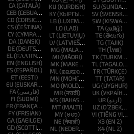
CA
KU
SU
CEB
KY
SV
CO
LB
SW
CS
LO
TA
CY
LT
TE
DA
LV
TG
DE
MG
TH
EL
MI
TK
EN
MK
TL
ES
ML
TR
ET
MN
TT
EU
MO
UG
FA
MR
UK
FI
MS
UR
FR
MT
UZ
FY
MY
VI
GA
NE
X3
GD
NL
X4