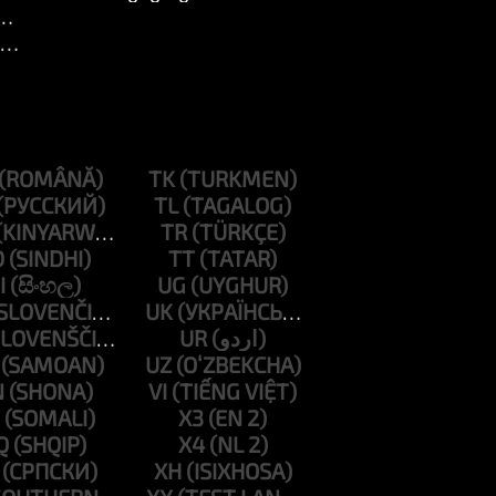
ქსტი ]
ქსტი ]
TK
TL
TR
D
TT
I
UG
UK
UR
UZ
N
VI
X3
Q
X4
XH