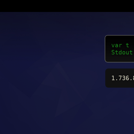
var t 
Stdout
1.736.