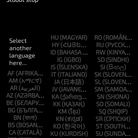
HU
RO
HY
RU
ID
RW
IG
SD
IS
SI
AF
IT
SK
AM
JA
SL
AR
JV
SM
AZ
KA
SN
BE
KK
SO
BG
KM
SQ
BN
KN
SR
BS
KO
ST
CA
KU
SU