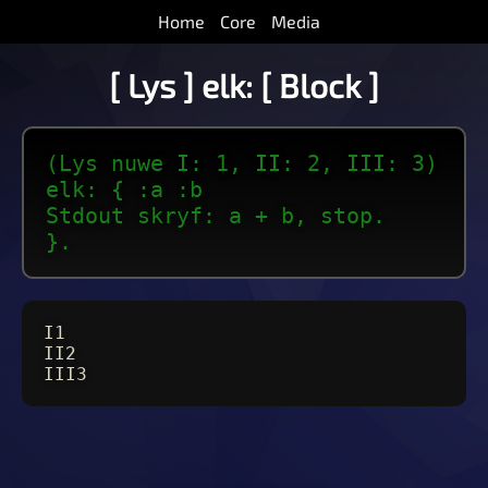
Home
Core
Media
[ Lys ] elk: [ Block ]
(Lys nuwe I: 1, II: 2, III: 3)
elk: { :a :b
Stdout skryf: a + b, stop.
}.
I1
II2
III3