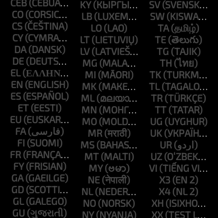
CEB
KY
SV
CO
LB
SW
CS
LO
TA
CY
LT
TE
DA
LV
TG
DE
MG
TH
EL
MI
TK
EN
MK
TL
ES
ML
TR
ET
MN
TT
EU
MO
UG
FA
MR
UK
FI
MS
UR
FR
MT
UZ
FY
MY
VI
GA
NE
X3
GD
NL
X4
GL
NO
XH
GU
NY
XX