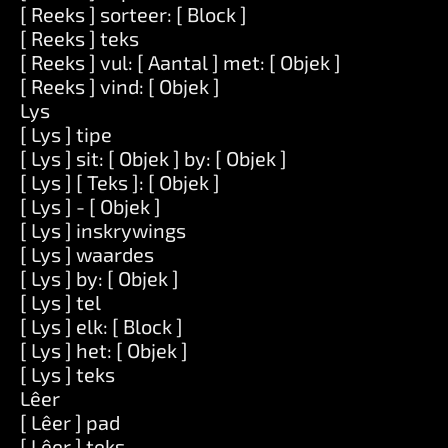
[ Reeks ] sorteer: [ Block ]
[ Reeks ] teks
[ Reeks ] vul: [ Aantal ] met: [ Objek ]
[ Reeks ] vind: [ Objek ]
Lys
[ Lys ] tipe
[ Lys ] sit: [ Objek ] by: [ Objek ]
[ Lys ] [ Teks ]: [ Objek ]
[ Lys ] - [ Objek ]
[ Lys ] inskrywings
[ Lys ] waardes
[ Lys ] by: [ Objek ]
[ Lys ] tel
[ Lys ] elk: [ Block ]
[ Lys ] het: [ Objek ]
[ Lys ] teks
Lêer
[ Lêer ] pad
[ Lêer ] teks