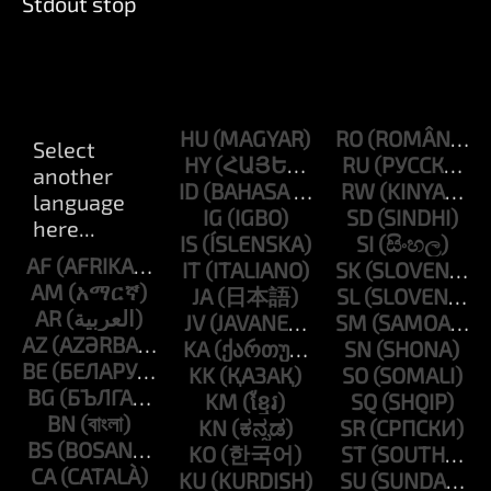
Stdout stop
HU
RO
HY
RU
ID
RW
IG
SD
IS
SI
AF
IT
SK
AM
JA
SL
AR
JV
SM
AZ
KA
SN
BE
KK
SO
BG
KM
SQ
BN
KN
SR
BS
KO
ST
CA
KU
SU