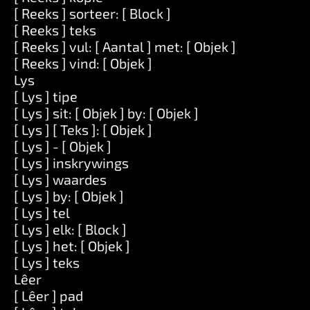
[ Reeks ] sorteer: [ Block ]
[ Reeks ] teks
[ Reeks ] vul: [ Aantal ] met: [ Objek ]
[ Reeks ] vind: [ Objek ]
Lys
[ Lys ] tipe
[ Lys ] sit: [ Objek ] by: [ Objek ]
[ Lys ] [ Teks ]: [ Objek ]
[ Lys ] - [ Objek ]
[ Lys ] inskrywings
[ Lys ] waardes
[ Lys ] by: [ Objek ]
[ Lys ] tel
[ Lys ] elk: [ Block ]
[ Lys ] het: [ Objek ]
[ Lys ] teks
Lêer
[ Lêer ] pad