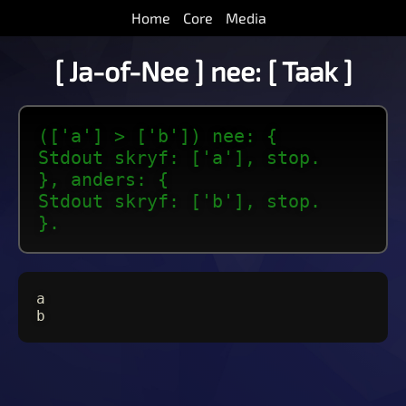
Home
Core
Media
[ Ja-of-Nee ] nee: [ Taak ]
(['a'] > ['b']) nee: {
Stdout skryf: ['a'], stop.
}, anders: {
Stdout skryf: ['b'], stop.
}.
a
b