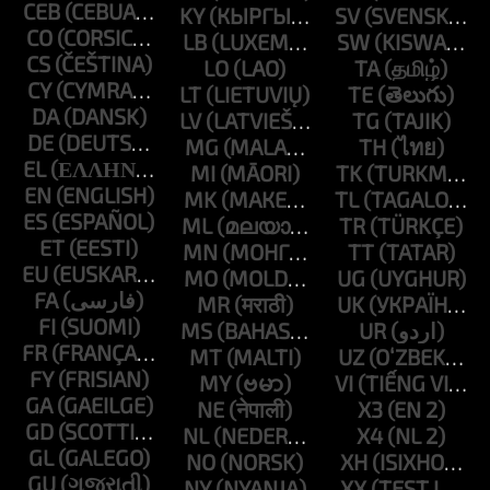
CEB
KY
SV
CO
LB
SW
CS
LO
TA
CY
LT
TE
DA
LV
TG
DE
MG
TH
EL
MI
TK
EN
MK
TL
ES
ML
TR
ET
MN
TT
EU
MO
UG
FA
MR
UK
FI
MS
UR
FR
MT
UZ
FY
MY
VI
GA
NE
X3
GD
NL
X4
GL
NO
XH
GU
NY
XX