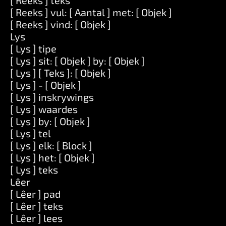
[ Reeks ] teks
[ Reeks ] vul: [ Aantal ] met: [ Objek ]
[ Reeks ] vind: [ Objek ]
Lys
[ Lys ] tipe
[ Lys ] sit: [ Objek ] by: [ Objek ]
[ Lys ] [ Teks ]: [ Objek ]
[ Lys ] - [ Objek ]
[ Lys ] inskrywings
[ Lys ] waardes
[ Lys ] by: [ Objek ]
[ Lys ] tel
[ Lys ] elk: [ Block ]
[ Lys ] het: [ Objek ]
[ Lys ] teks
Lêer
[ Lêer ] pad
[ Lêer ] teks
[ Lêer ] lees