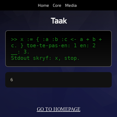
Home
Core
Media
Taak
>> x := { :a :b :c <- a + b +
c. } toe-te-pas-en: 1 en: 2
__: 3.
Stdout skryf: x, stop.
6
GO TO HOMEPAGE