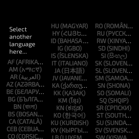
HU
RO
HY
RU
ID
RW
IG
SD
IS
SI
AF
IT
SK
AM
JA
SL
AR
JV
SM
AZ
KA
SN
BE
KK
SO
BG
KM
SQ
BN
KN
SR
BS
KO
ST
CA
KU
SU
CEB
KY
SV
CO
LB
SW