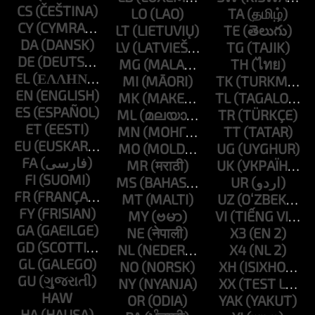
CS
LO
TA
CY
LT
TE
DA
LV
TG
DE
MG
TH
EL
MI
TK
EN
MK
TL
ES
ML
TR
ET
MN
TT
EU
MO
UG
FA
MR
UK
FI
MS
UR
FR
MT
UZ
FY
MY
VI
GA
NE
X3
GD
NL
X4
GL
NO
XH
GU
NY
XX
HAW
OR
YAK
HA