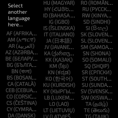
HU
RO
HY
RU
ID
RW
IG
SD
IS
SI
AF
IT
SK
AM
JA
SL
AR
JV
SM
AZ
KA
SN
BE
KK
SO
BG
KM
SQ
BN
KN
SR
BS
KO
ST
CA
KU
SU
CEB
KY
SV
CO
LB
SW
CS
LO
TA
CY
LT
TE
DA
LV
TG