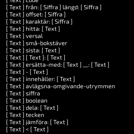
[ Text ] från: [ Siffra ] längd: [ Siffra ]
[ Text ] offset: [ Siffra ]
[ Text ] karaktär: [ Siffra ]
[ Text ] hitta: [ Text ]
[ Text ] versal
[ Text ] små-bokstäver
[ Text ] sista: [ Text ]
[ Text ] [ Text ]: [ Text ]
[ Text ] ersätta-med: [ Text ] __: [ Text ]
[ Text ] - [ Text ]
[ Text ] innehåller: [ Text ]
[ Text ] avlägsna-omgivande-utrymmen
[ Text ] siffra
[ Text ] boolean
[ Text ] dela: [ Text ]
[ Text ] tecken
[ Text ] jämföra: [ Text ]
[ Text ] < [ Text ]