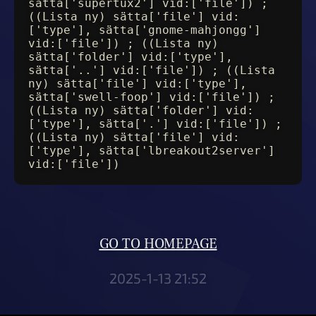
sätta['supertux2'] vid:['file']) ;
((Lista ny) sätta['file'] vid:
['type'], sätta['gnome-mahjongg']
vid:['file']) ; ((Lista ny)
sätta['folder'] vid:['type'],
sätta['..'] vid:['file']) ; ((Lista
ny) sätta['file'] vid:['type'],
sätta['swell-foop'] vid:['file']) ;
((Lista ny) sätta['folder'] vid:
['type'], sätta['.'] vid:['file']) ;
((Lista ny) sätta['file'] vid:
['type'], sätta['lbreakout2server']
vid:['file'])
GO TO HOMEPAGE
2025-1-13 21:52