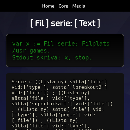
Home
Core
Media
[ Fil ] serie: [ Text ]
var x := Fil serie: Filplats
/usr games.
Stdout skriva: x, stop.
Serie ← ((Lista ny) sätta['file']
vid:['type'], sätta['lbreakout2']
vid:['file']) ; ((Lista ny)
sätta['file'] vid:['type'],
sätta['supertuxkart'] vid:['file'])
; ((Lista ny) sätta['file'] vid:
['type'], sätta['peg-e'] vid:
['file']) ; ((Lista ny)
sätta['file'] vid:['type'],