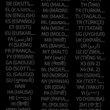
DE
MG
TH
EL
MI
TK
EN
MK
TL
ES
ML
TR
ET
MN
TT
EU
MO
UG
FA
MR
UK
FI
MS
UR
FR
MT
UZ
FY
MY
VI
GA
NE
X3
GD
NL
X4
GL
NO
XH
GU
NY
XX
HAW
OR
YAK
HA
PA
YI
HE
PAP
YO
HI
PL
ZH1
HMN