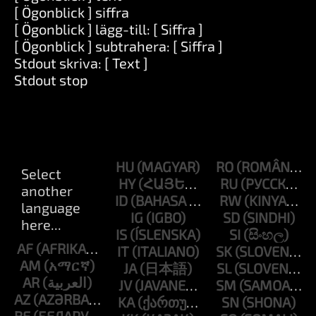
[ Ögonblick ] siffra
[ Ögonblick ] lägg-till: [ Siffra ]
[ Ögonblick ] subtrahera: [ Siffra ]
Stdout skriva: [ Text ]
Stdout stop
HU
RO
HY
RU
ID
RW
IG
SD
IS
SI
AF
IT
SK
AM
JA
SL
AR
JV
SM
AZ
KA
SN