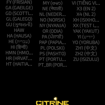
FY
MY
VI
GA
NE
X3
GD
NL
X4
GL
NO
XH
GU
NY
XX
HAW
OR
YAK
HA
PA
YI
HE
PAP
YO
HI
PL
ZH1
HMN
PS
ZH2
HR
PT
ZU
HT
PT_BR