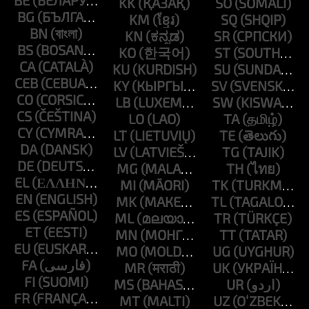
BE
KK
SO
BG
KM
SQ
BN
KN
SR
BS
KO
ST
CA
KU
SU
CEB
KY
SV
CO
LB
SW
CS
LO
TA
CY
LT
TE
DA
LV
TG
DE
MG
TH
EL
MI
TK
EN
MK
TL
ES
ML
TR
ET
MN
TT
EU
MO
UG
FA
MR
UK
FI
MS
UR
FR
MT
UZ