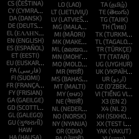
CS
LO
TA
CY
LT
TE
DA
LV
TG
DE
MG
TH
EL
MI
TK
EN
MK
TL
ES
ML
TR
ET
MN
TT
EU
MO
UG
FA
MR
UK
FI
MS
UR
FR
MT
UZ
FY
MY
VI
GA
NE
X3
GD
NL
X4
GL
NO
XH
GU
NY
XX
HAW
OR
YAK
HA
PA
YI