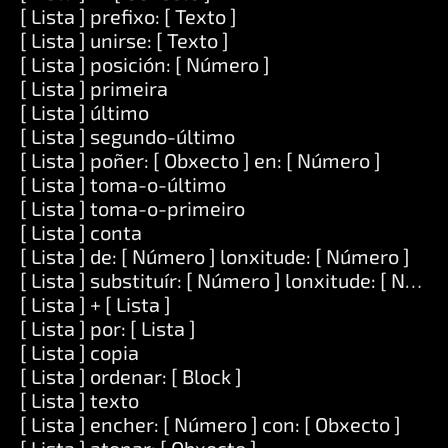
[ Lista ] prefixo: [ Texto ]
[ Lista ] unirse: [ Texto ]
[ Lista ] posición: [ Número ]
[ Lista ] primeira
[ Lista ] último
[ Lista ] segundo-último
[ Lista ] poñer: [ Obxecto ] en: [ Número ]
[ Lista ] toma-o-último
[ Lista ] toma-o-primeiro
[ Lista ] conta
[ Lista ] de: [ Número ] lonxitude: [ Número ]
[ Lista ] substituír: [ Número ] lonxitude: [ Número
[ Lista ] + [ Lista ]
[ Lista ] por: [ Lista ]
[ Lista ] copia
[ Lista ] ordenar: [ Block ]
[ Lista ] texto
[ Lista ] encher: [ Número ] con: [ Obxecto ]