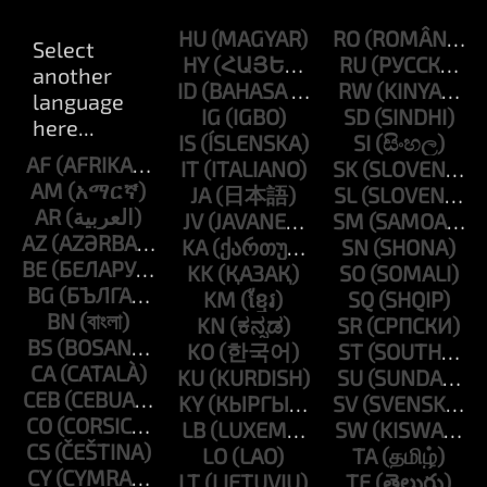
HU
RO
HY
RU
ID
RW
IG
SD
IS
SI
AF
IT
SK
AM
JA
SL
AR
JV
SM
AZ
KA
SN
BE
KK
SO
BG
KM
SQ
BN
KN
SR
BS
KO
ST
CA
KU
SU
CEB
KY
SV
CO
LB
SW
CS
LO
TA
CY
LT
TE