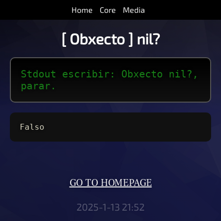
Home
Core
Media
[ Obxecto ] nil?
Stdout escribir: Obxecto nil?,
parar.
Falso
GO TO HOMEPAGE
2025-1-13 21:52