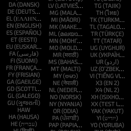
DA
LV
TG
DE
MG
TH
EL
MI
TK
EN
MK
TL
ES
ML
TR
ET
MN
TT
EU
MO
UG
FA
MR
UK
FI
MS
UR
FR
MT
UZ
FY
MY
VI
GA
NE
X3
GD
NL
X4
GL
NO
XH
GU
NY
XX
HAW
OR
YAK
HA
PA
YI
HE
PAP
YO
HI