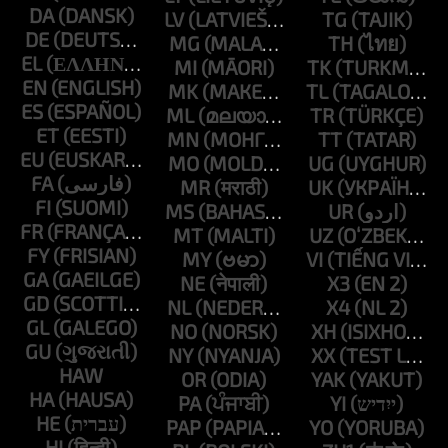
DA
LV
TG
DE
MG
TH
EL
MI
TK
EN
MK
TL
ES
ML
TR
ET
MN
TT
EU
MO
UG
FA
MR
UK
FI
MS
UR
FR
MT
UZ
FY
MY
VI
GA
NE
X3
GD
NL
X4
GL
NO
XH
GU
NY
XX
HAW
OR
YAK
HA
PA
YI
HE
PAP
YO
HI