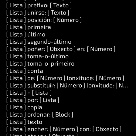
[ Lista ] prefixo: [ Texto ]
[ Lista ] unirse: [ Texto ]
[ Lista ] posición: [ Número ]
[ Lista ] primeira
[ Lista ] último
[ Lista ] segundo-último
[ Lista ] poñer: [ Obxecto ] en: [ Número ]
[ Lista ] toma-o-último
[ Lista ] toma-o-primeiro
[ Lista ] conta
[ Lista ] de: [ Número ] lonxitude: [ Número ]
[ Lista ] substituír: [ Número ] lonxitude: [ Número
[ Lista ] + [ Lista ]
[ Lista ] por: [ Lista ]
[ Lista ] copia
[ Lista ] ordenar: [ Block ]
[ Lista ] texto
[ Lista ] encher: [ Número ] con: [ Obxecto ]