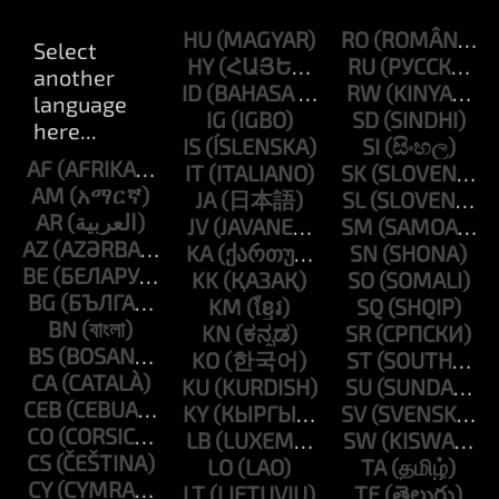
HU
RO
HY
RU
ID
RW
IG
SD
IS
SI
AF
IT
SK
AM
JA
SL
AR
JV
SM
AZ
KA
SN
BE
KK
SO
BG
KM
SQ
BN
KN
SR
BS
KO
ST
CA
KU
SU
CEB
KY
SV
CO
LB
SW
CS
LO
TA
CY
LT
TE