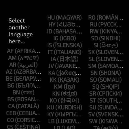
HU
RO
HY
RU
ID
RW
IG
SD
IS
SI
AF
IT
SK
AM
JA
SL
AR
JV
SM
AZ
KA
SN
BE
KK
SO
BG
KM
SQ
BN
KN
SR
BS
KO
ST
CA
KU
SU
CEB
KY
SV
CO
LB
SW
CS
LO
TA