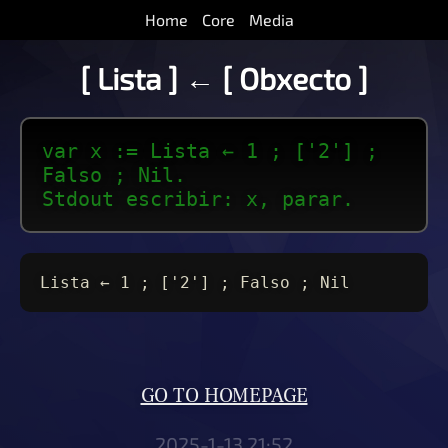
Home
Core
Media
[ Lista ] ← [ Obxecto ]
var x := Lista ← 1 ; ['2'] ;
Falso ; Nil.
Stdout escribir: x, parar.
Lista ← 1 ; ['2'] ; Falso ; Nil
GO TO HOMEPAGE
2025-1-13 21:52