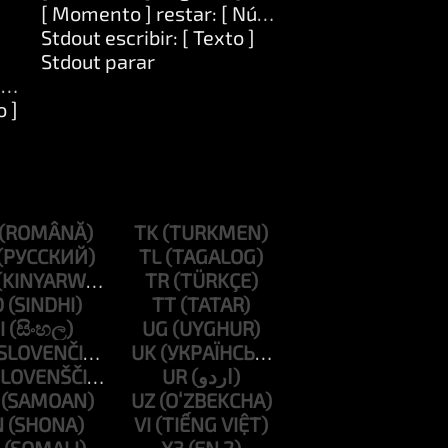
[ Momento ] restar: [ Número ]
Stdout escribir: [ Texto ]
Stdout parar
to ]
o ]
TK
TL
TR
D
TT
I
UG
UK
UR
UZ
N
VI