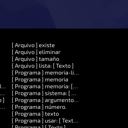
[ Arquivo ] existe
[ Arquivo ] eliminar
[ Arquivo ] tamaño
[ Arquivo ] lista: [ Texto ]
[ Programa ] memoria-limpa
[ Programa ] memoria
igo ]
[ Programa ] memoria: [Number]
xto ] valor: [ Obxecto ]
[ Programa ] sistema: [ Texto ]
 ]
[ Programa ] argumento: [ Número ]
igo ]
[ Programa ] número.
[ Programa ] texto
[ Programa ] usar: [ Texto ]
[ Programa ] [ Texto ]