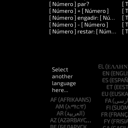
[ Número ] par?
[ 
[ Número ] + [ Número ]
[ 
[ Número ] engadir: [ Número ]
[ 
[ Número ] - [ Número ]
[ 
[ Número ] restar: [ Número ]
[ 
EL
EN
ES
ET
EU
AF
FA
AM
FI
AR
FR
AZ
FY
BE