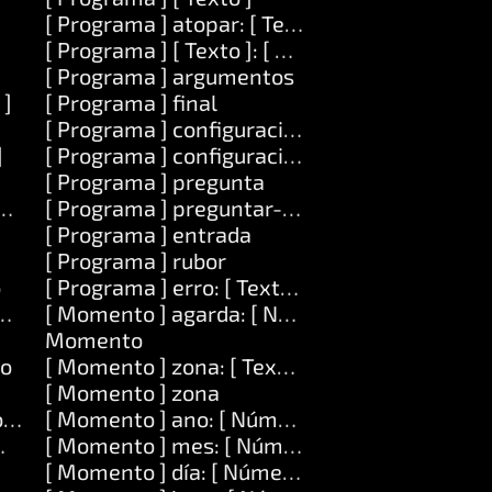
[ Programa ] atopar: [ Texto ]
[ Programa ] [ Texto ]: [ Texto ]
[ Programa ] argumentos
 ]
[ Programa ] final
[ Programa ] configuración: [ Texto ]
]
[ Programa ] configuración: [ Texto ] valor: [ T
[ Programa ] pregunta
ero ]
[ Programa ] preguntar-contrasinal
[ Programa ] entrada
[ Programa ] rubor
o
[ Programa ] erro: [ Texto ]
o ] en: [ Número ]
[ Momento ] agarda: [ Número ]
Momento
ro
[ Momento ] zona: [ Texto ]
[ Momento ] zona
lonxitude: [ Número ]
[ Momento ] ano: [ Número ]
mero ] lonxitude: [ Número ] con: [ Lista ]
[ Momento ] mes: [ Número ]
[ Momento ] día: [ Número ]