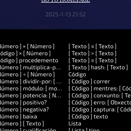
GO TO HOMEPAGE
2025-1-13 21:52
Número ] × [ Número ]
[ Texto ] ≤ [ Texto ]
Código ] × [ Número ]
[ Texto ] > [ Texto ]
Código ] procedemento
[ Texto ] ≥ [ Texto ]
Número ] multiplica-por: [ Número ]
[ Texto ] hash: [ Texto ]
Número ] ÷ [ Número ]
Código
Número ] dividir-por: [ Número ]
[ Código ] correr
Número ] módulo: [ modulo ]
[ Código ] mentres: [ Cód
Número ] potencia: [ Número ]
[ Código ] conxunto: [ Te
Número ] positivo?
[ Código ] erro: [ Obxecto
Número ] negativa?
[ Código ] captura: [ Cód
Número ] baixa
[ Código ] texto
Número ] [ Texto ]
Lista
Número ] cualificación.
[ Lista ] tipo