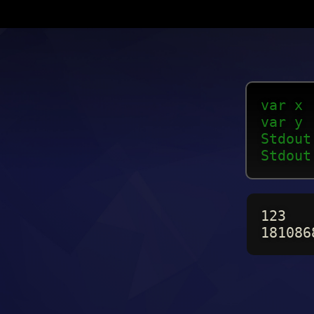
var x 
var y 
Stdout
Stdout
123
181086