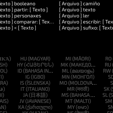
Texto ] booleano
[ Arquivo ] camiño
Texto ] partir: [ Texto ]
[ Arquivo ] texto
Texto ] personaxes
[ Arquivo ] ler
Texto ] comparar: [ Texto ]
[ Arquivo ] escribir: [ Tex
Texto ] < [ Texto ]
[ Arquivo ] sufixo: [ Text
HU
MI
RO
HY
MK
RU
ID
ML
RW
IG
MN
S
IS
MO
S
IT
MR
SK
JA
MS
SL
JV
MT
SM
KA
MY
S