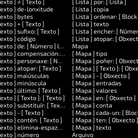
Texto ] ≠ [ Texto ]
[ Lista ] por: [ Lista ]
Texto ] de-lonxitude
[ Lista ] copia
Texto ] bytes
[ Lista ] ordenar: [ Block
Texto ] + [ Texto ]
[ Lista ] texto
Texto ] sufixo: [ Texto ]
[ Lista ] encher: [ Númer
 [ Obxecto ]
Texto ] código
[ Lista ] atopar: [ Obxect
Texto ] de: [ Número ] lonxitude: [ Número ]
Mapa
Texto ] compensación: [ Número ]
[ Mapa ] tipo
Texto ] personaxe: [ Número ]
[ Mapa ] poñer: [ Obxect
Texto ] atopar: [ Texto ]
[ Mapa ] [ Texto ]: [ Obx
Texto ] maiúsculas
[ Mapa ] - [ Obxecto ]
Texto ] minúscula
[ Mapa ] entradas
Texto ] último: [ Texto ]
[ Mapa ] valores
Texto ] [ Texto ]: [ Texto ]
[ Mapa ] en: [ Obxecto ]
Texto ] substituír: [ Texto ] por: [ Texto ]
[ Mapa ] conta
Texto ] - [ Texto ]
[ Mapa ] cada-un: [ Bloc
Texto ] contén: [ Texto ]
[ Mapa ] ten: [ Obxecto 
 [ Número ]
Texto ] elimina-espazos-circundantes
[ Mapa ] texto
Texto ] número
Arquivo