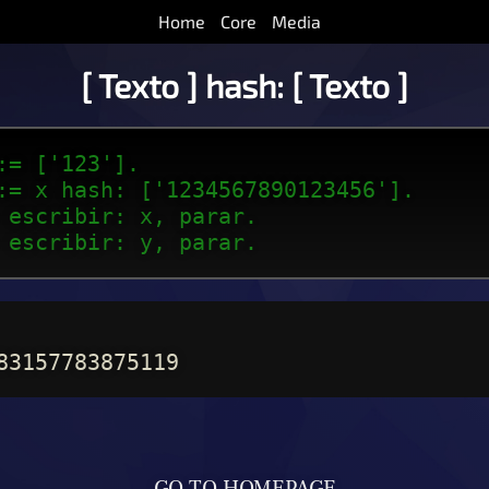
Home
Core
Media
[ Texto ] hash: [ Texto ]
:= ['123'].
:= x hash: ['1234567890123456'].
 escribir: x, parar.
 escribir: y, parar.
83157783875119