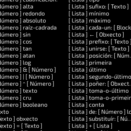
Número ] alta
[ Lista ] sufixo: [ Texto ]
Número ] redondo
[ Lista ] mínimo
Número ] absoluto
[ Lista ] máximo
Número ] raíz-cadrada
[ Lista ] cada-un: [ Block
Número ] sin
[ Lista ] ← [ Obxecto ]
Número ] cos
[ Lista ] prefixo: [ Texto 
er: [ Código ]
Número ] tan
[ Lista ] unirse: [ Texto ]
argumentos: [ Lista ]
Número ] atan
[ Lista ] posición: [ Núm
 Código ]
Número ] log
[ Lista ] primeira
]
Número ] & [ Número ]
[ Lista ] último
e: [ Texto ]
Número ] | [ Número ]
[ Lista ] segundo-últim
e: [ Texto ] e: [ Texto ]
Número ] ^ [ Número ]
[ Lista ] poñer: [ Obxect
Número ] texto
[ Lista ] toma-o-último
ignifica: [ Texto ]
Número ] cru
[ Lista ] toma-o-primei
Número ] booleano
[ Lista ] conta
xto
[ Lista ] de: [ Número ] 
Texto ] obxecto
[ Lista ] substituír: [ Nú
Texto ] = [ Texto ]
[ Lista ] + [ Lista ]