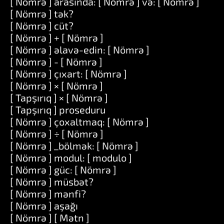
[ Nömrə ] arasında: [ Nömrə ] və: [ Nömrə ]
[ Nömrə ] tək?
[ Nömrə ] cüt?
[ Nömrə ] + [ Nömrə ]
[ Nömrə ] əlavə-edin: [ Nömrə ]
[ Nömrə ] - [ Nömrə ]
[ Nömrə ] çıxart: [ Nömrə ]
[ Nömrə ] × [ Nömrə ]
[ Tapşırıq ] × [ Nömrə ]
[ Tapşırıq ] proseduru
[ Nömrə ] çoxaltmaq: [ Nömrə ]
[ Nömrə ] ÷ [ Nömrə ]
[ Nömrə ] _bölmək: [ Nömrə ]
[ Nömrə ] modul: [ modulo ]
[ Nömrə ] güc: [ Nömrə ]
[ Nömrə ] müsbət?
[ Nömrə ] mənfi?
[ Nömrə ] aşağı
[ Nömrə ] [ Mətn ]