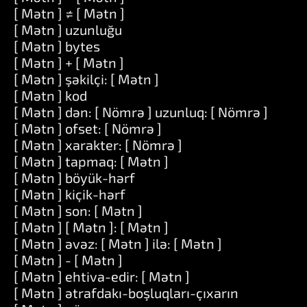
[ Mətn ] ≠ [ Mətn ]
[ Mətn ] uzunluğu
[ Mətn ] bytes
[ Mətn ] + [ Mətn ]
[ Mətn ] şəkilçi: [ Mətn ]
[ Mətn ] kod
[ Mətn ] dən: [ Nömrə ] uzunluq: [ Nömrə ]
[ Mətn ] ofset: [ Nömrə ]
[ Mətn ] xarakter: [ Nömrə ]
[ Mətn ] tapmaq: [ Mətn ]
[ Mətn ] böyük-hərf
[ Mətn ] kiçik-hərf
[ Mətn ] son: [ Mətn ]
[ Mətn ] [ Mətn ]: [ Mətn ]
[ Mətn ] əvəz: [ Mətn ] ilə: [ Mətn ]
[ Mətn ] - [ Mətn ]
[ Mətn ] ehtiva-edir: [ Mətn ]
[ Mətn ] ətrafdakı-boşluqları-çıxarın