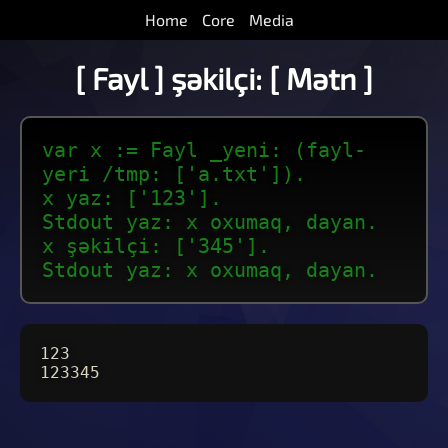
Home
Core
Media
[ Fayl ] şəkilçi: [ Mətn ]
var x := Fayl _yeni: (fayl-
yeri /tmp: ['a.txt']).
x yaz: ['123'].
Stdout yaz: x oxumaq, dayan.
x şəkilçi: ['345'].
Stdout yaz: x oxumaq, dayan.
123
123345