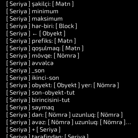
[ Seriya ] şəkilçi: [ Mətn ]
[ Seriya ] minimum
[ Seriya ] maksimum
[ Seriya ] hər-biri: [ Block ]
[ Seriya ] ← [ Obyekt ]
[ Seriya ] prefiks: [ Mətn ]
[ Seriya ] qoşulmaq: [ Mətn ]
[ Seriya ] mövqe: [ Nömrə ]
[ Seriya ] əvvəlcə
[ Seriya ] _son
[ Seriya ] ikinci-son
[ Seriya ] obyekt: [ Obyekt ] yer: [ Nömrə ]
[ Seriya ] son-obyekt-tut
[ Seriya ] birincisini-tut
[ Seriya ] saymaq
[ Seriya ] dən: [ Nömrə ] uzunluq: [ Nömrə ]
[ Seriya ] əvəz: [ Nömrə ] uzunluq: [ Nömrə ] ilə: [
[ Seriya ] + [ Seriya ]
[ Seriya ] tərəfindən: [ Seriya ]