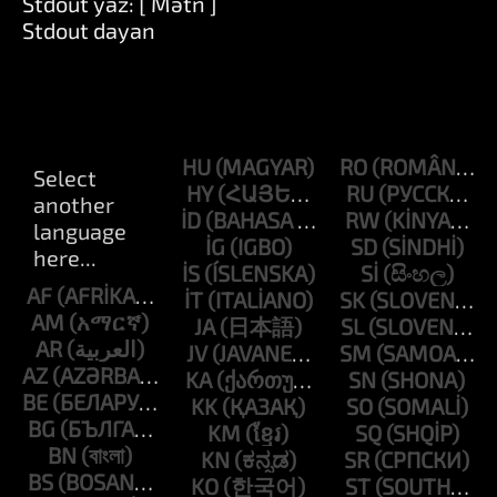
Stdout yaz: [ Mətn ]
Stdout dayan
HU
RO
HY
RU
ID
RW
IG
SD
IS
SI
AF
IT
SK
AM
JA
SL
AR
JV
SM
AZ
KA
SN
BE
KK
SO
BG
KM
SQ
BN
KN
SR
BS
KO
ST