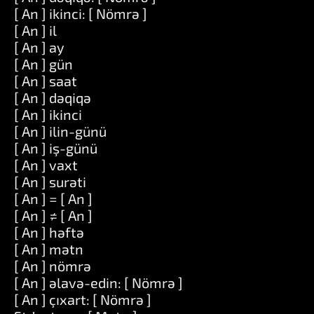
[ An ] ikinci: [ Nömrə ]
[ An ] il
[ An ] ay
[ An ] gün
[ An ] saat
[ An ] dəqiqə
[ An ] ikinci
[ An ] ilin-günü
[ An ] iş-günü
[ An ] vaxt
[ An ] surəti
[ An ] = [ An ]
[ An ] ≠ [ An ]
[ An ] həftə
[ An ] mətn
[ An ] nömrə
[ An ] əlavə-edin: [ Nömrə ]
[ An ] çıxart: [ Nömrə ]