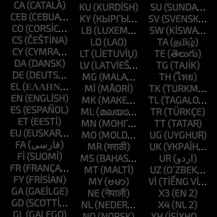
CA
KU
SU
CEB
KY
SV
CO
LB
SW
CS
LO
TA
CY
LT
TE
DA
LV
TG
DE
MG
TH
EL
MI
TK
EN
MK
TL
ES
ML
TR
ET
MN
TT
EU
MO
UG
FA
MR
UK
FI
MS
UR
FR
MT
UZ
FY
MY
VI
GA
NE
X3
GD
NL
X4
GL
NO
XH