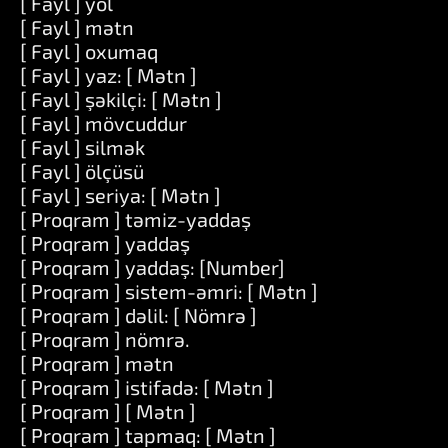
[ Fayl ] yol
[ Fayl ] mətn
[ Fayl ] oxumaq
[ Fayl ] yaz: [ Mətn ]
[ Fayl ] şəkilçi: [ Mətn ]
[ Fayl ] mövcuddur
[ Fayl ] silmək
[ Fayl ] ölçüsü
[ Fayl ] seriya: [ Mətn ]
[ Proqram ] təmiz-yaddaş
[ Proqram ] yaddaş
[ Proqram ] yaddaş: [Number]
[ Proqram ] sistem-əmri: [ Mətn ]
[ Proqram ] dəlil: [ Nömrə ]
[ Proqram ] nömrə.
[ Proqram ] mətn
[ Proqram ] istifadə: [ Mətn ]
[ Proqram ] [ Mətn ]
[ Proqram ] tapmaq: [ Mətn ]