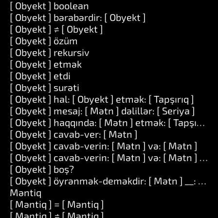
[ Obyekt ] boolean
[ Obyekt ] bərabərdir: [ Obyekt ]
[ Obyekt ] ≠ [ Obyekt ]
[ Obyekt ] özüm
[ Obyekt ] rekursiv
[ Obyekt ] etmək
[ Obyekt ] etdi
[ Obyekt ] surəti
[ Obyekt ] hal: [ Obyekt ] etmək: [ Tapşırıq ]
[ Obyekt ] mesaj: [ Mətn ] dəlillər: [ Seriya ]
[ Obyekt ] haqqında: [ Mətn ] etmək: [ Tapşırıq ]
[ Obyekt ] cavab-ver: [ Mətn ]
[ Obyekt ] cavab-verin: [ Mətn ] və: [ Mətn ]
[ Obyekt ] cavab-verin: [ Mətn ] və: [ Mətn ] və: 
[ Obyekt ] boş?
[ Obyekt ] öyrənmək-deməkdir: [ Mətn ] __: [ Mə
Məntiq
[ Məntiq ] = [ Məntiq ]
[ Məntiq ] ≠ [ Məntiq ]