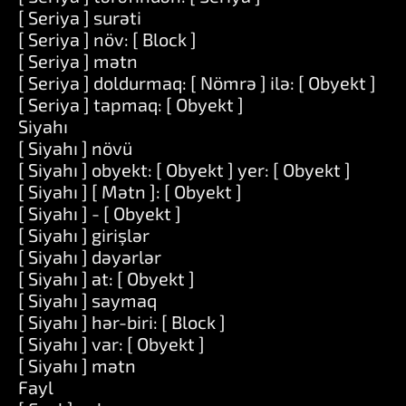
[ Seriya ] surəti
[ Seriya ] növ: [ Block ]
[ Seriya ] mətn
[ Seriya ] doldurmaq: [ Nömrə ] ilə: [ Obyekt ]
[ Seriya ] tapmaq: [ Obyekt ]
Siyahı
[ Siyahı ] növü
[ Siyahı ] obyekt: [ Obyekt ] yer: [ Obyekt ]
[ Siyahı ] [ Mətn ]: [ Obyekt ]
[ Siyahı ] - [ Obyekt ]
[ Siyahı ] girişlər
[ Siyahı ] dəyərlər
[ Siyahı ] at: [ Obyekt ]
[ Siyahı ] saymaq
[ Siyahı ] hər-biri: [ Block ]
[ Siyahı ] var: [ Obyekt ]
[ Siyahı ] mətn
Fayl