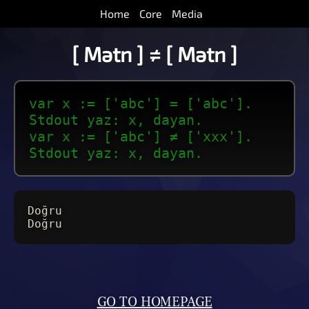
Home
Core
Media
[ Mətn ] ≠ [ Mətn ]
var x := ['abc'] = ['abc'].
Stdout yaz: x, dayan.
var x := ['abc'] ≠ ['xxx'].
Stdout yaz: x, dayan.
Doğru
Doğru
GO TO HOMEPAGE