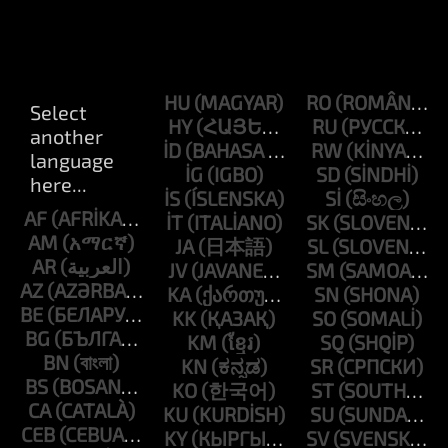
HU
RO
HY
RU
ID
RW
IG
SD
IS
SI
AF
IT
SK
AM
JA
SL
AR
JV
SM
AZ
KA
SN
BE
KK
SO
BG
KM
SQ
BN
KN
SR
BS
KO
ST
CA
KU
SU
CEB
KY
SV