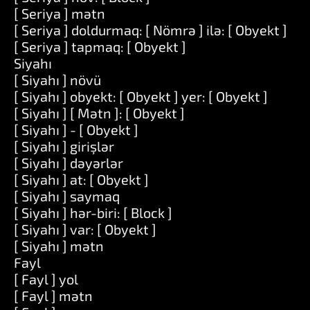
[ Seriya ] mətn
[ Seriya ] doldurmaq: [ Nömrə ] ilə: [ Obyekt ]
[ Seriya ] tapmaq: [ Obyekt ]
Siyahı
[ Siyahı ] növü
[ Siyahı ] obyekt: [ Obyekt ] yer: [ Obyekt ]
[ Siyahı ] [ Mətn ]: [ Obyekt ]
[ Siyahı ] - [ Obyekt ]
[ Siyahı ] girişlər
[ Siyahı ] dəyərlər
[ Siyahı ] at: [ Obyekt ]
[ Siyahı ] saymaq
[ Siyahı ] hər-biri: [ Block ]
[ Siyahı ] var: [ Obyekt ]
[ Siyahı ] mətn
Fayl
[ Fayl ] yol
[ Fayl ] mətn