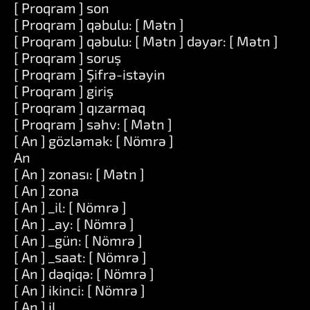
[ Proqram ] son
[ Proqram ] qəbulu: [ Mətn ]
[ Proqram ] qəbulu: [ Mətn ] dəyər: [ Mətn ]
[ Proqram ] soruş
[ Proqram ] Şifrə-istəyin
[ Proqram ] giriş
[ Proqram ] qızarmaq
[ Proqram ] səhv: [ Mətn ]
[ An ] gözləmək: [ Nömrə ]
An
[ An ] zonası: [ Mətn ]
[ An ] zona
[ An ] _il: [ Nömrə ]
[ An ] _ay: [ Nömrə ]
[ An ] _gün: [ Nömrə ]
[ An ] _saat: [ Nömrə ]
[ An ] dəqiqə: [ Nömrə ]
[ An ] ikinci: [ Nömrə ]
[ An ] il