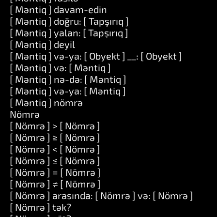
[ Məntiq ] davam-edin
[ Məntiq ] doğru: [ Tapşırıq ]
[ Məntiq ] yalan: [ Tapşırıq ]
[ Məntiq ] deyil
[ Məntiq ] və-ya: [ Obyekt ] __: [ Obyekt ]
[ Məntiq ] və: [ Məntiq ]
[ Məntiq ] nə-də: [ Məntiq ]
[ Məntiq ] və-ya: [ Məntiq ]
[ Məntiq ] nömrə
Nömrə
[ Nömrə ] > [ Nömrə ]
[ Nömrə ] ≥ [ Nömrə ]
[ Nömrə ] < [ Nömrə ]
[ Nömrə ] ≤ [ Nömrə ]
[ Nömrə ] = [ Nömrə ]
[ Nömrə ] ≠ [ Nömrə ]
[ Nömrə ] arasında: [ Nömrə ] və: [ Nömrə ]
[ Nömrə ] tək?