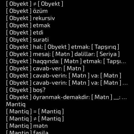
[ Obyekt ] ≠ [ Obyekt ]
[ Obyekt ] özüm
[ Obyekt ] rekursiv
[ Obyekt ] etmək
[ Obyekt ] etdi
[ Obyekt ] surəti
[ Obyekt ] hal: [ Obyekt ] etmək: [ Tapşırıq ]
[ Obyekt ] mesaj: [ Mətn ] dəlillər: [ Seriya ]
[ Obyekt ] haqqında: [ Mətn ] etmək: [ Tapşırıq ]
[ Obyekt ] cavab-ver: [ Mətn ]
[ Obyekt ] cavab-verin: [ Mətn ] və: [ Mətn ]
[ Obyekt ] cavab-verin: [ Mətn ] və: [ Mətn ] və: 
[ Obyekt ] boş?
[ Obyekt ] öyrənmək-deməkdir: [ Mətn ] __: [ Mə
Məntiq
[ Məntiq ] = [ Məntiq ]
[ Məntiq ] ≠ [ Məntiq ]
[ Məntiq ] mətn
[ Məntiq ] fasilə