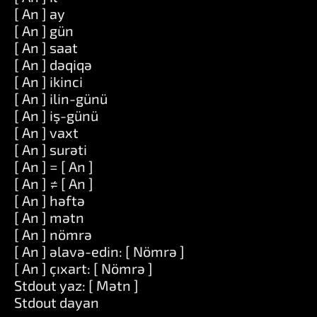
[ An ] ay
[ An ] gün
[ An ] saat
[ An ] dəqiqə
[ An ] ikinci
[ An ] ilin-günü
[ An ] iş-günü
[ An ] vaxt
[ An ] surəti
[ An ] = [ An ]
[ An ] ≠ [ An ]
[ An ] həftə
[ An ] mətn
[ An ] nömrə
[ An ] əlavə-edin: [ Nömrə ]
[ An ] çıxart: [ Nömrə ]
Stdout yaz: [ Mətn ]
Stdout dayan