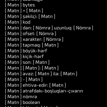
[ Mətn ] bytes
[ Mətn ] + [ Mətn ]
[ Mətn ] şəkilçi: [ Mətn ]
[ Mətn ] kod
[ Mətn ] dən: [ Nömrə ] uzunluq: [ Nömrə ]
[ Mətn ] ofset: [ Nömrə ]
[ Mətn ] xarakter: [ Nömrə ]
[ Mətn ] tapmaq: [ Mətn ]
[ Mətn ] böyük-hərf
[ Mətn ] kiçik-hərf
[ Mətn ] son: [ Mətn ]
[ Mətn ] [ Mətn ]: [ Mətn ]
[ Mətn ] əvəz: [ Mətn ] ilə: [ Mətn ]
[ Mətn ] - [ Mətn ]
[ Mətn ] ehtiva-edir: [ Mətn ]
[ Mətn ] ətrafdakı-boşluqları-çıxarın
[ Mətn ] nömrə
[ Mətn ] boolean