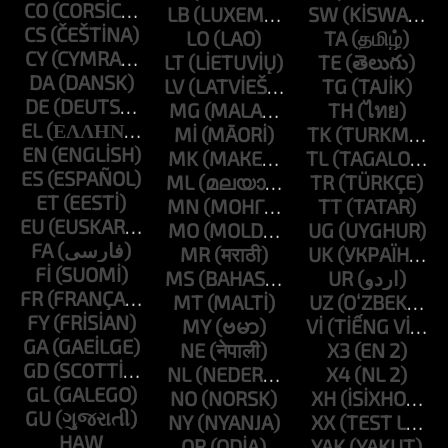
CO
LB
SW
CS
LO
TA
CY
LT
TE
DA
LV
TG
DE
MG
TH
EL
MI
TK
EN
MK
TL
ES
ML
TR
ET
MN
TT
EU
MO
UG
FA
MR
UK
FI
MS
UR
FR
MT
UZ
FY
MY
VI
GA
NE
X3
GD
NL
X4
GL
NO
XH
GU
NY
XX
HAW
OR
YAK