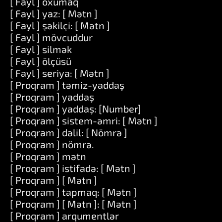
[ Fayl ] oxumaq
[ Fayl ] yaz: [ Mətn ]
[ Fayl ] şəkilçi: [ Mətn ]
[ Fayl ] mövcuddur
[ Fayl ] silmək
[ Fayl ] ölçüsü
[ Fayl ] seriya: [ Mətn ]
[ Proqram ] təmiz-yaddaş
[ Proqram ] yaddaş
[ Proqram ] yaddaş: [Number]
[ Proqram ] sistem-əmri: [ Mətn ]
[ Proqram ] dəlil: [ Nömrə ]
[ Proqram ] nömrə.
[ Proqram ] mətn
[ Proqram ] istifadə: [ Mətn ]
[ Proqram ] [ Mətn ]
[ Proqram ] tapmaq: [ Mətn ]
[ Proqram ] [ Mətn ]: [ Mətn ]
[ Proqram ] arqumentlər