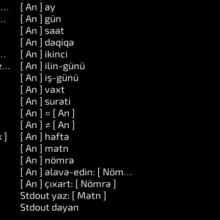
ömrə ] ilə: [ Obyekt ]
[ An ] ay
ekt ]
[ An ] gün
[ An ] saat
[ An ] dəqiqə
t ] yer: [ Obyekt ]
[ An ] ikinci
ekt ]
[ An ] ilin-günü
[ An ] iş-günü
[ An ] vaxt
[ An ] surəti
[ An ] = [ An ]
[ An ] ≠ [ An ]
 ]
[ An ] həftə
[ An ] mətn
[ An ] nömrə
[ An ] əlavə-edin: [ Nömrə ]
[ An ] çıxart: [ Nömrə ]
Stdout yaz: [ Mətn ]
Stdout dayan