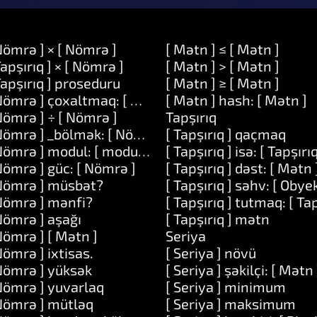
Nömrə ] × [ Nömrə ]
[ Mətn ] ≤ [ Mətn ]
Tapşırıq ] × [ Nömrə ]
[ Mətn ] > [ Mətn ]
Tapşırıq ] proseduru
[ Mətn ] ≥ [ Mətn ]
Nömrə ] çoxaltmaq: [ Nömrə ]
[ Mətn ] hash: [ Mətn ]
Nömrə ] ÷ [ Nömrə ]
Tapşırıq
Nömrə ] _bölmək: [ Nömrə ]
[ Tapşırıq ] qaçmaq
Nömrə ] modul: [ modulo ]
[ Tapşırıq ] isə: [ Tapşırıq
Nömrə ] güc: [ Nömrə ]
[ Tapşırıq ] dəst: [ Mətn 
Nömrə ] müsbət?
[ Tapşırıq ] səhv: [ Obyek
Nömrə ] mənfi?
[ Tapşırıq ] tutmaq: [ Tap
Nömrə ] aşağı
[ Tapşırıq ] mətn
Nömrə ] [ Mətn ]
Seriya
]
Nömrə ] ixtisas.
[ Seriya ] növü
Nömrə ] yüksək
[ Seriya ] şəkilçi: [ Mətn 
Nömrə ] yuvarlaq
[ Seriya ] minimum
Nömrə ] mütləq
[ Seriya ] maksimum