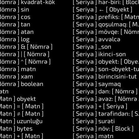
Nömrə ] kvadrat-kök
[ Seriya ] hər-biri: [ Bloc
Nömrə ] sin
[ Seriya ] ← [ Obyekt ]
Nömrə ] cos
[ Seriya ] prefiks: [ Mətn
 [ Tapşırıq ]
Nömrə ] tan
[ Seriya ] qoşulmaq: [ M
r: [ Seriya ]
Nömrə ] atan
[ Seriya ] mövqe: [ Nömr
mək: [ Tapşırıq ]
Nömrə ] log
[ Seriya ] əvvəlcə
Nömrə ] & [ Nömrə ]
[ Seriya ] _son
 və: [ Mətn ]
Nömrə ] | [ Nömrə ]
[ Seriya ] ikinci-son
 və: [ Mətn ] və: [ Mətn ]
Nömrə ] ^ [ Nömrə ]
[ Seriya ] obyekt: [ Obye
Nömrə ] mətn
[ Seriya ] son-obyekt-t
[ Mətn ] __: [ Mətn ]
Nömrə ] xam
[ Seriya ] birincisini-tut
Nömrə ] boolean
[ Seriya ] saymaq
ətn
[ Seriya ] dən: [ Nömrə 
Mətn ] obyekt
[ Seriya ] əvəz: [ Nömrə ]
Mətn ] = [ Mətn ]
[ Seriya ] + [ Seriya ]
Mətn ] ≠ [ Mətn ]
[ Seriya ] tərəfindən: [ S
Mətn ] uzunluğu
[ Seriya ] surəti
Mətn ] bytes
[ Seriya ] növ: [ Block ]
Mətn ] + [ Mətn ]
[ Seriya ] mətn