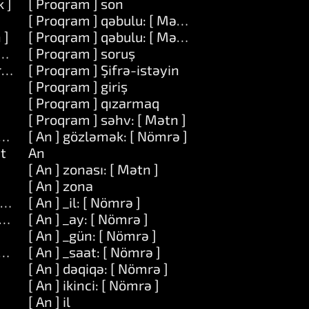
k ]
[ Proqram ] son
[ Proqram ] qəbulu: [ Mətn ]
 ]
[ Proqram ] qəbulu: [ Mətn ] dəyər: [ Mətn ]
ətn ]
[ Proqram ] soruş
ə ]
[ Proqram ] Şifrə-istəyin
[ Proqram ] giriş
[ Proqram ] qızarmaq
[ Proqram ] səhv: [ Mətn ]
kt ] yer: [ Nömrə ]
[ An ] gözləmək: [ Nömrə ]
ut
An
[ An ] zonası: [ Mətn ]
[ An ] zona
] uzunluq: [ Nömrə ]
[ An ] _il: [ Nömrə ]
 uzunluq: [ Nömrə ] ilə: [ Seriya ]
[ An ] _ay: [ Nömrə ]
[ An ] _gün: [ Nömrə ]
eriya ]
[ An ] _saat: [ Nömrə ]
[ An ] dəqiqə: [ Nömrə ]
[ An ] ikinci: [ Nömrə ]
[ An ] il