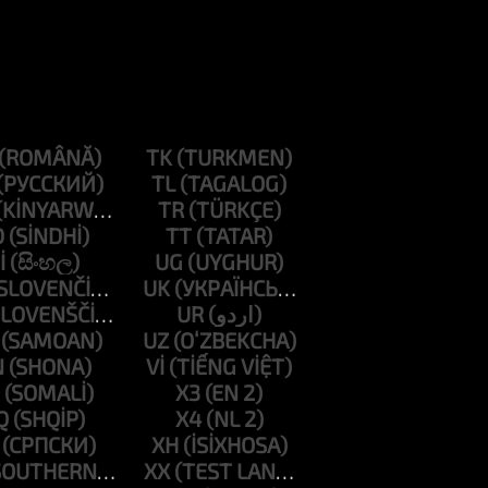
TK
TL
TR
D
TT
I
UG
UK
UR
UZ
N
VI
X3
Q
X4
XH
XX