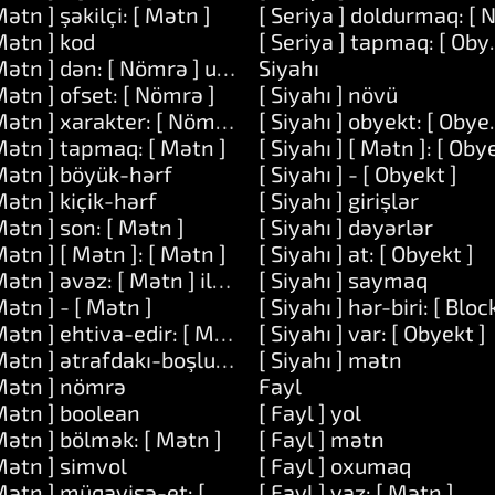
Mətn ] şəkilçi: [ Mətn ]
[ Seriya ] doldurmaq: [ N
[ Obyekt ]
Mətn ] kod
[ Seriya ] tapmaq: [ Oby
Mətn ] dən: [ Nömrə ] uzunluq: [ Nömrə ]
Siyahı
Mətn ] ofset: [ Nömrə ]
[ Siyahı ] növü
Mətn ] xarakter: [ Nömrə ]
[ Siyahı ] obyekt: [ Obyek
Mətn ] tapmaq: [ Mətn ]
[ Siyahı ] [ Mətn ]: [ Oby
Mətn ] böyük-hərf
[ Siyahı ] - [ Obyekt ]
Mətn ] kiçik-hərf
[ Siyahı ] girişlər
Mətn ] son: [ Mətn ]
[ Siyahı ] dəyərlər
Mətn ] [ Mətn ]: [ Mətn ]
[ Siyahı ] at: [ Obyekt ]
Mətn ] əvəz: [ Mətn ] ilə: [ Mətn ]
[ Siyahı ] saymaq
Mətn ] - [ Mətn ]
[ Siyahı ] hər-biri: [ Block
Mətn ] ehtiva-edir: [ Mətn ]
[ Siyahı ] var: [ Obyekt ]
ə: [ Nömrə ]
Mətn ] ətrafdakı-boşluqları-çıxarın
[ Siyahı ] mətn
Mətn ] nömrə
Fayl
Mətn ] boolean
[ Fayl ] yol
Mətn ] bölmək: [ Mətn ]
[ Fayl ] mətn
]
Mətn ] simvol
[ Fayl ] oxumaq
Mətn ] müqayisə-et: [ Mətn ]
[ Fayl ] yaz: [ Mətn ]