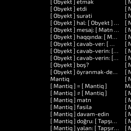
[ Obyekt ] etmək
[ 
[ Obyekt ] etdi
[ 
[ Obyekt ] surəti
[ 
[ Obyekt ] hal: [ Obyekt ] etmək:
[ 
[ Obyekt ] mesaj: [ Mətn ] dəlillə
[ 
[ Obyekt ] haqqında: [ Mətn ] et
[ 
[ Obyekt ] cavab-ver: [ Mətn ]
[ 
[ Obyekt ] cavab-verin: [ Mətn ]
[ 
[ Obyekt ] cavab-verin: [ Mətn ]
[ 
[ Obyekt ] boş?
[ 
[ Obyekt ] öyrənmək-deməkdir: 
[ 
Məntiq
[ 
[ Məntiq ] = [ Məntiq ]
M
[ Məntiq ] ≠ [ Məntiq ]
[ 
[ Məntiq ] mətn
[ 
[ Məntiq ] fasilə
[ 
[ Məntiq ] davam-edin
[ 
[ Məntiq ] doğru: [ Tapşırıq ]
[ 
[ Məntiq ] yalan: [ Tapşırıq ]
[ 