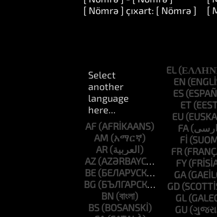
[ Nömrə ] çıxart: [ Nömrə ]
[ 
EL
EN
ES
ET
EU
AF
FA
AM
FI
AR
FR
AZ
FY
BE
GA
BG
GD
BN
GL
BS
GU