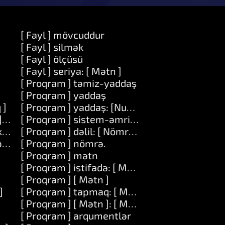
[ Fayl ] mövcuddur
[ Fayl ] silmək
[ Fayl ] ölçüsü
[ Fayl ] seriya: [ Mətn ]
[ Proqram ] təmiz-yaddaş
[ Proqram ] yaddaş
 ]
[ Proqram ] yaddaş: [Number]
] dəyər: [ Obyekt ]
[ Proqram ] sistem-əmri: [ Mətn ]
t ]
[ Proqram ] dəlil: [ Nömrə ]
şırıq ]
[ Proqram ] nömrə.
[ Proqram ] mətn
[ Proqram ] istifadə: [ Mətn ]
[ Proqram ] [ Mətn ]
]
[ Proqram ] tapmaq: [ Mətn ]
[ Proqram ] [ Mətn ]: [ Mətn ]
[ Proqram ] arqumentlər