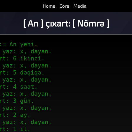
Home
Core
Media
[ An ] çıxart: [ Nömrə ]
:= An yeni.
 yaz: x, dayan.
rt: 6 ikinci.
 yaz: x, dayan.
rt: 5 dəqiqə.
 yaz: x, dayan.
rt: 4 saat.
 yaz: x, dayan.
rt: 3 gün.
 yaz: x, dayan.
rt: 2 ay.
 yaz: x, dayan.
rt: 1 il.