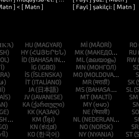
Mətn ] < [ Mətn ]
[ Fayl ] şəkilçi: [ Mətn ]
HU
MI
RO
HY
MK
RU
ID
ML
RW
IG
MN
S
IS
MO
S
IT
MR
SK
JA
MS
SL
JV
MT
SM
KA
MY
S
KK
NE
SO
KM
NL
S
KN
NO
SR
KO
NY
ST