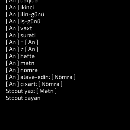
[ An ] dəqiqə
[ An ] ikinci
[ An ] ilin-günü
[ An ] iş-günü
[ An ] vaxt
[ An ] surəti
[ An ] = [ An ]
[ An ] ≠ [ An ]
[ An ] həftə
[ An ] mətn
[ An ] nömrə
[ An ] əlavə-edin: [ Nömrə ]
[ An ] çıxart: [ Nömrə ]
Stdout yaz: [ Mətn ]
Stdout dayan