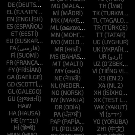
DE
MG
TH
EL
MI
TK
EN
MK
TL
ES
ML
TR
ET
MN
TT
EU
MO
UG
FA
MR
UK
FI
MS
UR
FR
MT
UZ
FY
MY
VI
GA
NE
X3
GD
NL
X4
GL
NO
XH
GU
NY
XX
HAW
OR
YAK
HA
PA
YI
HE
PAP
YO
HI
PL
ZH1
HMN