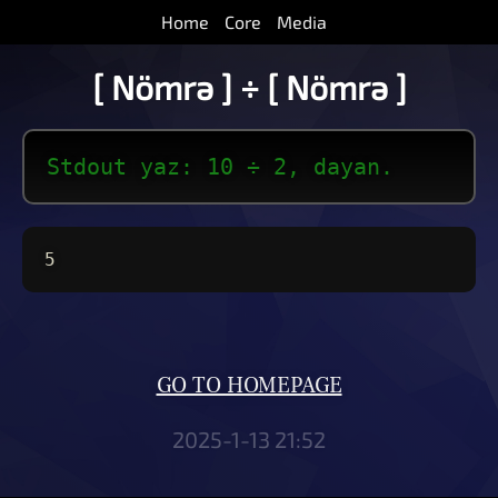
Home
Core
Media
[ Nömrə ] ÷ [ Nömrə ]
Stdout yaz: 10 ÷ 2, dayan.
5
GO TO HOMEPAGE
2025-1-13 21:52