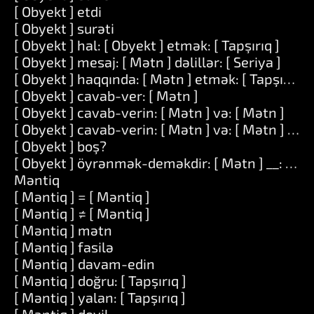
[ Obyekt ] etdi
[ Obyekt ] surəti
[ Obyekt ] hal: [ Obyekt ] etmək: [ Tapşırıq ]
[ Obyekt ] mesaj: [ Mətn ] dəlillər: [ Seriya ]
[ Obyekt ] haqqında: [ Mətn ] etmək: [ Tapşırıq ]
[ Obyekt ] cavab-ver: [ Mətn ]
[ Obyekt ] cavab-verin: [ Mətn ] və: [ Mətn ]
[ Obyekt ] cavab-verin: [ Mətn ] və: [ Mətn ] və: 
[ Obyekt ] boş?
[ Obyekt ] öyrənmək-deməkdir: [ Mətn ] __: [ Mə
Məntiq
[ Məntiq ] = [ Məntiq ]
[ Məntiq ] ≠ [ Məntiq ]
[ Məntiq ] mətn
[ Məntiq ] fasilə
[ Məntiq ] davam-edin
[ Məntiq ] doğru: [ Tapşırıq ]
[ Məntiq ] yalan: [ Tapşırıq ]