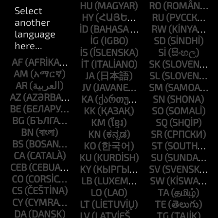
HU
RO
HY
RU
ID
RW
IG
SD
IS
SI
AF
IT
SK
AM
JA
SL
AR
JV
SM
AZ
KA
SN
BE
KK
SO
BG
KM
SQ
BN
KN
SR
BS
KO
ST
CA
KU
SU
CEB
KY
SV
CO
LB
SW
CS
LO
TA
CY
LT
TE
DA
LV
TG