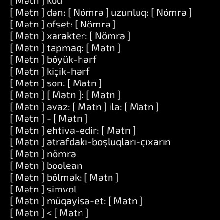
[ Mətn ] kod
[ Mətn ] dən: [ Nömrə ] uzunluq: [ Nömrə ]
[ Mətn ] ofset: [ Nömrə ]
[ Mətn ] xarakter: [ Nömrə ]
[ Mətn ] tapmaq: [ Mətn ]
[ Mətn ] böyük-hərf
[ Mətn ] kiçik-hərf
[ Mətn ] son: [ Mətn ]
[ Mətn ] [ Mətn ]: [ Mətn ]
[ Mətn ] əvəz: [ Mətn ] ilə: [ Mətn ]
[ Mətn ] - [ Mətn ]
[ Mətn ] ehtiva-edir: [ Mətn ]
[ Mətn ] ətrafdakı-boşluqları-çıxarın
[ Mətn ] nömrə
[ Mətn ] boolean
[ Mətn ] bölmək: [ Mətn ]
[ Mətn ] simvol
[ Mətn ] müqayisə-et: [ Mətn ]
[ Mətn ] < [ Mətn ]