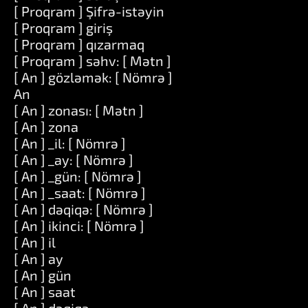
[ Proqram ] Şifrə-istəyin
[ Proqram ] giriş
[ Proqram ] qızarmaq
[ Proqram ] səhv: [ Mətn ]
[ An ] gözləmək: [ Nömrə ]
An
[ An ] zonası: [ Mətn ]
[ An ] zona
[ An ] _il: [ Nömrə ]
[ An ] _ay: [ Nömrə ]
[ An ] _gün: [ Nömrə ]
[ An ] _saat: [ Nömrə ]
[ An ] dəqiqə: [ Nömrə ]
[ An ] ikinci: [ Nömrə ]
[ An ] il
[ An ] ay
[ An ] gün
[ An ] saat