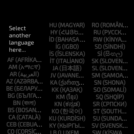
HU
RO
HY
RU
ID
RW
IG
SD
IS
SI
AF
IT
SK
AM
JA
SL
AR
JV
SM
AZ
KA
SN
BE
KK
SO
BG
KM
SQ
BN
KN
SR
BS
KO
ST
CA
KU
SU
CEB
KY
SV
CO
LB
SW