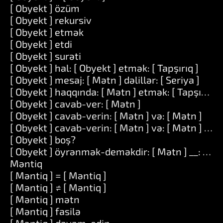
[ Obyekt ] özüm
[ Obyekt ] rekursiv
[ Obyekt ] etmək
[ Obyekt ] etdi
[ Obyekt ] surəti
[ Obyekt ] hal: [ Obyekt ] etmək: [ Tapşırıq ]
[ Obyekt ] mesaj: [ Mətn ] dəlillər: [ Seriya ]
[ Obyekt ] haqqında: [ Mətn ] etmək: [ Tapşırıq ]
[ Obyekt ] cavab-ver: [ Mətn ]
[ Obyekt ] cavab-verin: [ Mətn ] və: [ Mətn ]
[ Obyekt ] cavab-verin: [ Mətn ] və: [ Mətn ] və: 
[ Obyekt ] boş?
[ Obyekt ] öyrənmək-deməkdir: [ Mətn ] __: [ Mə
Məntiq
[ Məntiq ] = [ Məntiq ]
[ Məntiq ] ≠ [ Məntiq ]
[ Məntiq ] mətn
[ Məntiq ] fasilə