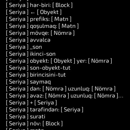
[ Seriya ] hər-biri: [ Block ]
[ Seriya ] ← [ Obyekt ]
[ Seriya ] prefiks: [ Mətn ]
[ Seriya ] qoşulmaq: [ Mətn ]
[ Seriya ] mövqe: [ Nömrə ]
[ Seriya ] əvvəlcə
[ Seriya ] _son
[ Seriya ] ikinci-son
[ Seriya ] obyekt: [ Obyekt ] yer: [ Nömrə ]
[ Seriya ] son-obyekt-tut
[ Seriya ] birincisini-tut
[ Seriya ] saymaq
[ Seriya ] dən: [ Nömrə ] uzunluq: [ Nömrə ]
[ Seriya ] əvəz: [ Nömrə ] uzunluq: [ Nömrə ] ilə: [
[ Seriya ] + [ Seriya ]
[ Seriya ] tərəfindən: [ Seriya ]
[ Seriya ] surəti
[ Seriya ] növ: [ Block ]