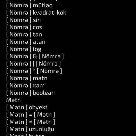
[ Nömrə ] mütləq
[ Nömrə ] kvadrat-kök
[ Nömrə ] sin
[ Nömrə ] cos
[ Nömrə ] tan
[ Nömrə ] atan
[ Nömrə ] log
[ Nömrə ] & [ Nömrə ]
[ Nömrə ] | [ Nömrə ]
[ Nömrə ] ^ [ Nömrə ]
[ Nömrə ] mətn
[ Nömrə ] xam
[ Nömrə ] boolean
Mətn
[ Mətn ] obyekt
[ Mətn ] = [ Mətn ]
[ Mətn ] ≠ [ Mətn ]
[ Mətn ] uzunluğu