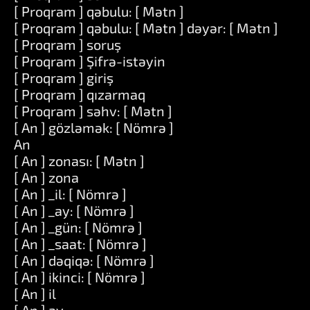
[ Proqram ] qəbulu: [ Mətn ]
[ Proqram ] qəbulu: [ Mətn ] dəyər: [ Mətn ]
[ Proqram ] soruş
[ Proqram ] Şifrə-istəyin
[ Proqram ] giriş
[ Proqram ] qızarmaq
[ Proqram ] səhv: [ Mətn ]
[ An ] gözləmək: [ Nömrə ]
An
[ An ] zonası: [ Mətn ]
[ An ] zona
[ An ] _il: [ Nömrə ]
[ An ] _ay: [ Nömrə ]
[ An ] _gün: [ Nömrə ]
[ An ] _saat: [ Nömrə ]
[ An ] dəqiqə: [ Nömrə ]
[ An ] ikinci: [ Nömrə ]
[ An ] il