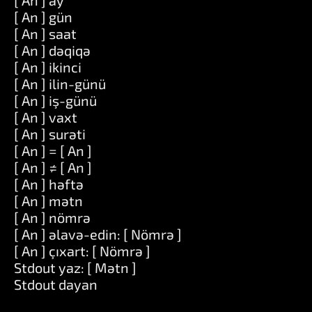
[ An ] ay
[ An ] gün
[ An ] saat
[ An ] dəqiqə
[ An ] ikinci
[ An ] ilin-günü
[ An ] iş-günü
[ An ] vaxt
[ An ] surəti
[ An ] = [ An ]
[ An ] ≠ [ An ]
[ An ] həftə
[ An ] mətn
[ An ] nömrə
[ An ] əlavə-edin: [ Nömrə ]
[ An ] çıxart: [ Nömrə ]
Stdout yaz: [ Mətn ]
Stdout dayan