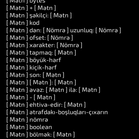
[ Mətn ] bytes
[ Mətn ] + [ Mətn ]
[ Mətn ] şəkilçi: [ Mətn ]
[ Mətn ] kod
[ Mətn ] dən: [ Nömrə ] uzunluq: [ Nömrə ]
[ Mətn ] ofset: [ Nömrə ]
[ Mətn ] xarakter: [ Nömrə ]
[ Mətn ] tapmaq: [ Mətn ]
[ Mətn ] böyük-hərf
[ Mətn ] kiçik-hərf
[ Mətn ] son: [ Mətn ]
[ Mətn ] [ Mətn ]: [ Mətn ]
[ Mətn ] əvəz: [ Mətn ] ilə: [ Mətn ]
[ Mətn ] - [ Mətn ]
[ Mətn ] ehtiva-edir: [ Mətn ]
[ Mətn ] ətrafdakı-boşluqları-çıxarın
[ Mətn ] nömrə
[ Mətn ] boolean
[ Mətn ] bölmək: [ Mətn ]