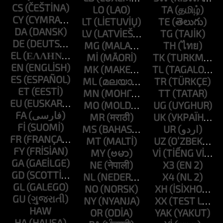
CS
LO
TA
CY
LT
TE
DA
LV
TG
DE
MG
TH
EL
MI
TK
EN
MK
TL
ES
ML
TR
ET
MN
TT
EU
MO
UG
FA
MR
UK
FI
MS
UR
FR
MT
UZ
FY
MY
VI
GA
NE
X3
GD
NL
X4
GL
NO
XH
GU
NY
XX
HAW
OR
YAK
HA