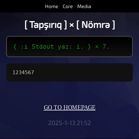
Home
Core
Media
[ Tapşırıq ] × [ Nömrə ]
{ :i Stdout yaz: i. } × 7.
1234567
GO TO HOMEPAGE
2025-1-13 21:52