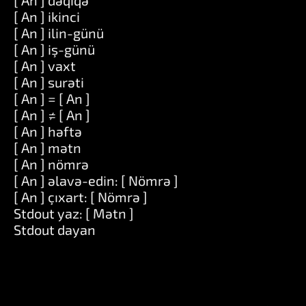
[ An ] dəqiqə
[ An ] ikinci
[ An ] ilin-günü
[ An ] iş-günü
[ An ] vaxt
[ An ] surəti
[ An ] = [ An ]
[ An ] ≠ [ An ]
[ An ] həftə
[ An ] mətn
[ An ] nömrə
[ An ] əlavə-edin: [ Nömrə ]
[ An ] çıxart: [ Nömrə ]
Stdout yaz: [ Mətn ]
Stdout dayan