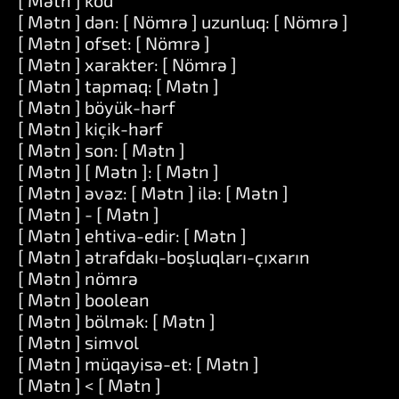
[ Mətn ] kod
[ Mətn ] dən: [ Nömrə ] uzunluq: [ Nömrə ]
[ Mətn ] ofset: [ Nömrə ]
[ Mətn ] xarakter: [ Nömrə ]
[ Mətn ] tapmaq: [ Mətn ]
[ Mətn ] böyük-hərf
[ Mətn ] kiçik-hərf
[ Mətn ] son: [ Mətn ]
[ Mətn ] [ Mətn ]: [ Mətn ]
[ Mətn ] əvəz: [ Mətn ] ilə: [ Mətn ]
[ Mətn ] - [ Mətn ]
[ Mətn ] ehtiva-edir: [ Mətn ]
[ Mətn ] ətrafdakı-boşluqları-çıxarın
[ Mətn ] nömrə
[ Mətn ] boolean
[ Mətn ] bölmək: [ Mətn ]
[ Mətn ] simvol
[ Mətn ] müqayisə-et: [ Mətn ]
[ Mətn ] < [ Mətn ]