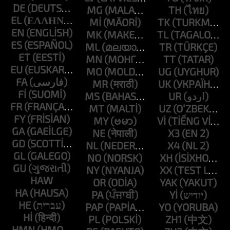
DE
MG
TH
EL
MI
TK
EN
MK
TL
ES
ML
TR
ET
MN
TT
EU
MO
UG
FA
MR
UK
FI
MS
UR
FR
MT
UZ
FY
MY
VI
GA
NE
X3
GD
NL
X4
GL
NO
XH
GU
NY
XX
HAW
OR
YAK
HA
PA
YI
HE
PAP
YO
HI
PL
ZH1
HMN