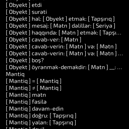
[ Obyekt ] etdi
[ Obyekt ] surəti
[ Obyekt ] hal: [ Obyekt ] etmək: [ Tapşırıq ]
[ Obyekt ] mesaj: [ Mətn ] dəlillər: [ Seriya ]
[ Obyekt ] haqqında: [ Mətn ] etmək: [ Tapşırıq ]
[ Obyekt ] cavab-ver: [ Mətn ]
[ Obyekt ] cavab-verin: [ Mətn ] və: [ Mətn ]
[ Obyekt ] cavab-verin: [ Mətn ] və: [ Mətn ] və: 
[ Obyekt ] boş?
[ Obyekt ] öyrənmək-deməkdir: [ Mətn ] __: [ Mə
Məntiq
[ Məntiq ] = [ Məntiq ]
[ Məntiq ] ≠ [ Məntiq ]
[ Məntiq ] mətn
[ Məntiq ] fasilə
[ Məntiq ] davam-edin
[ Məntiq ] doğru: [ Tapşırıq ]
[ Məntiq ] yalan: [ Tapşırıq ]