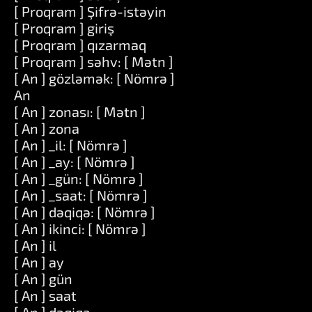
[ Proqram ] Şifrə-istəyin
[ Proqram ] giriş
[ Proqram ] qızarmaq
[ Proqram ] səhv: [ Mətn ]
[ An ] gözləmək: [ Nömrə ]
An
[ An ] zonası: [ Mətn ]
[ An ] zona
[ An ] _il: [ Nömrə ]
[ An ] _ay: [ Nömrə ]
[ An ] _gün: [ Nömrə ]
[ An ] _saat: [ Nömrə ]
[ An ] dəqiqə: [ Nömrə ]
[ An ] ikinci: [ Nömrə ]
[ An ] il
[ An ] ay
[ An ] gün
[ An ] saat