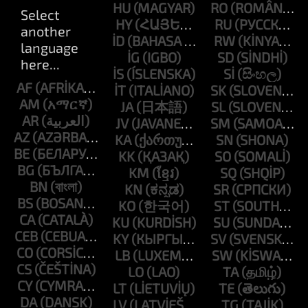
HU
RO
HY
RU
ID
RW
IG
SD
IS
SI
AF
IT
SK
AM
JA
SL
AR
JV
SM
AZ
KA
SN
BE
KK
SO
BG
KM
SQ
BN
KN
SR
BS
KO
ST
CA
KU
SU
CEB
KY
SV
CO
LB
SW
CS
LO
TA
CY
LT
TE
DA
LV
TG