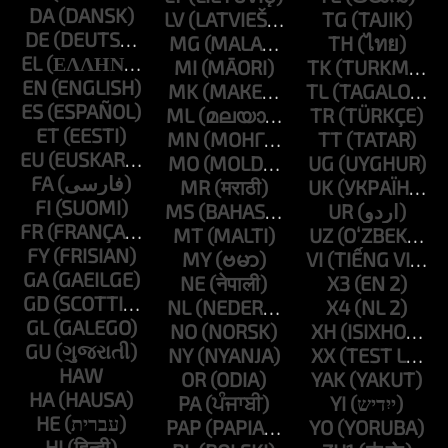
DA
LV
TG
DE
MG
TH
EL
MI
TK
EN
MK
TL
ES
ML
TR
ET
MN
TT
EU
MO
UG
FA
MR
UK
FI
MS
UR
FR
MT
UZ
FY
MY
VI
GA
NE
X3
GD
NL
X4
GL
NO
XH
GU
NY
XX
HAW
OR
YAK
HA
PA
YI
HE
PAP
YO
HI