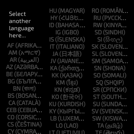
HU
RO
HY
RU
ID
RW
IG
SD
IS
SI
AF
IT
SK
AM
JA
SL
AR
JV
SM
AZ
KA
SN
BE
KK
SO
BG
KM
SQ
BN
KN
SR
BS
KO
ST
CA
KU
SU
CEB
KY
SV
CO
LB
SW
CS
LO
TA
CY
LT
TE