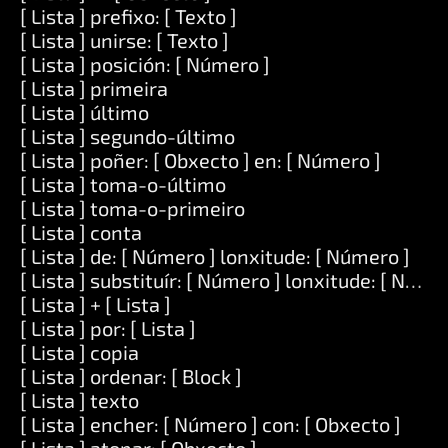
[ Lista ] prefixo: [ Texto ]
[ Lista ] unirse: [ Texto ]
[ Lista ] posición: [ Número ]
[ Lista ] primeira
[ Lista ] último
[ Lista ] segundo-último
[ Lista ] poñer: [ Obxecto ] en: [ Número ]
[ Lista ] toma-o-último
[ Lista ] toma-o-primeiro
[ Lista ] conta
[ Lista ] de: [ Número ] lonxitude: [ Número ]
[ Lista ] substituír: [ Número ] lonxitude: [ Número
[ Lista ] + [ Lista ]
[ Lista ] por: [ Lista ]
[ Lista ] copia
[ Lista ] ordenar: [ Block ]
[ Lista ] texto
[ Lista ] encher: [ Número ] con: [ Obxecto ]