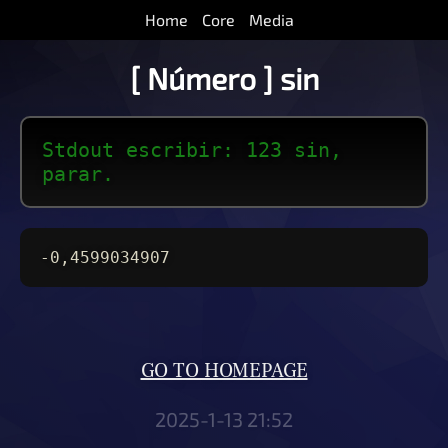
Home
Core
Media
[ Número ] sin
Stdout escribir: 123 sin,
parar.
-0,4599034907
GO TO HOMEPAGE
2025-1-13 21:52