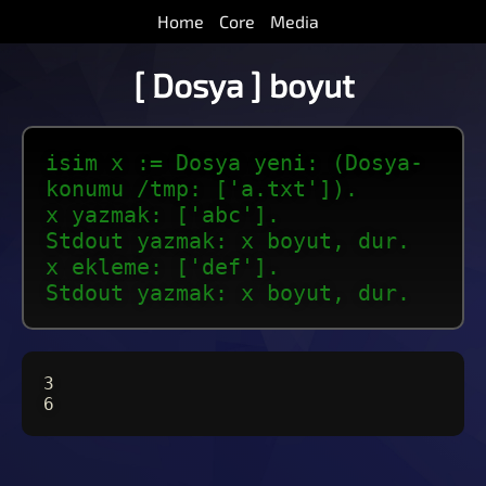
Home
Core
Media
[ Dosya ] boyut
isim x := Dosya yeni: (Dosya-
konumu /tmp: ['a.txt']).
x yazmak: ['abc'].
Stdout yazmak: x boyut, dur.
x ekleme: ['def'].
Stdout yazmak: x boyut, dur.
3
6