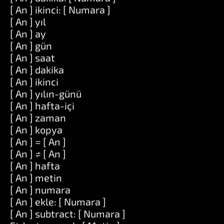
[ An ] ikinci: [ Numara ]
[ An ] yıl
[ An ] ay
[ An ] gün
[ An ] saat
[ An ] dakika
[ An ] ikinci
[ An ] yılın-günü
[ An ] hafta-içi
[ An ] zaman
[ An ] kopya
[ An ] = [ An ]
[ An ] ≠ [ An ]
[ An ] hafta
[ An ] metin
[ An ] numara
[ An ] ekle: [ Numara ]
[ An ] subtract: [ Numara ]