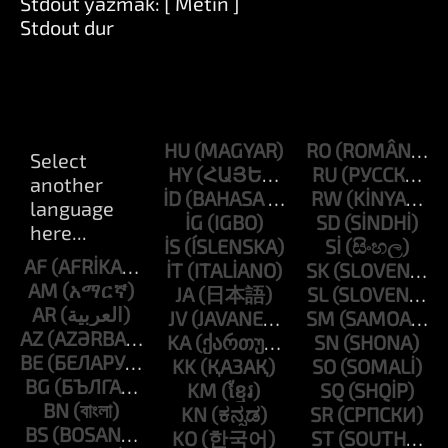
Stdout yazmak: [ Metin ]
Stdout dur
HU
RO
HY
RU
ID
RW
IG
SD
IS
SI
AF
IT
SK
AM
JA
SL
AR
JV
SM
AZ
KA
SN
BE
KK
SO
BG
KM
SQ
BN
KN
SR
BS
KO
ST