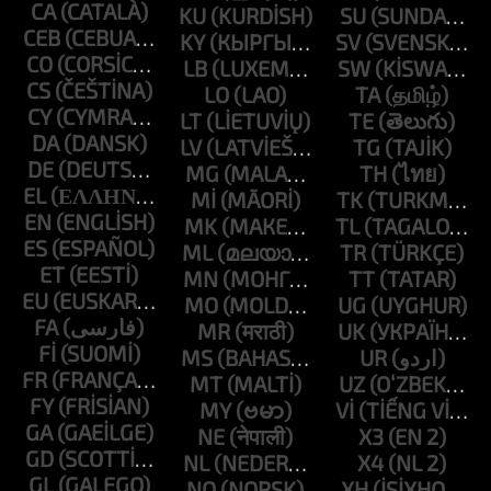
CA
KU
SU
CEB
KY
SV
CO
LB
SW
CS
LO
TA
CY
LT
TE
DA
LV
TG
DE
MG
TH
EL
MI
TK
EN
MK
TL
ES
ML
TR
ET
MN
TT
EU
MO
UG
FA
MR
UK
FI
MS
UR
FR
MT
UZ
FY
MY
VI
GA
NE
X3
GD
NL
X4
GL
NO
XH