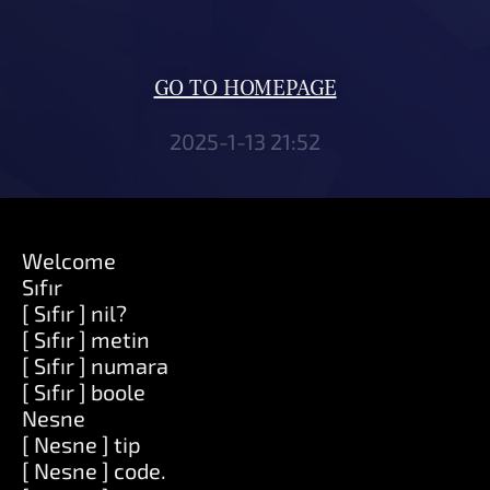
GO TO HOMEPAGE
2025-1-13 21:52
Welcome
Sıfır
[ Sıfır ] nil?
[ Sıfır ] metin
[ Sıfır ] numara
[ Sıfır ] boole
Nesne
[ Nesne ] tip
[ Nesne ] code.