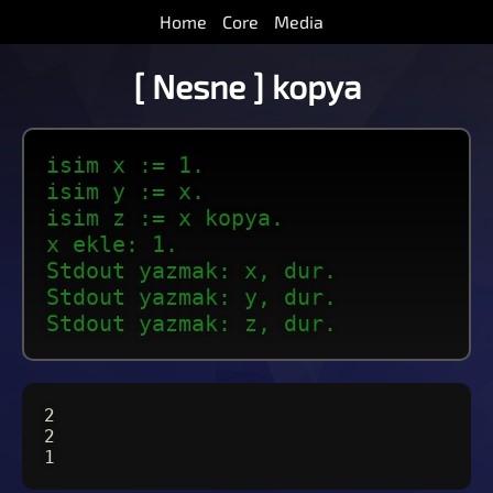
Home
Core
Media
[ Nesne ] kopya
isim x := 1.
isim y := x.
isim z := x kopya.
x ekle: 1.
Stdout yazmak: x, dur.
Stdout yazmak: y, dur.
Stdout yazmak: z, dur.
2
2
1