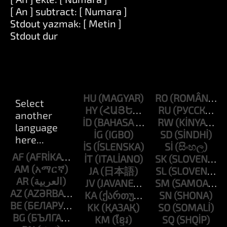
[ An ] subtract: [ Numara ]
Stdout yazmak: [ Metin ]
Stdout dur
HU
RO
HY
RU
ID
RW
IG
SD
IS
SI
AF
IT
SK
AM
JA
SL
AR
JV
SM
AZ
KA
SN
BE
KK
SO
BG
KM
SQ