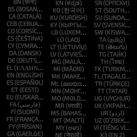
BN
KN
SR
BS
KO
ST
CA
KU
SU
CEB
KY
SV
CO
LB
SW
CS
LO
TA
CY
LT
TE
DA
LV
TG
DE
MG
TH
EL
MI
TK
EN
MK
TL
ES
ML
TR
ET
MN
TT
EU
MO
UG
FA
MR
UK
FI
MS
UR
FR
MT
UZ
FY
MY
VI
GA
NE
X3