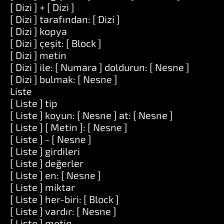
[ Dizi ] + [ Dizi ]
[ Dizi ] tarafından: [ Dizi ]
[ Dizi ] kopya
[ Dizi ] çeşit: [ Block ]
[ Dizi ] metin
[ Dizi ] ile: [ Numara ] doldurun: [ Nesne ]
[ Dizi ] bulmak: [ Nesne ]
Liste
[ Liste ] tip
[ Liste ] koyun: [ Nesne ] at: [ Nesne ]
[ Liste ] [ Metin ]: [ Nesne ]
[ Liste ] - [ Nesne ]
[ Liste ] girdileri
[ Liste ] değerler
[ Liste ] en: [ Nesne ]
[ Liste ] miktar
[ Liste ] her-biri: [ Block ]
[ Liste ] vardır: [ Nesne ]
[ Liste ] metin