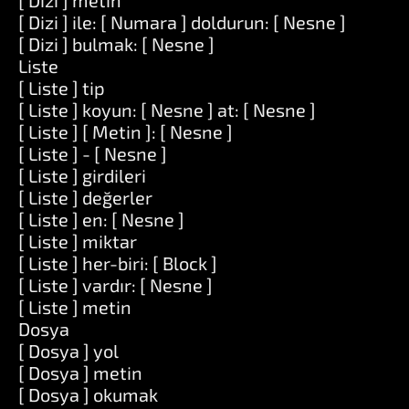
[ Dizi ] metin
[ Dizi ] ile: [ Numara ] doldurun: [ Nesne ]
[ Dizi ] bulmak: [ Nesne ]
Liste
[ Liste ] tip
[ Liste ] koyun: [ Nesne ] at: [ Nesne ]
[ Liste ] [ Metin ]: [ Nesne ]
[ Liste ] - [ Nesne ]
[ Liste ] girdileri
[ Liste ] değerler
[ Liste ] en: [ Nesne ]
[ Liste ] miktar
[ Liste ] her-biri: [ Block ]
[ Liste ] vardır: [ Nesne ]
[ Liste ] metin
Dosya
[ Dosya ] yol
[ Dosya ] metin
[ Dosya ] okumak