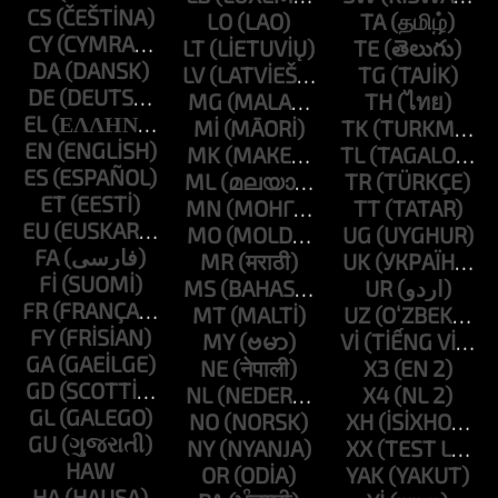
CS
LO
TA
CY
LT
TE
DA
LV
TG
DE
MG
TH
EL
MI
TK
EN
MK
TL
ES
ML
TR
ET
MN
TT
EU
MO
UG
FA
MR
UK
FI
MS
UR
FR
MT
UZ
FY
MY
VI
GA
NE
X3
GD
NL
X4
GL
NO
XH
GU
NY
XX
HAW
OR
YAK
HA