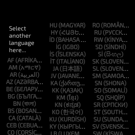
HU
RO
HY
RU
ID
RW
IG
SD
IS
SI
AF
IT
SK
AM
JA
SL
AR
JV
SM
AZ
KA
SN
BE
KK
SO
BG
KM
SQ
BN
KN
SR
BS
KO
ST
CA
KU
SU
CEB
KY
SV
CO
LB
SW