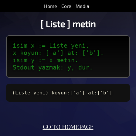
Home
Core
Media
[ Liste ] metin
isim x := Liste yeni.
x koyun: ['a'] at: ['b'].
isim y := x metin.
Stdout yazmak: y, dur.
(Liste yeni) koyun:['a'] at:['b']
GO TO HOMEPAGE