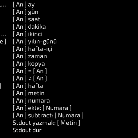
oldurun: [ Nesne ]
[ An ] ay
]
[ An ] gün
[ An ] saat
[ An ] dakika
 at: [ Nesne ]
[ An ] ikinci
e ]
[ An ] yılın-günü
[ An ] hafta-içi
[ An ] zaman
[ An ] kopya
[ An ] = [ An ]
[ An ] ≠ [ An ]
]
[ An ] hafta
[ An ] metin
[ An ] numara
[ An ] ekle: [ Numara ]
[ An ] subtract: [ Numara ]
Stdout yazmak: [ Metin ]
Stdout dur
n ]