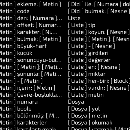
Metin ] ekleme: [ Metin ]
[ Dizi ] ile: [ Numara ] d
esne ]
Metin ] code
[ Dizi ] bulmak: [ Nesne 
Metin ] den: [ Numara ] uzunluk: [ Numara ]
Liste
Metin ] offset: [ Numara ]
[ Liste ] tip
Metin ] karakter: [ Numara ]
[ Liste ] koyun: [ Nesne ]
Metin ] bulmak: [ Metin ]
[ Liste ] [ Metin ]: [ Nesn
Metin ] büyük-harf
[ Liste ] - [ Nesne ]
Metin ] küçük
[ Liste ] girdileri
Metin ] sonuncuyu-bul: [ Metin ]
[ Liste ] değerler
Metin ] [ Metin ]: [ Metin ]
[ Liste ] en: [ Nesne ]
Metin ] şununla: [ Metin ] değiştir: [ Metin ]
[ Liste ] miktar
Metin ] - [ Metin ]
[ Liste ] her-biri: [ Block 
Metin ] içerir: [ Metin ]
[ Liste ] vardır: [ Nesne ]
] ve: [ Numara ]
Metin ] Çevre-boşlukları-kaldırın
[ Liste ] metin
Metin ] numara
Dosya
Metin ] boole
[ Dosya ] yol
Metin ] bölünmüş: [ Metin ]
[ Dosya ] metin
Metin ] karakterler
[ Dosya ] okumak
Metin ] karşılaştırmak: [ Metin ]
[ Dosya ] yazmak: [ Meti