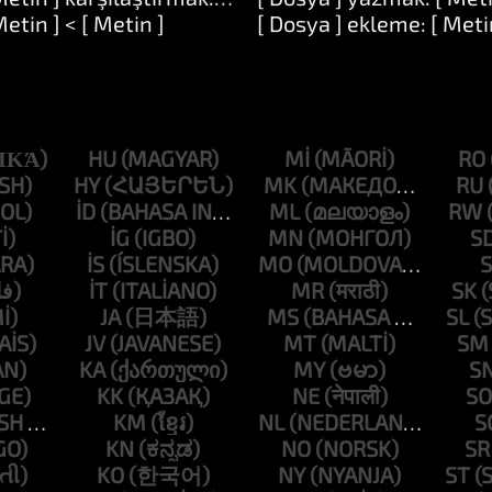
]
Metin ] < [ Metin ]
[ Dosya ] ekleme: [ Meti
HU
MI
RO
HY
MK
RU
ID
ML
RW
IG
MN
S
IS
MO
S
IT
MR
SK
JA
MS
SL
JV
MT
SM
KA
MY
S
KK
NE
SO
KM
NL
S
KN
NO
SR
KO
NY
ST