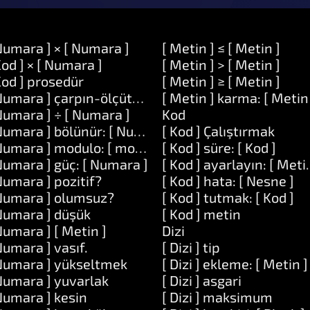
Numara ] × [ Numara ]
[ Metin ] ≤ [ Metin ]
Kod ] × [ Numara ]
[ Metin ] > [ Metin ]
Kod ] prosedür
[ Metin ] ≥ [ Metin ]
Numara ] çarpın-ölçütü: [ Numara ]
[ Metin ] karma: [ Metin
Numara ] ÷ [ Numara ]
Kod
Numara ] bölünür: [ Numara ]
[ Kod ] Çalıştırmak
Numara ] modulo: [ modulo ]
[ Kod ] süre: [ Kod ]
Numara ] güç: [ Numara ]
[ Kod ] ayarlayın: [ Meti
Numara ] pozitif?
[ Kod ] hata: [ Nesne ]
Numara ] olumsuz?
[ Kod ] tutmak: [ Kod ]
Numara ] düşük
[ Kod ] metin
Numara ] [ Metin ]
Dizi
Numara ] vasıf.
[ Dizi ] tip
Numara ] yükseltmek
[ Dizi ] ekleme: [ Metin ]
Numara ] yuvarlak
[ Dizi ] asgari
Numara ] kesin
[ Dizi ] maksimum