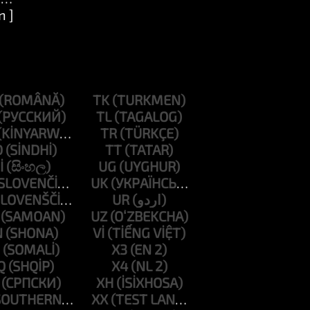
n ]
TK
TL
TR
D
TT
I
UG
UK
UR
UZ
N
VI
X3
Q
X4
XH
XX