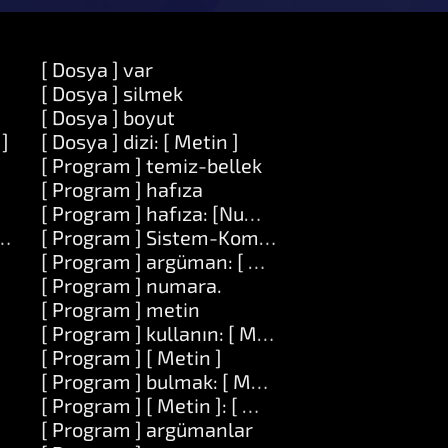
[ Dosya ] var
[ Dosya ] silmek
[ Dosya ] boyut
 ]
[ Dosya ] dizi: [ Metin ]
[ Program ] temiz-bellek
[ Program ] hafıza
[ Program ] hafıza: [Number]
n ] değeri: [ Nesne ]
[ Program ] Sistem-Komutu: [ Metin ]
[ Program ] argüman: [ Numara ]
[ Program ] numara.
[ Program ] metin
[ Program ] kullanın: [ Metin ]
[ Program ] [ Metin ]
[ Program ] bulmak: [ Metin ]
[ Program ] [ Metin ]: [ Metin ]
[ Program ] argümanlar