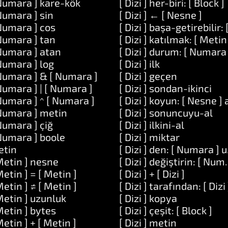
Numara ] kare-kök
[ Dizi ] her-biri: [ Block ]
Numara ] sin
[ Dizi ] ← [ Nesne ]
Numara ] cos
[ Dizi ] başa-getirebilir: 
od ]
Numara ] tan
[ Dizi ] katılmak: [ Metin
manlar: [ Dizi ]
Numara ] atan
[ Dizi ] durum: [ Numara 
od ]
Numara ] log
[ Dizi ] ilk
n ]
Numara ] & [ Numara ]
[ Dizi ] geçen
 Metin ]
Numara ] | [ Numara ]
[ Dizi ] sondan-ikinci
Metin ] ve: [ Metin ]
Numara ] ^ [ Numara ]
[ Dizi ] koyun: [ Nesne ]
Numara ] metin
[ Dizi ] sonuncuyu-al
raçlar: [ Metin ]
Numara ] çiğ
[ Dizi ] ilkini-al
Numara ] boole
[ Dizi ] miktar
etin
[ Dizi ] den: [ Numara ] 
Metin ] nesne
[ Dizi ] değiştirin: [ Num
Metin ] = [ Metin ]
[ Dizi ] + [ Dizi ]
Metin ] ≠ [ Metin ]
[ Dizi ] tarafından: [ Dizi 
Metin ] uzunluk
[ Dizi ] kopya
Metin ] bytes
[ Dizi ] çeşit: [ Block ]
Metin ] + [ Metin ]
[ Dizi ] metin