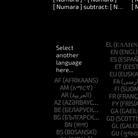
[ Numara ] subtract: [ Numara 
[ 
EL
EN
ES
ET
EU
AF
FA
AM
FI
AR
FR
AZ
FY
BE
GA
BG
GD
BN
GL
BS
GU