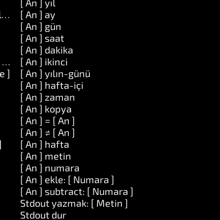
[ An ] yıl
oldurun: [ Nesne ]
[ An ] ay
]
[ An ] gün
[ An ] saat
[ An ] dakika
 at: [ Nesne ]
[ An ] ikinci
e ]
[ An ] yılın-günü
[ An ] hafta-içi
[ An ] zaman
[ An ] kopya
[ An ] = [ An ]
[ An ] ≠ [ An ]
]
[ An ] hafta
[ An ] metin
[ An ] numara
[ An ] ekle: [ Numara ]
[ An ] subtract: [ Numara ]
Stdout yazmak: [ Metin ]
Stdout dur