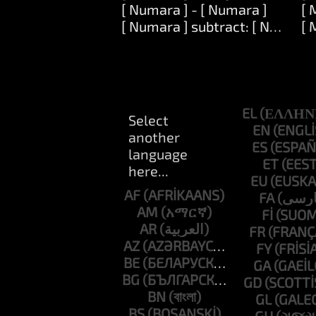
[ Numara ] - [ Numara ]
[ 
[ Numara ] subtract: [ Numara 
[ 
EL
EN
ES
ET
EU
AF
FA
AM
FI
AR
FR
AZ
FY
BE
GA
BG
GD
BN
GL
BS