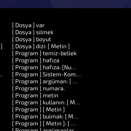
[ Dosya ] var
[ Dosya ] silmek
[ Dosya ] boyut
 ]
[ Dosya ] dizi: [ Metin ]
[ Program ] temiz-bellek
[ Program ] hafıza
[ Program ] hafıza: [Number]
n ] değeri: [ Nesne ]
[ Program ] Sistem-Komutu: [ Metin ]
[ Program ] argüman: [ Numara ]
[ Program ] numara.
[ Program ] metin
[ Program ] kullanın: [ Metin ]
[ Program ] [ Metin ]
[ Program ] bulmak: [ Metin ]
[ Program ] [ Metin ]: [ Metin ]
[ Program ] argümanlar