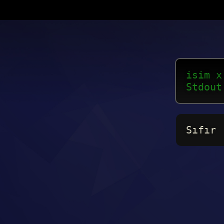
isim x
Stdout
Sıfır