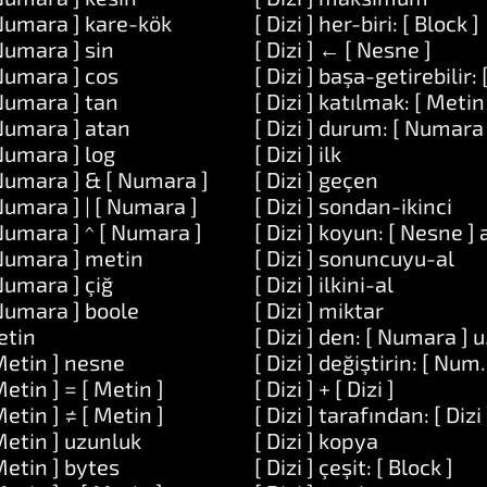
Numara ] kare-kök
[ Dizi ] her-biri: [ Block ]
Numara ] sin
[ Dizi ] ← [ Nesne ]
Numara ] cos
[ Dizi ] başa-getirebilir: 
od ]
Numara ] tan
[ Dizi ] katılmak: [ Metin
manlar: [ Dizi ]
Numara ] atan
[ Dizi ] durum: [ Numara 
od ]
Numara ] log
[ Dizi ] ilk
n ]
Numara ] & [ Numara ]
[ Dizi ] geçen
 Metin ]
Numara ] | [ Numara ]
[ Dizi ] sondan-ikinci
Metin ] ve: [ Metin ]
Numara ] ^ [ Numara ]
[ Dizi ] koyun: [ Nesne ]
Numara ] metin
[ Dizi ] sonuncuyu-al
raçlar: [ Metin ]
Numara ] çiğ
[ Dizi ] ilkini-al
Numara ] boole
[ Dizi ] miktar
etin
[ Dizi ] den: [ Numara ] 
Metin ] nesne
[ Dizi ] değiştirin: [ Num
Metin ] = [ Metin ]
[ Dizi ] + [ Dizi ]
Metin ] ≠ [ Metin ]
[ Dizi ] tarafından: [ Dizi 
Metin ] uzunluk
[ Dizi ] kopya
Metin ] bytes
[ Dizi ] çeşit: [ Block ]