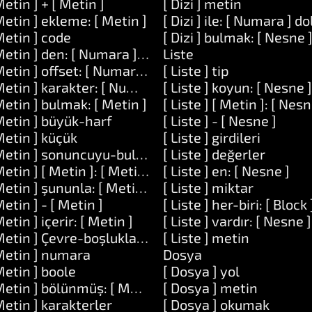
Metin ] + [ Metin ]
[ Dizi ] metin
Metin ] ekleme: [ Metin ]
[ Dizi ] ile: [ Numara ] d
esne ]
Metin ] code
[ Dizi ] bulmak: [ Nesne 
Metin ] den: [ Numara ] uzunluk: [ Numara ]
Liste
Metin ] offset: [ Numara ]
[ Liste ] tip
Metin ] karakter: [ Numara ]
[ Liste ] koyun: [ Nesne ]
Metin ] bulmak: [ Metin ]
[ Liste ] [ Metin ]: [ Nesn
Metin ] büyük-harf
[ Liste ] - [ Nesne ]
Metin ] küçük
[ Liste ] girdileri
Metin ] sonuncuyu-bul: [ Metin ]
[ Liste ] değerler
Metin ] [ Metin ]: [ Metin ]
[ Liste ] en: [ Nesne ]
Metin ] şununla: [ Metin ] değiştir: [ Metin ]
[ Liste ] miktar
Metin ] - [ Metin ]
[ Liste ] her-biri: [ Block 
Metin ] içerir: [ Metin ]
[ Liste ] vardır: [ Nesne ]
] ve: [ Numara ]
Metin ] Çevre-boşlukları-kaldırın
[ Liste ] metin
Metin ] numara
Dosya
Metin ] boole
[ Dosya ] yol
Metin ] bölünmüş: [ Metin ]
[ Dosya ] metin
Metin ] karakterler
[ Dosya ] okumak