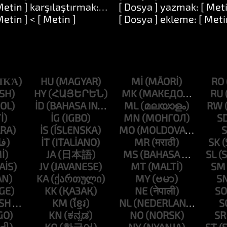
Metin ] karşılaştırmak: [ Metin ]
[ Dosya ] yazmak: [ Meti
]
Metin ] < [ Metin ]
[ Dosya ] ekleme: [ Meti
HU
MI
RO
HY
MK
RU
ID
ML
RW
IG
MN
S
IS
MO
S
IT
MR
SK
JA
MS
SL
JV
MT
SM
KA
MY
S
KK
NE
SO
KM
NL
S
KN
NO
SR