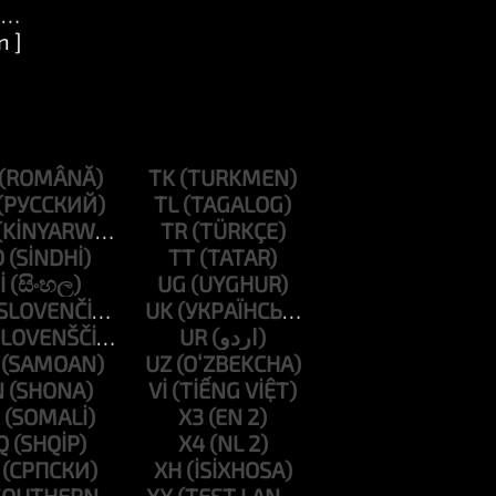
n ]
n ]
TK
TL
TR
D
TT
I
UG
UK
UR
UZ
N
VI
X3
Q
X4
XH