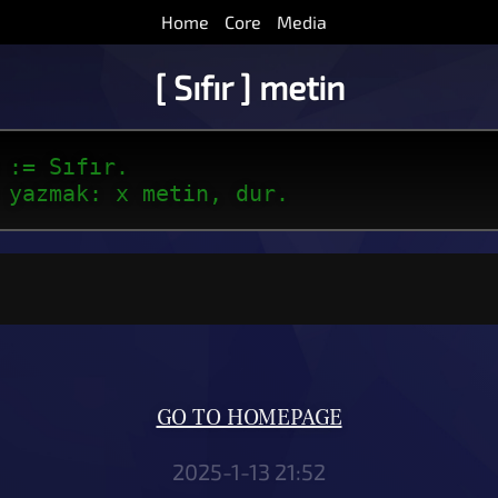
Home
Core
Media
[ Sıfır ] metin
 := Sıfır.
 yazmak: x metin, dur.
GO TO HOMEPAGE
2025-1-13 21:52