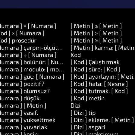
Numara ] × [ Numara ]
[ Metin ] ≤ [ Metin ]
Kod ] × [ Numara ]
[ Metin ] > [ Metin ]
Kod ] prosedür
[ Metin ] ≥ [ Metin ]
Numara ] çarpın-ölçütü: [ Numara ]
[ Metin ] karma: [ Metin
Numara ] ÷ [ Numara ]
Kod
Numara ] bölünür: [ Numara ]
[ Kod ] Çalıştırmak
Numara ] modulo: [ modulo ]
[ Kod ] süre: [ Kod ]
Numara ] güç: [ Numara ]
[ Kod ] ayarlayın: [ Meti
Numara ] pozitif?
[ Kod ] hata: [ Nesne ]
Numara ] olumsuz?
[ Kod ] tutmak: [ Kod ]
Numara ] düşük
[ Kod ] metin
Numara ] [ Metin ]
Dizi
Numara ] vasıf.
[ Dizi ] tip
Numara ] yükseltmek
[ Dizi ] ekleme: [ Metin ]
Numara ] yuvarlak
[ Dizi ] asgari
Numara ] kesin
[ Dizi ] maksimum