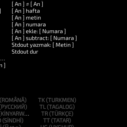
[ An ] ≠ [ An ]
]
[ An ] hafta
[ An ] metin
[ An ] numara
[ An ] ekle: [ Numara ]
[ An ] subtract: [ Numara ]
Stdout yazmak: [ Metin ]
Stdout dur
n ]
n ]
TK
TL
TR
D
TT