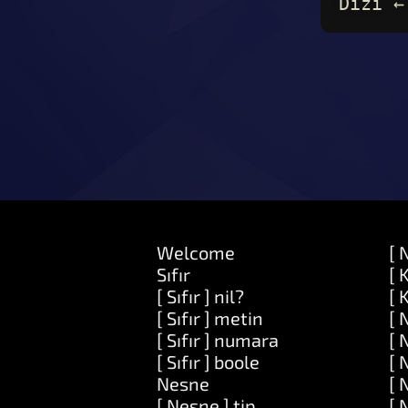
Dizi ←
Welcome
[ 
Sıfır
[ 
[ Sıfır ] nil?
[ 
[ Sıfır ] metin
[ 
[ Sıfır ] numara
[ 
[ Sıfır ] boole
[ 
Nesne
[ 
[ Nesne ] tip
[ 