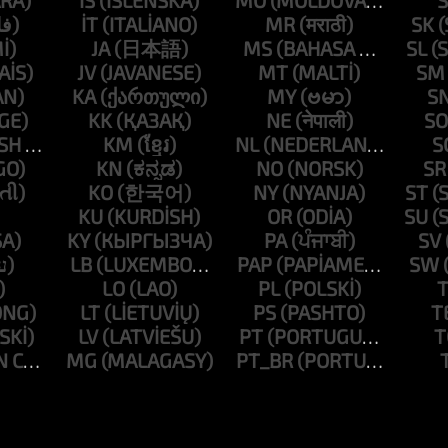
IS
MO
S
IT
MR
SK
JA
MS
SL
JV
MT
SM
KA
MY
S
KK
NE
SO
KM
NL
S
KN
NO
SR
KO
NY
ST
KU
OR
SU
KY
PA
SV
LB
PAP
SW
LO
PL
T
LT
PS
T
LV
PT
T
MG
PT_BR