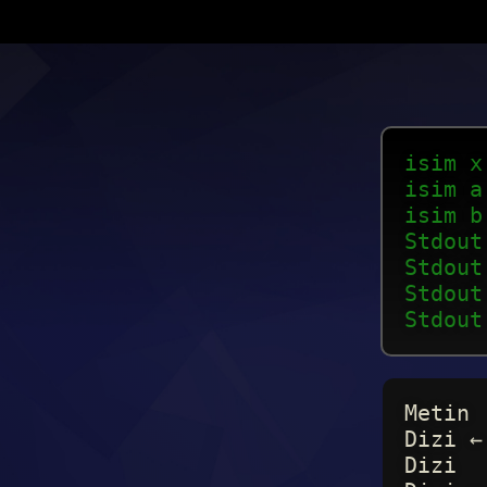
isim x
isim a
isim b
Stdout
Stdout
Stdout
Stdout
Metin
Dizi ←
Dizi