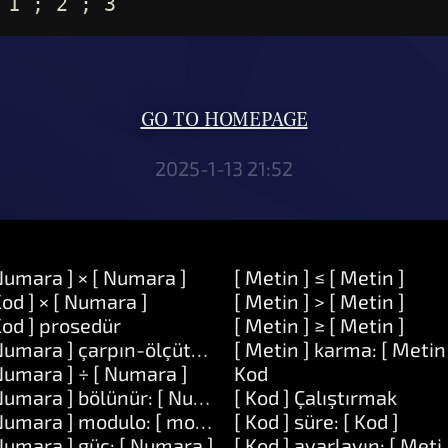
 1 ; 2 ; 3
GO TO HOMEPAGE
2025-1-13 21:52
Numara ] × [ Numara ]
[ Metin ] ≤ [ Metin ]
Kod ] × [ Numara ]
[ Metin ] > [ Metin ]
Kod ] prosedür
[ Metin ] ≥ [ Metin ]
Numara ] çarpın-ölçütü: [ Numara ]
[ Metin ] karma: [ Metin
Numara ] ÷ [ Numara ]
Kod
Numara ] bölünür: [ Numara ]
[ Kod ] Çalıştırmak
Numara ] modulo: [ modulo ]
[ Kod ] süre: [ Kod ]
Numara ] güç: [ Numara ]
[ Kod ] ayarlayın: [ Meti