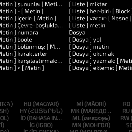
Metin ] şununla: [ Metin ] değiştir: [ Metin ]
[ Liste ] miktar
Metin ] - [ Metin ]
[ Liste ] her-biri: [ Block 
Metin ] içerir: [ Metin ]
[ Liste ] vardır: [ Nesne ]
] ve: [ Numara ]
Metin ] Çevre-boşlukları-kaldırın
[ Liste ] metin
Metin ] numara
Dosya
Metin ] boole
[ Dosya ] yol
Metin ] bölünmüş: [ Metin ]
[ Dosya ] metin
Metin ] karakterler
[ Dosya ] okumak
Metin ] karşılaştırmak: [ Metin ]
[ Dosya ] yazmak: [ Meti
]
Metin ] < [ Metin ]
[ Dosya ] ekleme: [ Meti
HU
MI
RO
HY
MK
RU
ID
ML
RW
IG
MN
S