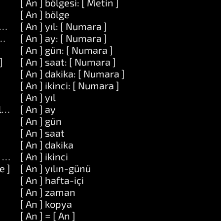
[ An ] bölgesi: [ Metin ]
[ An ] bölge
uzunluk: [ Numara ]
[ An ] yıl: [ Numara ]
ara ] uzunluk: [ Numara ] ile: [ Dizi ]
[ An ] ay: [ Numara ]
[ An ] gün: [ Numara ]
]
[ An ] saat: [ Numara ]
[ An ] dakika: [ Numara ]
[ An ] ikinci: [ Numara ]
[ An ] yıl
oldurun: [ Nesne ]
[ An ] ay
]
[ An ] gün
[ An ] saat
[ An ] dakika
 at: [ Nesne ]
[ An ] ikinci
e ]
[ An ] yılın-günü
[ An ] hafta-içi
[ An ] zaman
[ An ] kopya
[ An ] = [ An ]