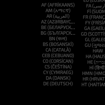
EU
AF
FA
AM
FI
AR
FR
AZ
FY
BE
GA
BG
GD
BN
GL
BS
GU
CA
HAW
CEB
HA
CO
HE
CS
HI
CY
HMN
DA
HR
DE
HT