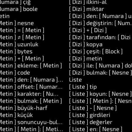
raçlar: [ Metin ]
Numara ] çiğ
[ Dizi ] ilkini-al
Numara ] boole
[ Dizi ] miktar
etin
[ Dizi ] den: [ Numara ] 
Metin ] nesne
[ Dizi ] değiştirin: [ Num
Metin ] = [ Metin ]
[ Dizi ] + [ Dizi ]
Metin ] ≠ [ Metin ]
[ Dizi ] tarafından: [ Dizi 
Metin ] uzunluk
[ Dizi ] kopya
Metin ] bytes
[ Dizi ] çeşit: [ Block ]
Metin ] + [ Metin ]
[ Dizi ] metin
Metin ] ekleme: [ Metin ]
[ Dizi ] ile: [ Numara ] d
esne ]
Metin ] code
[ Dizi ] bulmak: [ Nesne 
Metin ] den: [ Numara ] uzunluk: [ Numara ]
Liste
Metin ] offset: [ Numara ]
[ Liste ] tip
Metin ] karakter: [ Numara ]
[ Liste ] koyun: [ Nesne ]
Metin ] bulmak: [ Metin ]
[ Liste ] [ Metin ]: [ Nesn
Metin ] büyük-harf
[ Liste ] - [ Nesne ]
Metin ] küçük
[ Liste ] girdileri
Metin ] sonuncuyu-bul: [ Metin ]
[ Liste ] değerler
Metin ] [ Metin ]: [ Metin ]
[ Liste ] en: [ Nesne ]