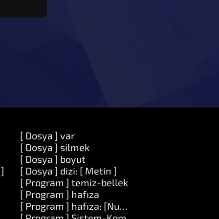
[ Dosya ] var
[ Dosya ] silmek
[ Dosya ] boyut
 ]
[ Dosya ] dizi: [ Metin ]
[ Program ] temiz-bellek
[ Program ] hafıza
[ Program ] hafıza: [Number]
n ] değeri: [ Nesne ]
[ Program ] Sistem-Komutu: [ Metin ]