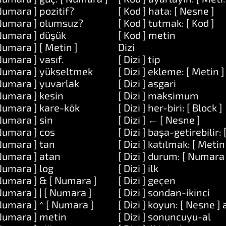
Numara ] pozitif?
[ Kod ] hata: [ Nesne ]
Numara ] olumsuz?
[ Kod ] tutmak: [ Kod ]
Numara ] düşük
[ Kod ] metin
Numara ] [ Metin ]
Dizi
Numara ] vasıf.
[ Dizi ] tip
Numara ] yükseltmek
[ Dizi ] ekleme: [ Metin ]
Numara ] yuvarlak
[ Dizi ] asgari
Numara ] kesin
[ Dizi ] maksimum
Numara ] kare-kök
[ Dizi ] her-biri: [ Block ]
Numara ] sin
[ Dizi ] ← [ Nesne ]
Numara ] cos
[ Dizi ] başa-getirebilir: 
od ]
Numara ] tan
[ Dizi ] katılmak: [ Metin
manlar: [ Dizi ]
Numara ] atan
[ Dizi ] durum: [ Numara 
od ]
Numara ] log
[ Dizi ] ilk
n ]
Numara ] & [ Numara ]
[ Dizi ] geçen
 Metin ]
Numara ] | [ Numara ]
[ Dizi ] sondan-ikinci
Metin ] ve: [ Metin ]
Numara ] ^ [ Numara ]
[ Dizi ] koyun: [ Nesne ]
Numara ] metin
[ Dizi ] sonuncuyu-al