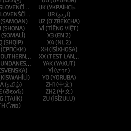
I
UG
UK
UR
UZ
N
VI
X3
Q
X4
XH
XX
YAK
YI
YO
A
ZH1
E
ZH2
G
ZU
TH