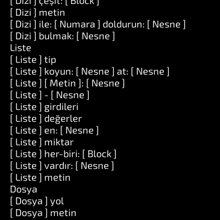
[ Dizi ] çeşit: [ Block ]
[ Dizi ] metin
[ Dizi ] ile: [ Numara ] doldurun: [ Nesne ]
[ Dizi ] bulmak: [ Nesne ]
Liste
[ Liste ] tip
[ Liste ] koyun: [ Nesne ] at: [ Nesne ]
[ Liste ] [ Metin ]: [ Nesne ]
[ Liste ] - [ Nesne ]
[ Liste ] girdileri
[ Liste ] değerler
[ Liste ] en: [ Nesne ]
[ Liste ] miktar
[ Liste ] her-biri: [ Block ]
[ Liste ] vardır: [ Nesne ]
[ Liste ] metin
Dosya
[ Dosya ] yol
[ Dosya ] metin