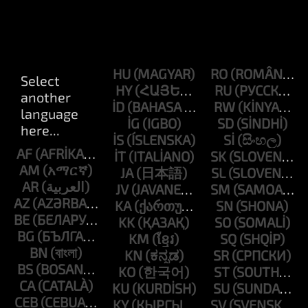
HU
RO
HY
RU
ID
RW
IG
SD
IS
SI
AF
IT
SK
AM
JA
SL
AR
JV
SM
AZ
KA
SN
BE
KK
SO
BG
KM
SQ
BN
KN
SR
BS
KO
ST
CA
KU
SU
CEB
KY
SV