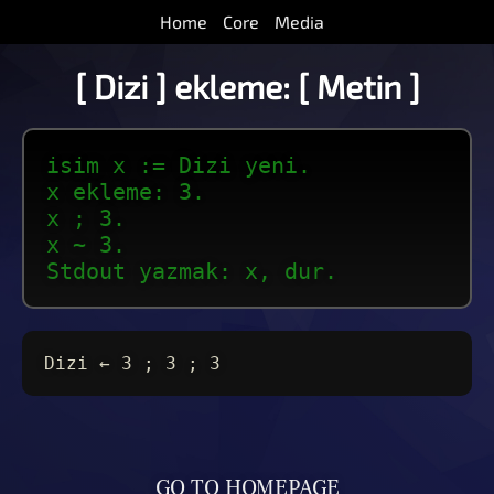
Home
Core
Media
[ Dizi ] ekleme: [ Metin ]
isim x := Dizi yeni.
x ekleme: 3.
x ; 3.
x ~ 3.
Stdout yazmak: x, dur.
Dizi ← 3 ; 3 ; 3
GO TO HOMEPAGE