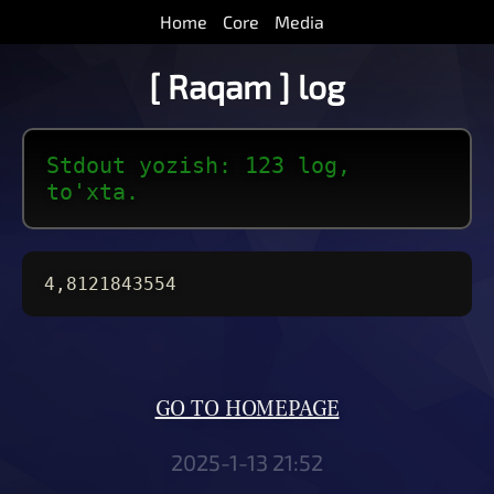
Home
Core
Media
[ Raqam ] log
Stdout yozish: 123 log,
to'xta.
4,8121843554
GO TO HOMEPAGE
2025-1-13 21:52