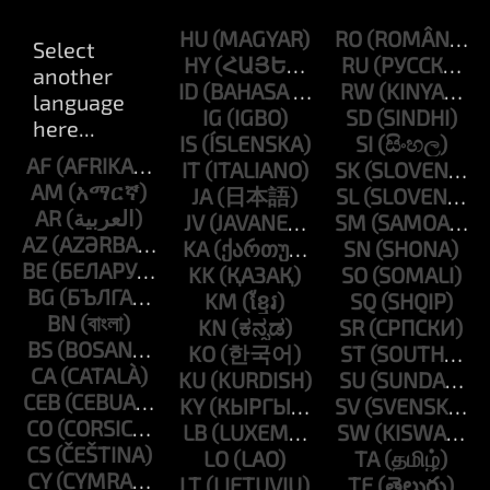
HU
RO
HY
RU
ID
RW
IG
SD
IS
SI
AF
IT
SK
AM
JA
SL
AR
JV
SM
AZ
KA
SN
BE
KK
SO
BG
KM
SQ
BN
KN
SR
BS
KO
ST
CA
KU
SU
CEB
KY
SV
CO
LB
SW
CS
LO
TA
CY
LT
TE