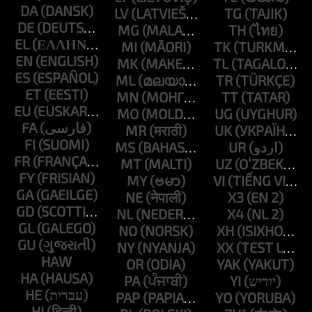
DA
LV
TG
DE
MG
TH
EL
MI
TK
EN
MK
TL
ES
ML
TR
ET
MN
TT
EU
MO
UG
FA
MR
UK
FI
MS
UR
FR
MT
UZ
FY
MY
VI
GA
NE
X3
GD
NL
X4
GL
NO
XH
GU
NY
XX
HAW
OR
YAK
HA
PA
YI
HE
PAP
YO
HI