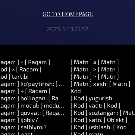
GO TO HOMEPAGE
2025-1-13 21:52
Raqam ] × [ Raqam ]
[ Matn ] ≤ [ Matn ]
Kod ] × [ Raqam ]
[ Matn ] > [ Matn ]
Kod ] tartibi
[ Matn ] ≥ [ Matn ]
Raqam ] ko'paytirish: [ Raqam ]
[ Matn ] xesh: [ Matn ]
Raqam ] ÷ [ Raqam ]
Kod
Raqam ] bo'lingan: [ Raqam ]
[ Kod ] yugurish
Raqam ] modul: [ modulo ]
[ Kod ] vaqt: [ Kod ]
Raqam ] quvvat: [ Raqam ]
[ Kod ] sozlangan: [ Matn
Raqam ] ijobiy?
[ Kod ] xato: [ Ob'ekt ]
Raqam ] salbiymi?
[ Kod ] ushlash: [ Kod ]
Raqam ] past
[ Kod ] matn