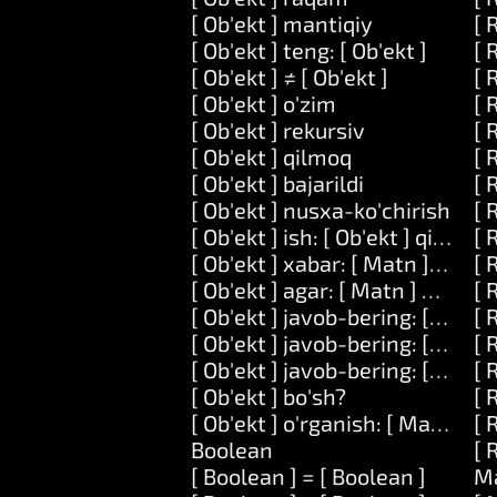
[ Ob'ekt ] mantiqiy
[ 
[ Ob'ekt ] teng: [ Ob'ekt ]
[ 
[ Ob'ekt ] ≠ [ Ob'ekt ]
[ 
[ Ob'ekt ] o'zim
[ 
[ Ob'ekt ] rekursiv
[ 
[ Ob'ekt ] qilmoq
[ 
[ Ob'ekt ] bajarildi
[ 
[ Ob'ekt ] nusxa-ko'chirish
[ 
[ Ob'ekt ] ish: [ Ob'ekt ] qil: [ Kod
[ 
[ Ob'ekt ] xabar: [ Matn ] dalilla
[ 
[ Ob'ekt ] agar: [ Matn ] bo'lsa: 
[ 
[ Ob'ekt ] javob-bering: [ Matn 
[ 
[ Ob'ekt ] javob-bering: [ Matn 
[ 
[ Ob'ekt ] javob-bering: [ Matn ]
[ 
[ Ob'ekt ] bo'sh?
[ 
[ Ob'ekt ] o'rganish: [ Matn ] an
[ 
Boolean
[ 
[ Boolean ] = [ Boolean ]
M