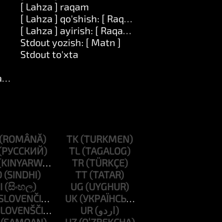
[ Lahza ] raqam
[ Lahza ] qo'shish: [ Raqam ]
[ Lahza ] ayirish: [ Raqam ]
Stdout yozish: [ Matn ]
Stdout to'xta
atn ]
TK
TL
TR
D
TT
I
UG
UK
UR