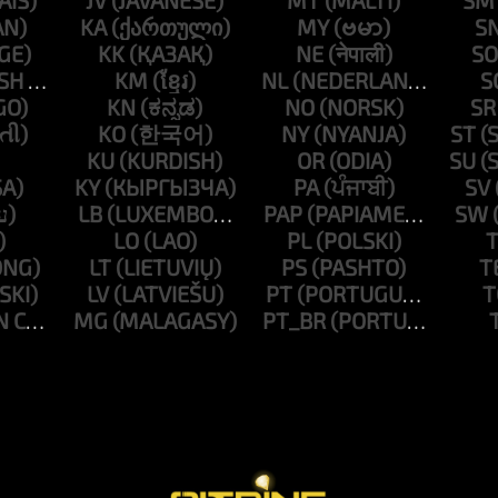
JV
MT
SM
KA
MY
S
KK
NE
SO
KM
NL
S
KN
NO
SR
KO
NY
ST
KU
OR
SU
KY
PA
SV
LB
PAP
SW
LO
PL
T
LT
PS
T
LV
PT
T
MG
PT_BR