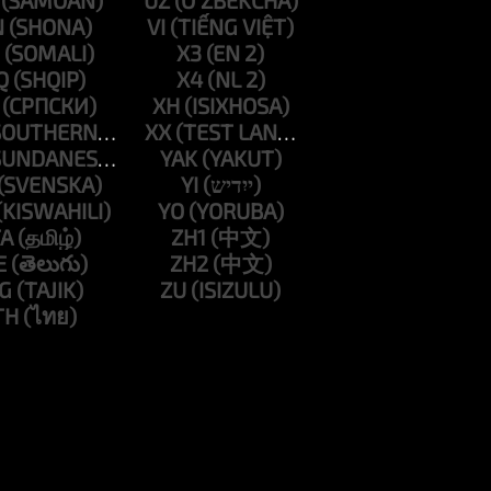
UZ
N
VI
X3
Q
X4
XH
XX
YAK
YI
YO
A
ZH1
E
ZH2
G
ZU
TH