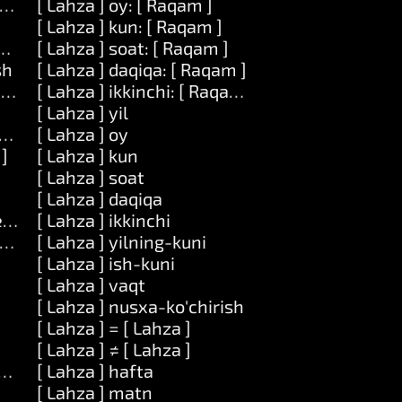
 Raqam ] uzunligi: [ Raqam ] bilan: [ Qator ]
[ Lahza ] oy: [ Raqam ]
[ Lahza ] kun: [ Raqam ]
ator ]
[ Lahza ] soat: [ Raqam ]
sh
[ Lahza ] daqiqa: [ Raqam ]
k ]
[ Lahza ] ikkinchi: [ Raqam ]
[ Lahza ] yil
qam ] bilan: [ Ob'ekt ]
[ Lahza ] oy
 ]
[ Lahza ] kun
[ Lahza ] soat
[ Lahza ] daqiqa
kt ] da: [ Ob'ekt ]
[ Lahza ] ikkinchi
ekt ]
[ Lahza ] yilning-kuni
[ Lahza ] ish-kuni
[ Lahza ] vaqt
[ Lahza ] nusxa-ko'chirish
[ Lahza ] = [ Lahza ]
[ Lahza ] ≠ [ Lahza ]
ck ]
[ Lahza ] hafta
]
[ Lahza ] matn