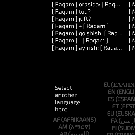
[ Raqam ] orasida: [ Raqam ] va
[ 
[ Raqam ] toq?
[ 
[ Raqam ] juft?
[ 
[ Raqam ] + [ Raqam ]
[ 
[ Raqam ] qo'shish: [ Raqam ]
[ 
[ Raqam ] - [ Raqam ]
[ 
[ Raqam ] ayirish: [ Raqam ]
[ 
EL
EN
ES
ET
EU
AF
FA
AM
FI
AR