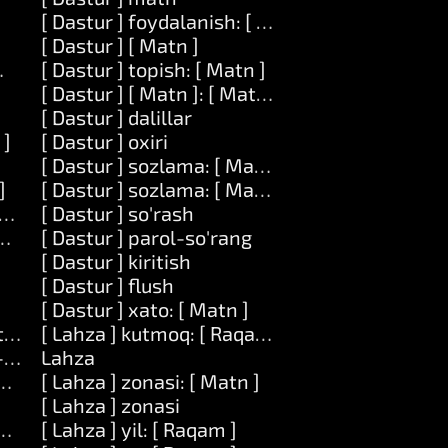
[ Dastur ] foydalanish: [ Matn ]
[ Dastur ] [ Matn ]
Matn ]
[ Dastur ] topish: [ Matn ]
[ Dastur ] [ Matn ]: [ Matn ]
[ Dastur ] dalillar
 ]
[ Dastur ] oxiri
[ Dastur ] sozlama: [ Matn ]
]
[ Dastur ] sozlama: [ Matn ] qiymat: [ Matn ]
tn ]
[ Dastur ] so'rash
am ]
[ Dastur ] parol-so'rang
[ Dastur ] kiritish
[ Dastur ] flush
[ Dastur ] xato: [ Matn ]
t ] da: [ Raqam ]
[ Lahza ] kutmoq: [ Raqam ]
-oling
Lahza
ni-oling
[ Lahza ] zonasi: [ Matn ]
[ Lahza ] zonasi
aqam ] boshlab: [ Raqam ]
[ Lahza ] yil: [ Raqam ]