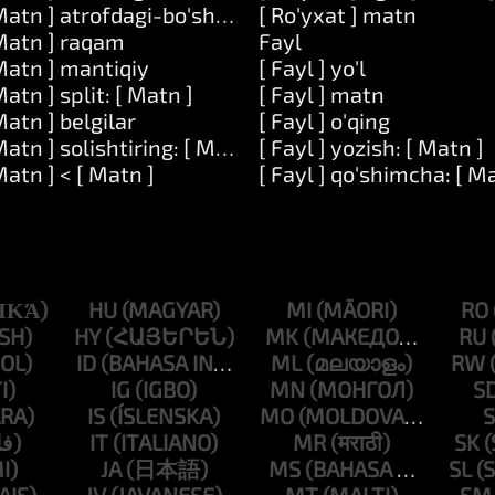
: [ Raqam ]
Matn ] atrofdagi-bo'shliqlarni-olib-tashlang
[ Ro'yxat ] matn
Matn ] raqam
Fayl
Matn ] mantiqiy
[ Fayl ] yo'l
Matn ] split: [ Matn ]
[ Fayl ] matn
Matn ] belgilar
[ Fayl ] o'qing
Matn ] solishtiring: [ Matn ]
[ Fayl ] yozish: [ Matn ]
Matn ] < [ Matn ]
[ Fayl ] qo'shimcha: [ M
HU
MI
RO
HY
MK
RU
ID
ML
RW
IG
MN
S
IS
MO
S
IT
MR
SK
JA
MS
SL