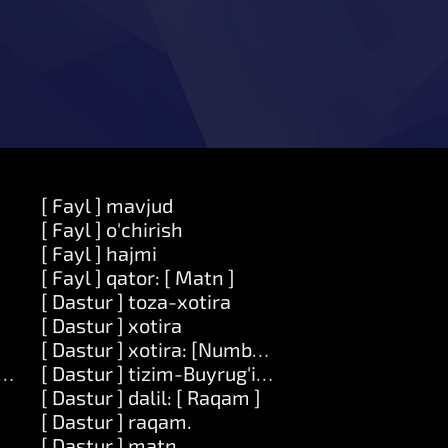
[ Fayl ] mavjud
[ Fayl ] o'chirish
[ Fayl ] hajmi
[ Fayl ] qator: [ Matn ]
[ Dastur ] toza-xotira
[ Dastur ] xotira
[ Dastur ] xotira: [Number]
 ] qiymat: [ Ob'ekt ]
[ Dastur ] tizim-Buyrug'i: [ Matn ]
[ Dastur ] dalil: [ Raqam ]
[ Dastur ] raqam.
[ Dastur ] matn