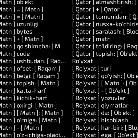
Matn ] ob'ekt
[ Qator ] almashtirish: [
Matn ] = [ Matn ]
[ Qator ] + [ Qator ]
Matn ] ≠ [ Matn ]
[ Qator ] tomonidan: [ Q
Matn ] uzunligi
[ Qator ] nusxa-ko'chiri
Matn ] bytes
[ Qator ] saralash: [ Bloc
Matn ] + [ Matn ]
[ Qator ] matn
Matn ] qo'shimcha: [ Matn ]
[ Qator ] to'ldiring: [ Ra
 [ Ob'ekt ]
Matn ] code
[ Qator ] topish: [ Ob'ekt
Matn ] ushbudan: [ Raqam ] boshlab: [ Raqam ]
Ro'yxat
Matn ] ofset: [ Raqam ]
[ Ro'yxat ] turi
Matn ] belgi: [ Raqam ]
[ Ro'yxat ] qo'yish: [ Ob'e
Matn ] topish: [ Matn ]
[ Ro'yxat ] [ Matn ]: [ Ob'
Matn ] katta-harf
[ Ro'yxat ] - [ Ob'ekt ]
Matn ] kichik-harf
[ Ro'yxat ] yozuvlar
Matn ] oxirgi: [ Matn ]
[ Ro'yxat ] qiymatlar
Matn ] [ Matn ]: [ Matn ]
[ Ro'yxat ] da: [ Ob'ekt ]
Matn ] o'rniga: [ Matn ] bilan: [ Matn ]
[ Ro'yxat ] hisoblash
Matn ] - [ Matn ]
[ Ro'yxat ] har-biri: [ Blo
Matn ] o'z-ichiga-oladi: [ Matn ]
[ Ro'yxat ] ega: [ Ob'ekt 