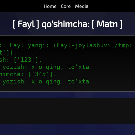
Home
Core
Media
[ Fayl ] qo'shimcha: [ Matn ]
:= Fayl yangi: (Fayl-joylashuvi /tmp:
t']).
sh: ['123'].
 yozish: x o'qing, to'xta.
himcha: ['345'].
 yozish: x o'qing, to'xta.