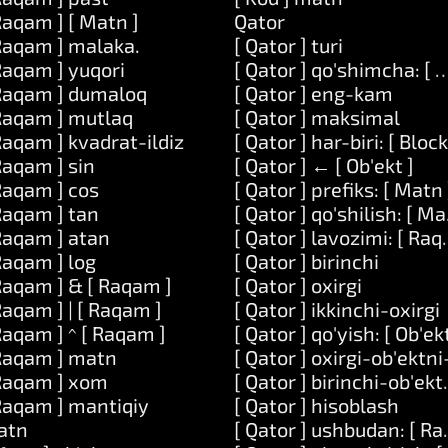
Raqam ] [ Matn ]
Qator
Raqam ] malaka.
[ Qator ] turi
Raqam ] yuqori
[ Qator ] qo'shimcha: [ 
Raqam ] dumaloq
[ Qator ] eng-kam
Raqam ] mutlaq
[ Qator ] maksimal
Raqam ] kvadrat-ildiz
[ Qator ] har-biri: [ Block
Raqam ] sin
[ Qator ] ← [ Ob'ekt ]
Raqam ] cos
[ Qator ] prefiks: [ Matn 
 ]
Raqam ] tan
[ Qator ] qo'shilish: [ Ma
r: [ Qator ]
Raqam ] atan
[ Qator ] lavozimi: [ Raq
[ Kod ]
Raqam ] log
[ Qator ] birinchi
]
Raqam ] & [ Raqam ]
[ Qator ] oxirgi
] va: [ Matn ]
Raqam ] | [ Raqam ]
[ Qator ] ikkinchi-oxirgi
 va: [ Matn ] va: [ Matn ]
Raqam ] ^ [ Raqam ]
[ Qator ] qo'yish: [ Ob'ek
Raqam ] matn
[ Qator ] oxirgi-ob'ektni
glatadi: [ Matn ]
Raqam ] xom
[ Qator ] birinchi-ob'ekt
Raqam ] mantiqiy
[ Qator ] hisoblash
atn
[ Qator ] ushbudan: [ R