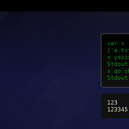
var x 
['a.tx
x yozi
Stdout
x qo's
Stdout
123
123345