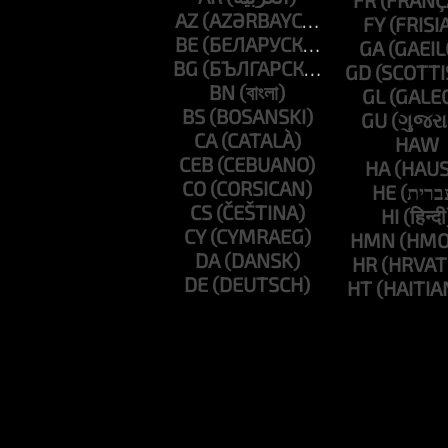
FR
AZ
FY
BE
GA
BG
GD
BN
GL
BS
GU
CA
HAW
CEB
HA
CO
HE
CS
HI
CY
HMN
DA
HR
DE
HT