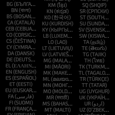
BG
KM
SQ
BN
KN
SR
BS
KO
ST
CA
KU
SU
CEB
KY
SV
CO
LB
SW
CS
LO
TA
CY
LT
TE
DA
LV
TG
DE
MG
TH
EL
MI
TK
EN
MK
TL
ES
ML
TR
ET
MN
TT
EU
MO
UG
FA
MR
UK
FI
MS
UR
FR
MT
UZ
FY