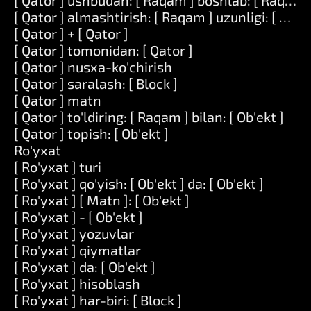
[ Qator ] ushbudan: [ Raqam ] boshlab: [ Raqam 
[ Qator ] almashtirish: [ Raqam ] uzunligi: [ Raqam
[ Qator ] + [ Qator ]
[ Qator ] tomonidan: [ Qator ]
[ Qator ] nusxa-ko'chirish
[ Qator ] saralash: [ Block ]
[ Qator ] matn
[ Qator ] to'ldiring: [ Raqam ] bilan: [ Ob'ekt ]
[ Qator ] topish: [ Ob'ekt ]
Ro'yxat
[ Ro'yxat ] turi
[ Ro'yxat ] qo'yish: [ Ob'ekt ] da: [ Ob'ekt ]
[ Ro'yxat ] [ Matn ]: [ Ob'ekt ]
[ Ro'yxat ] - [ Ob'ekt ]
[ Ro'yxat ] yozuvlar
[ Ro'yxat ] qiymatlar
[ Ro'yxat ] da: [ Ob'ekt ]
[ Ro'yxat ] hisoblash
[ Ro'yxat ] har-biri: [ Block ]