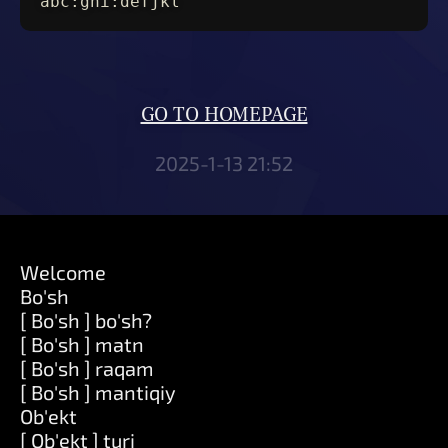
abc:ghi:defjkl
GO TO HOMEPAGE
2025-1-13 21:52
Welcome
Bo'sh
[ Bo'sh ] bo'sh?
[ Bo'sh ] matn
[ Bo'sh ] raqam
[ Bo'sh ] mantiqiy
Ob'ekt
[ Ob'ekt ] turi