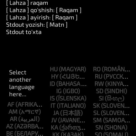
[ Lahza ] raqam
[ Lahza ] qo'shish: [ Raqam ]
[ Lahza ] ayirish: [ Raqam ]
Stdout yozish: [ Matn ]
Stdout to'xta
HU
RO
HY
RU
ID
RW
IG
SD
IS
SI
AF
IT
SK
AM
JA
SL
AR
JV
SM
AZ
KA
SN
BE
KK
SO