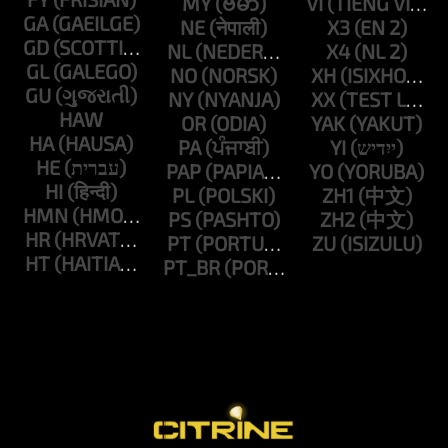
MY
VI
GA
NE
X3
GD
NL
X4
GL
NO
XH
GU
NY
XX
HAW
OR
YAK
HA
PA
YI
HE
PAP
YO
HI
PL
ZH1
HMN
PS
ZH2
HR
PT
ZU
HT
PT_BR