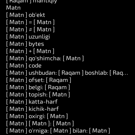
[ Raqam ] mantiqiy
Matn
[ Matn ] ob'ekt
[ Matn ] = [ Matn ]
[ Matn ] ≠ [ Matn ]
[ Matn ] uzunligi
[ Matn ] bytes
[ Matn ] + [ Matn ]
[ Matn ] qo'shimcha: [ Matn ]
[ Matn ] code
[ Matn ] ushbudan: [ Raqam ] boshlab: [ Raqam ]
[ Matn ] ofset: [ Raqam ]
[ Matn ] belgi: [ Raqam ]
[ Matn ] topish: [ Matn ]
[ Matn ] katta-harf
[ Matn ] kichik-harf
[ Matn ] oxirgi: [ Matn ]
[ Matn ] [ Matn ]: [ Matn ]
[ Matn ] o'rniga: [ Matn ] bilan: [ Matn ]