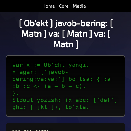
Home
Core
Media
[ Ob'ekt ] javob-bering: [
Matn ] va: [ Matn ] va: [
Matn ]
var x := Ob'ekt yangi.
x agar: ['javob-
bering:va:va:'] bo'lsa: { :a
:b :c <- (a + b + c).
}.
Stdout yozish: (x abc: ['def']
ghi: ['jkl']), to'xta.