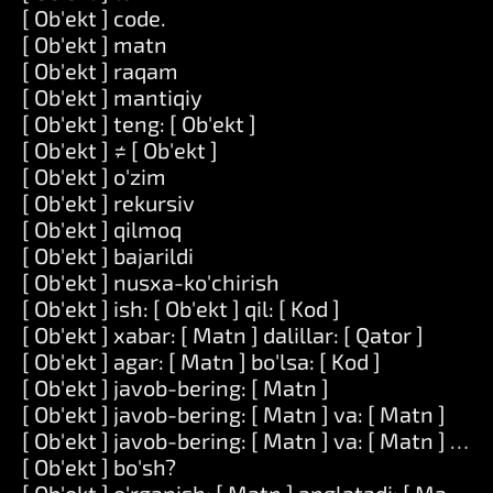
[ Ob'ekt ] code.
[ Ob'ekt ] matn
[ Ob'ekt ] raqam
[ Ob'ekt ] mantiqiy
[ Ob'ekt ] teng: [ Ob'ekt ]
[ Ob'ekt ] ≠ [ Ob'ekt ]
[ Ob'ekt ] o'zim
[ Ob'ekt ] rekursiv
[ Ob'ekt ] qilmoq
[ Ob'ekt ] bajarildi
[ Ob'ekt ] nusxa-ko'chirish
[ Ob'ekt ] ish: [ Ob'ekt ] qil: [ Kod ]
[ Ob'ekt ] xabar: [ Matn ] dalillar: [ Qator ]
[ Ob'ekt ] agar: [ Matn ] bo'lsa: [ Kod ]
[ Ob'ekt ] javob-bering: [ Matn ]
[ Ob'ekt ] javob-bering: [ Matn ] va: [ Matn ]
[ Ob'ekt ] javob-bering: [ Matn ] va: [ Matn ] va: 
[ Ob'ekt ] bo'sh?