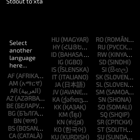
Stdout to'xta
HU
RO
HY
RU
ID
RW
IG
SD
IS
SI
AF
IT
SK
AM
JA
SL
AR
JV
SM
AZ
KA
SN
BE
KK
SO
BG
KM
SQ
BN
KN
SR
BS
KO
ST
CA
KU
SU