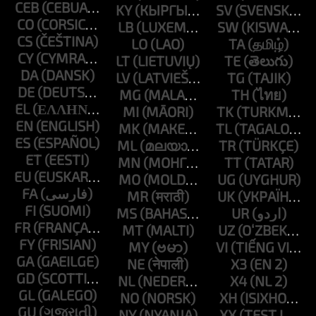
CEB
KY
SV
CO
LB
SW
CS
LO
TA
CY
LT
TE
DA
LV
TG
DE
MG
TH
EL
MI
TK
EN
MK
TL
ES
ML
TR
ET
MN
TT
EU
MO
UG
FA
MR
UK
FI
MS
UR
FR
MT
UZ
FY
MY
VI
GA
NE
X3
GD
NL
X4
GL
NO
XH
GU
NY
XX