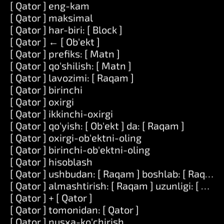
[ Qator ] eng-kam
[ Qator ] maksimal
[ Qator ] har-biri: [ Block ]
[ Qator ] ← [ Ob'ekt ]
[ Qator ] prefiks: [ Matn ]
[ Qator ] qo'shilish: [ Matn ]
[ Qator ] lavozimi: [ Raqam ]
[ Qator ] birinchi
[ Qator ] oxirgi
[ Qator ] ikkinchi-oxirgi
[ Qator ] qo'yish: [ Ob'ekt ] da: [ Raqam ]
[ Qator ] oxirgi-ob'ektni-oling
[ Qator ] birinchi-ob'ektni-oling
[ Qator ] hisoblash
[ Qator ] ushbudan: [ Raqam ] boshlab: [ Raqam 
[ Qator ] almashtirish: [ Raqam ] uzunligi: [ Raqam
[ Qator ] + [ Qator ]
[ Qator ] tomonidan: [ Qator ]
[ Qator ] nusxa-ko'chirish