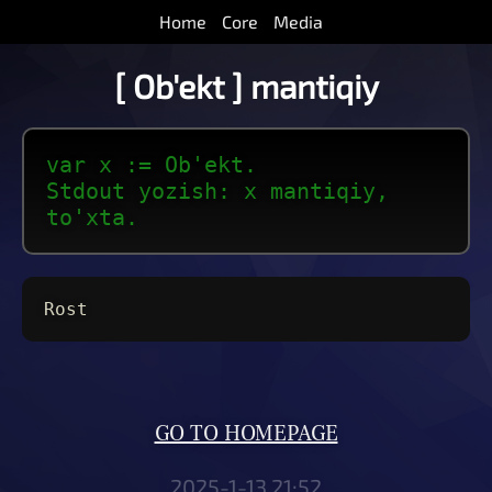
Home
Core
Media
[ Ob'ekt ] mantiqiy
var x := Ob'ekt.
Stdout yozish: x mantiqiy,
to'xta.
Rost
GO TO HOMEPAGE
2025-1-13 21:52