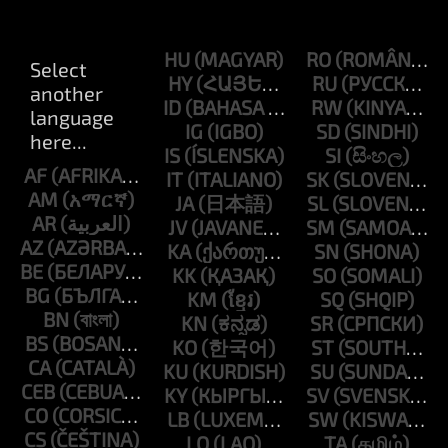
HU
RO
HY
RU
ID
RW
IG
SD
IS
SI
AF
IT
SK
AM
JA
SL
AR
JV
SM
AZ
KA
SN
BE
KK
SO
BG
KM
SQ
BN
KN
SR
BS
KO
ST
CA
KU
SU
CEB
KY
SV
CO
LB
SW
CS
LO
TA