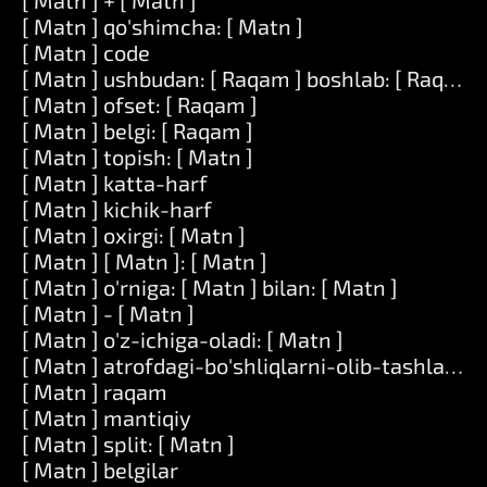
[ Matn ] + [ Matn ]
[ Matn ] qo'shimcha: [ Matn ]
[ Matn ] code
[ Matn ] ushbudan: [ Raqam ] boshlab: [ Raqam ]
[ Matn ] ofset: [ Raqam ]
[ Matn ] belgi: [ Raqam ]
[ Matn ] topish: [ Matn ]
[ Matn ] katta-harf
[ Matn ] kichik-harf
[ Matn ] oxirgi: [ Matn ]
[ Matn ] [ Matn ]: [ Matn ]
[ Matn ] o'rniga: [ Matn ] bilan: [ Matn ]
[ Matn ] - [ Matn ]
[ Matn ] o'z-ichiga-oladi: [ Matn ]
[ Matn ] atrofdagi-bo'shliqlarni-olib-tashlang
[ Matn ] raqam
[ Matn ] mantiqiy
[ Matn ] split: [ Matn ]
[ Matn ] belgilar