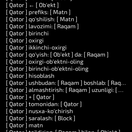
[ Qator ] ← [ Ob'ekt ]
[ Qator ] prefiks: [ Matn ]
[ Qator ] qo'shilish: [ Matn ]
[ Qator ] lavozimi: [ Raqam ]
[ Qator ] birinchi
[ Qator ] oxirgi
[ Qator ] ikkinchi-oxirgi
[ Qator ] qo'yish: [ Ob'ekt ] da: [ Raqam ]
[ Qator ] oxirgi-ob'ektni-oling
[ Qator ] birinchi-ob'ektni-oling
[ Qator ] hisoblash
[ Qator ] ushbudan: [ Raqam ] boshlab: [ Raqam 
[ Qator ] almashtirish: [ Raqam ] uzunligi: [ Raqam
[ Qator ] + [ Qator ]
[ Qator ] tomonidan: [ Qator ]
[ Qator ] nusxa-ko'chirish
[ Qator ] saralash: [ Block ]
[ Qator ] matn