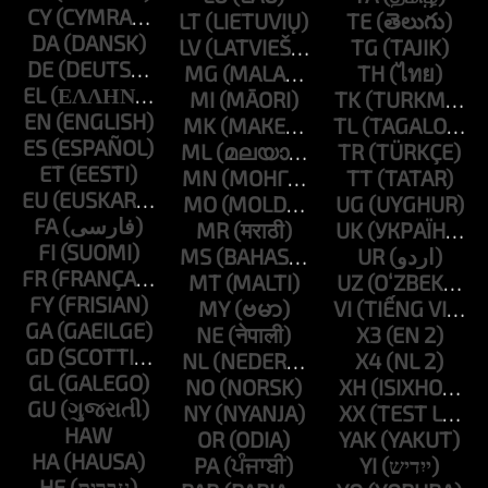
CY
LT
TE
DA
LV
TG
DE
MG
TH
EL
MI
TK
EN
MK
TL
ES
ML
TR
ET
MN
TT
EU
MO
UG
FA
MR
UK
FI
MS
UR
FR
MT
UZ
FY
MY
VI
GA
NE
X3
GD
NL
X4
GL
NO
XH
GU
NY
XX
HAW
OR
YAK
HA
PA
YI
HE