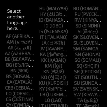
HU
RO
HY
RU
ID
RW
IG
SD
IS
SI
AF
IT
SK
AM
JA
SL
AR
JV
SM
AZ
KA
SN
BE
KK
SO
BG
KM
SQ
BN
KN
SR
BS
KO
ST
CA
KU
SU
CEB
KY
SV
CO
LB
SW
CS
LO
TA
CY
LT
TE