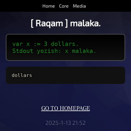
Home
Core
Media
[ Raqam ] malaka.
var x := 3 dollars.
Stdout yozish: x malaka.
dollars
GO TO HOMEPAGE
2025-1-13 21:52