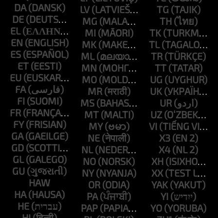
DA
LV
TG
DE
MG
TH
EL
MI
TK
EN
MK
TL
ES
ML
TR
ET
MN
TT
EU
MO
UG
FA
MR
UK
FI
MS
UR
FR
MT
UZ
FY
MY
VI
GA
NE
X3
GD
NL
X4
GL
NO
XH
GU
NY
XX
HAW
OR
YAK
HA
PA
YI
HE
PAP
YO
HI