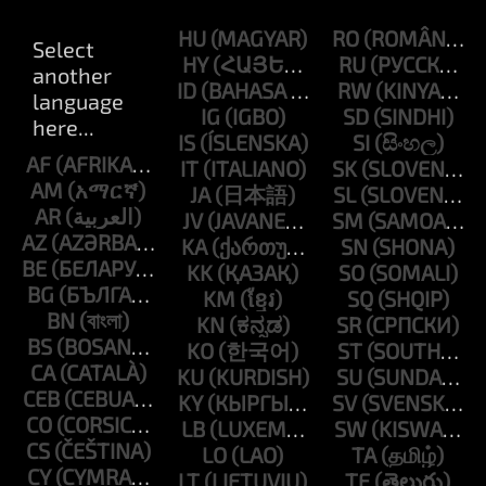
HU
RO
HY
RU
ID
RW
IG
SD
IS
SI
AF
IT
SK
AM
JA
SL
AR
JV
SM
AZ
KA
SN
BE
KK
SO
BG
KM
SQ
BN
KN
SR
BS
KO
ST
CA
KU
SU
CEB
KY
SV
CO
LB
SW
CS
LO
TA
CY
LT
TE