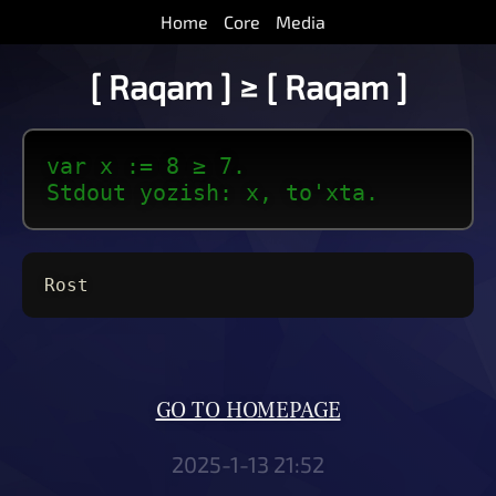
Home
Core
Media
[ Raqam ] ≥ [ Raqam ]
var x := 8 ≥ 7.
Stdout yozish: x, to'xta.
Rost
GO TO HOMEPAGE
2025-1-13 21:52