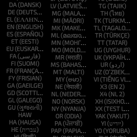
DA
LV
TG
DE
MG
TH
EL
MI
TK
EN
MK
TL
ES
ML
TR
ET
MN
TT
EU
MO
UG
FA
MR
UK
FI
MS
UR
FR
MT
UZ
FY
MY
VI
GA
NE
X3
GD
NL
X4
GL
NO
XH
GU
NY
XX
HAW
OR
YAK
HA
PA
YI
HE
PAP
YO
HI